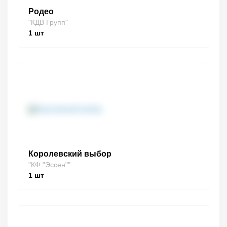
Родео
"КДВ Групп"
1
шт
Королевский выбор
"КФ "Эссен""
1
шт