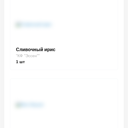
Сливочный ирис
"КФ "Эссен""
1
шт