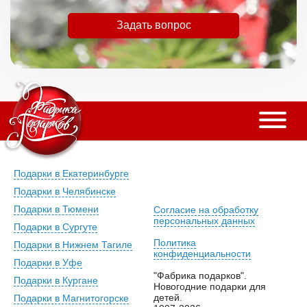
Задать вопрос
Подарки в Екатеринбурге
Подарки в Челябинске
Подарки в Тюмени
Согласие на обработку
персональных данных
Подарки в Сургуте
Политика
Подарки в Нижнем Тагиле
конфиденциальности
Подарки в Уфе
"Фабрика подарков".
Подарки в Кургане
Новогодние подарки для
детей.
Подарки в Магнитогорске