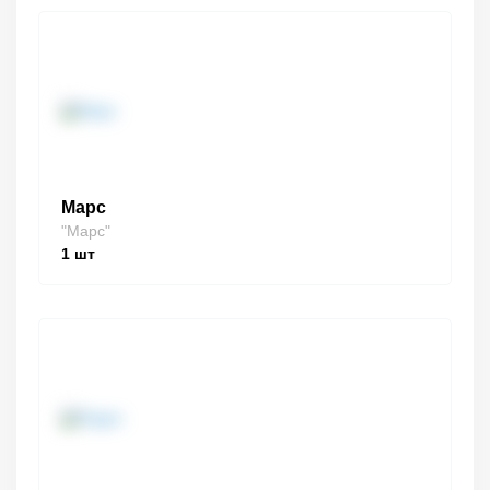
Марс
"Марс"
1
шт