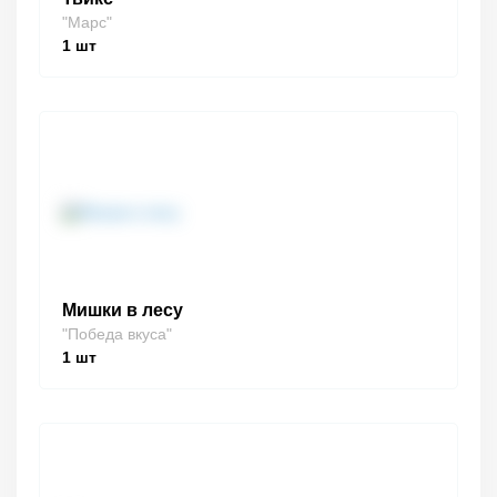
"Марс"
1
шт
Мишки в лесу
"Победа вкуса"
1
шт