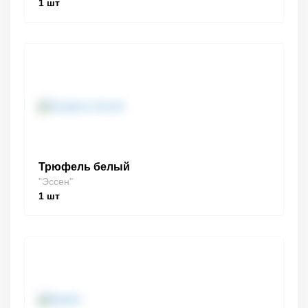
1
шт
Трюфель белый
"Эссен"
1
шт