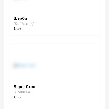
Шерби
"КФ "Акконд""
1
шт
Super Степ
"Славянка"
1
шт