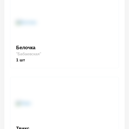
Белочка
"Бабаевская"
1
шт
Твикс