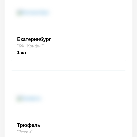
Екатеринбург
"КФ "Конфи""
1
шт
Трюфель
"Эссен"