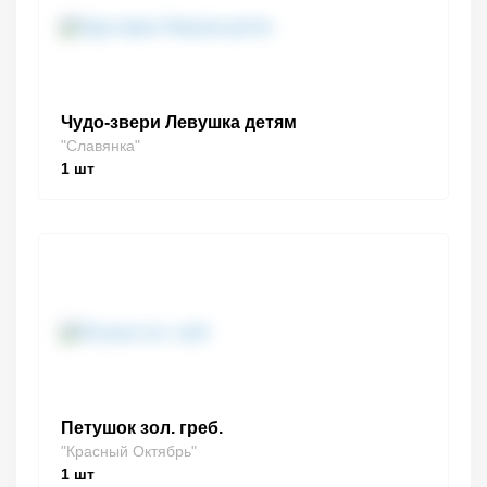
Чудо-звери Левушка детям
"Славянка"
1
шт
Петушок зол. греб.
"Красный Октябрь"
1
шт