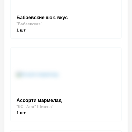
Бабаевские шок. вкус
"Бабаевская"
1
шт
Ассорти мармелад
"КФ "Атаг" Шексна"
1
шт