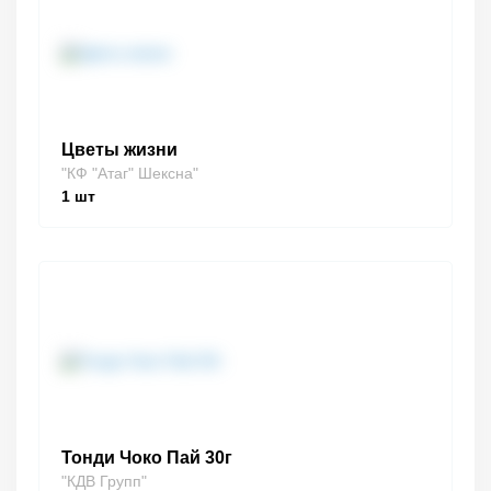
Цветы жизни
"КФ "Атаг" Шексна"
1
шт
Тонди Чоко Пай 30г
"КДВ Групп"