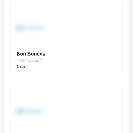
Бон Бонель
" КФ "Эссен""
1
шт