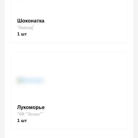
Шоконатка
"Акконд"
1
шт
Лукоморье
"КФ "Эссен""
1
шт