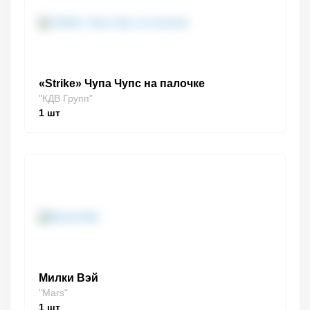
«Strike» Чупа Чупс на палочке
"КДВ Групп"
1
шт
Милки Вэй
"Mars"
1
шт