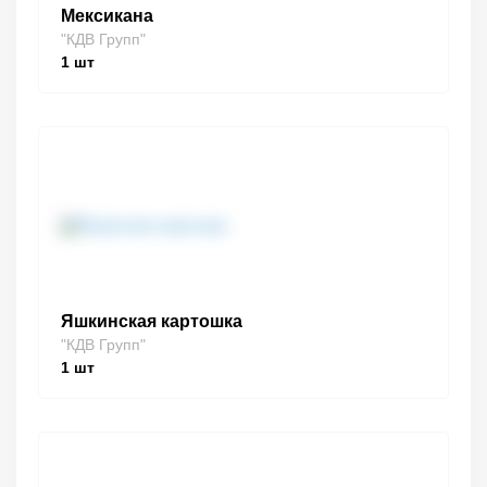
Мексикана
"КДВ Групп"
1
шт
Яшкинская картошка
"КДВ Групп"
1
шт