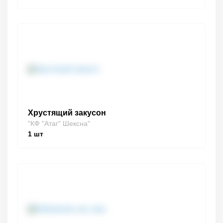
Хрустящий закусон
"КФ "Атаг" Шексна"
1
шт