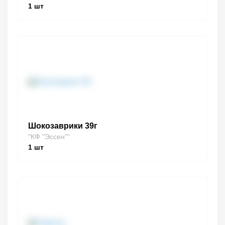
1
шт
Шокозаврики 39г
"КФ "Эссен""
1
шт