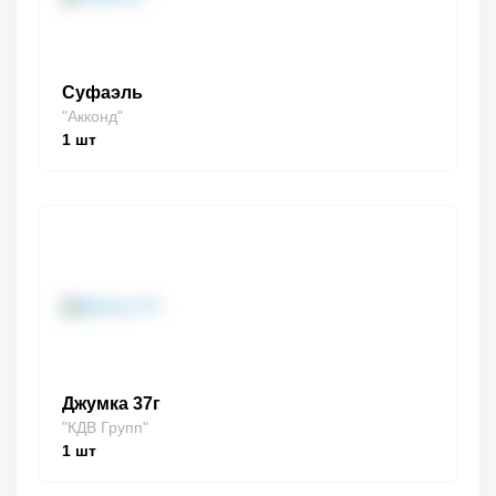
Суфаэль
"Акконд"
1
шт
Джумка 37г
"КДВ Групп"
1
шт