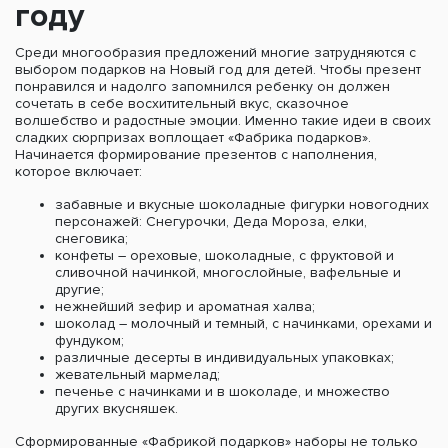
году
Среди многообразия предложений многие затрудняются с
выбором подарков на Новый год для детей. Чтобы презент
понравился и надолго запомнился ребенку он должен
сочетать в себе восхитительный вкус, сказочное
волшебство и радостные эмоции. Именно такие идеи в своих
сладких сюрпризах воплощает «Фабрика подарков».
Начинается формирование презентов с наполнения,
которое включает:
забавные и вкусные шоколадные фигурки новогодних
персонажей: Снегурочки, Деда Мороза, елки,
снеговика;
конфеты – ореховые, шоколадные, с фруктовой и
сливочной начинкой, многослойные, вафельные и
другие;
нежнейший зефир и ароматная халва;
шоколад – молочный и темный, с начинками, орехами и
фундуком;
различные десерты в индивидуальных упаковках;
жевательный мармелад;
печенье с начинками и в шоколаде, и множество
других вкусняшек.
Сформированные «Фабрикой подарков» наборы не только