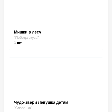
Мишки в лесу
"Победа вкуса"
1
шт
Чудо-звери Левушка детям
"Славянка"