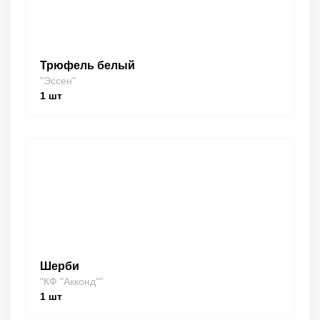
Трюфель белый
"Эссен"
1
шт
Шерби
"КФ "Акконд""
1
шт