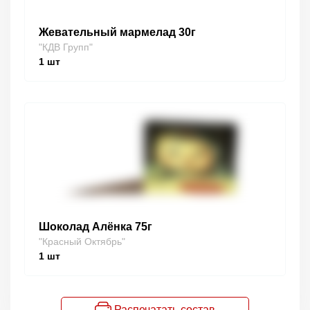
Жевательный мармелад 30г
"КДВ Групп"
1
шт
Шоколад Алёнка 75г
"Красный Октябрь"
1
шт
Распечатать состав