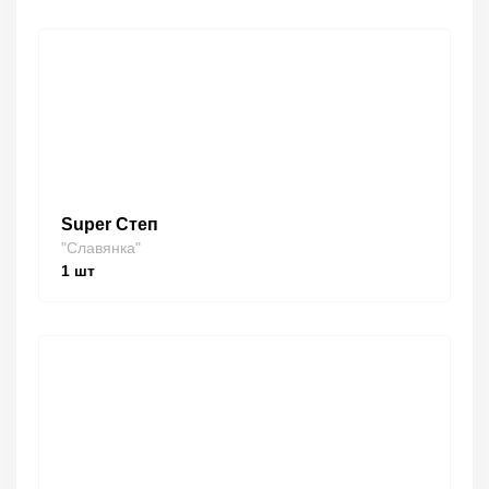
Super Степ
"Славянка"
1
шт