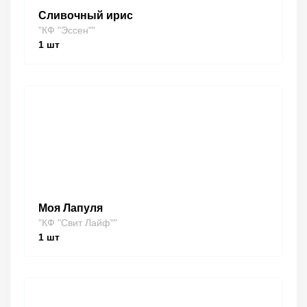
Сливочный ирис
"КФ "Эссен""
1
шт
Моя Лапуля
"КФ "Свит Лайф""
1
шт