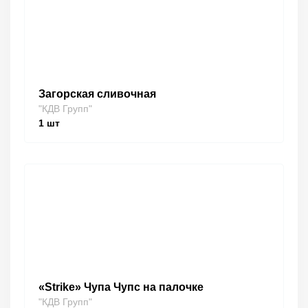
Загорская сливочная
"КДВ Групп"
1
шт
«Strike» Чупа Чупс на палочке
"КДВ Групп"