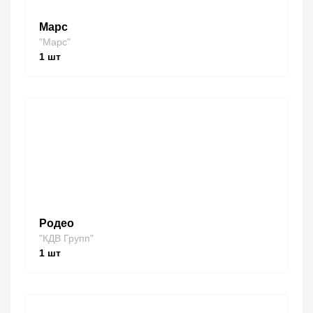
Марс
"Марс"
1
шт
Родео
"КДВ Групп"
1
шт