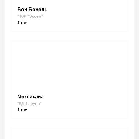
Бон Бонель
" КФ "Эссен""
1
шт
Мексикана
"КДВ Групп"
1
шт