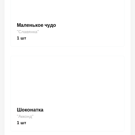
Маленькое чудо
"Славянка"
1
шт
Шоконатка
"Акконд"
1
шт