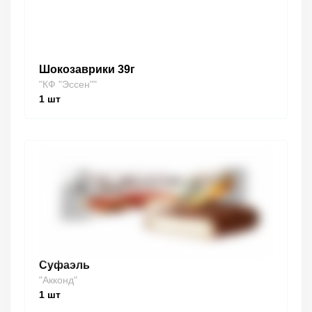
Шокозаврики 39г
"КФ "Эссен""
1
шт
Суфаэль
"Акконд"
1
шт