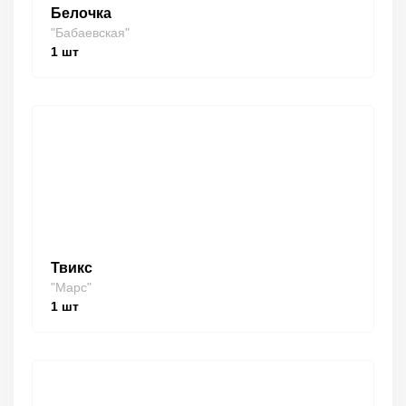
Белочка
"Бабаевская"
1
шт
Твикс
"Марс"
1
шт