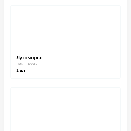
Лукоморье
"КФ "Эссен""
1
шт