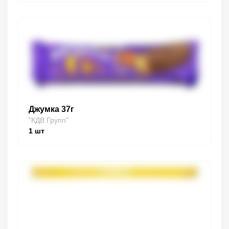
Джумка 37г
"КДВ Групп"
1
шт