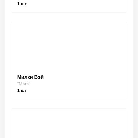
1
шт
Милки Вэй
"Mars"
1
шт