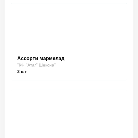
Ассорти мармелад
"КФ "Атаг" Шексна"
2
шт