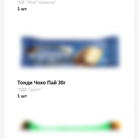
"КФ "Атаг" Шексна"
1
шт
Тонди Чоко Пай 30г
"КДВ Групп"
1
шт