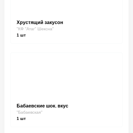
Хрустящий закусон
"КФ "Атаг" Шексна"
1
шт
Бабаевские шок. вкус
"Бабаевская"
1
шт