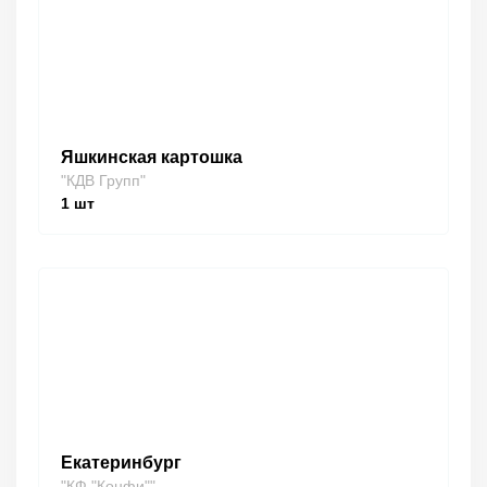
Яшкинская картошка
"КДВ Групп"
1
шт
Екатеринбург
"КФ "Конфи""