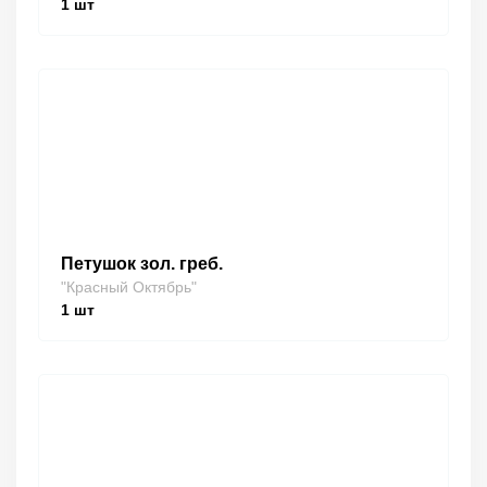
1
шт
Петушок зол. греб.
"Красный Октябрь"
1
шт