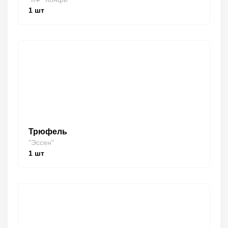
1
шт
Трюфель
"Эссен"
1
шт