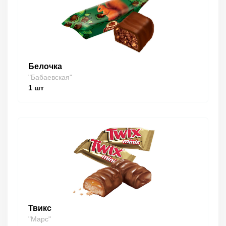
Белочка
"Бабаевская"
1
шт
Твикс
"Марс"