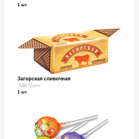
1
шт
Загорская сливочная
"КДВ Групп"
1
шт