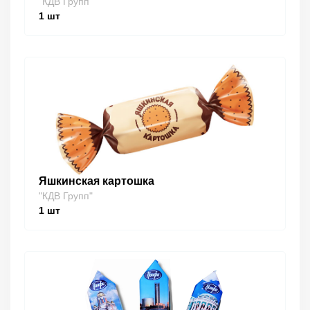
"КДВ Групп"
1
шт
Яшкинская картошка
"КДВ Групп"
1
шт