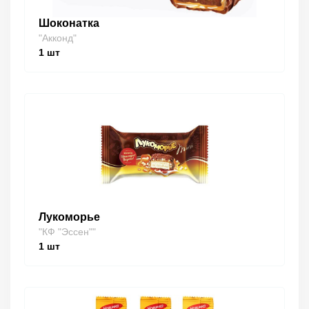
Шоконатка
"Акконд"
1
шт
Лукоморье
"КФ "Эссен""
1
шт