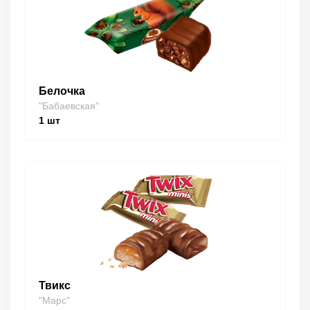
Белочка
"Бабаевская"
1
шт
Твикс
"Марс"