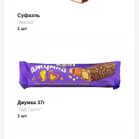
Суфаэль
"Акконд"
1
шт
Джумка 37г
"КДВ Групп"
1
шт