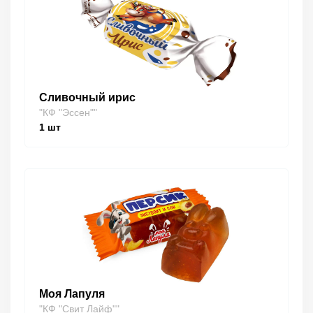
Сливочный ирис
"КФ "Эссен""
1
шт
Моя Лапуля
"КФ "Свит Лайф""