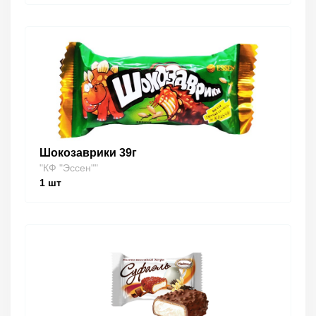
Шокозаврики 39г
"КФ "Эссен""
1
шт