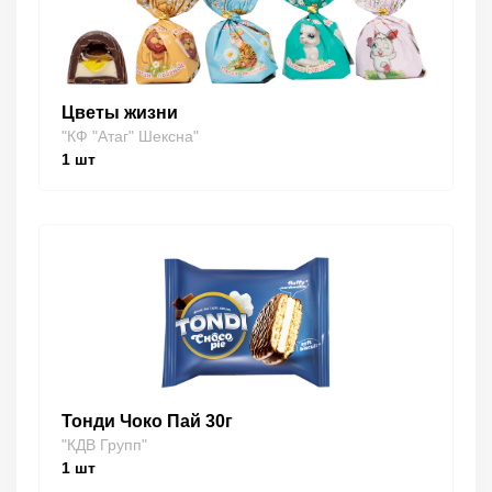
Цветы жизни
"КФ "Атаг" Шексна"
1
шт
Тонди Чоко Пай 30г
"КДВ Групп"
1
шт