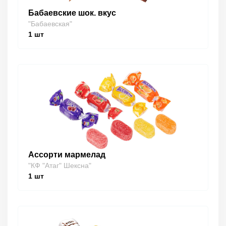
Бабаевские шок. вкус
"Бабаевская"
1
шт
Ассорти мармелад
"КФ "Атаг" Шексна"
1
шт