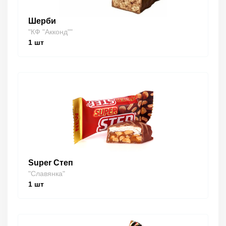
Шерби
"КФ "Акконд""
1
шт
Super Степ
"Славянка"
1
шт