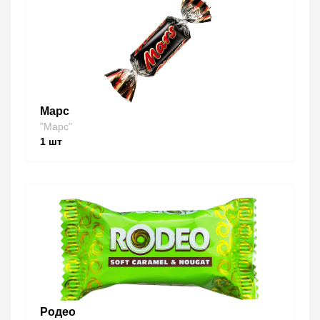
Марс
"Марс"
1
шт
Родео