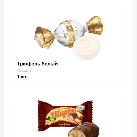
Трюфель белый
"Эссен"
1
шт