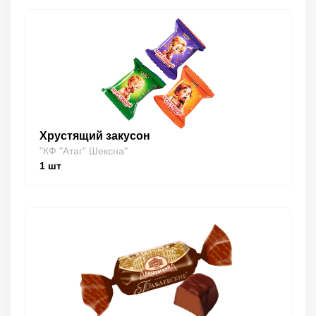
Хрустящий закусон
"КФ "Атаг" Шексна"
1
шт