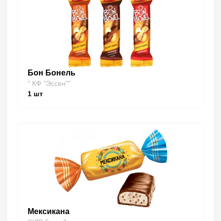
Бон Бонель
" КФ "Эссен""
1
шт
Мексикана