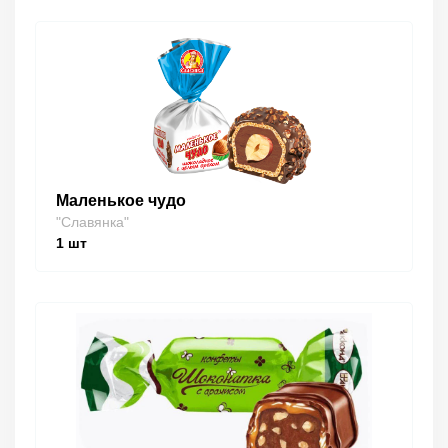
Маленькое чудо
"Славянка"
1
шт