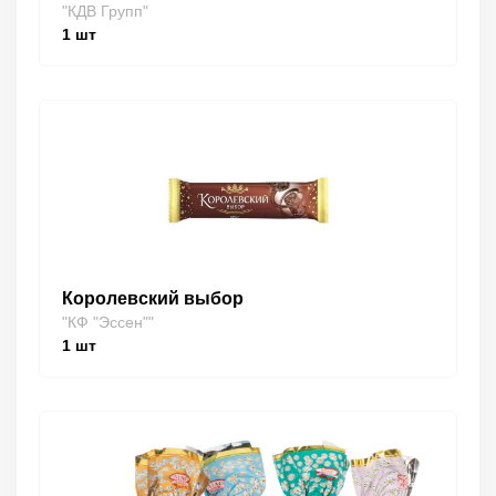
"КДВ Групп"
1
шт
Королевский выбор
"КФ "Эссен""
1
шт