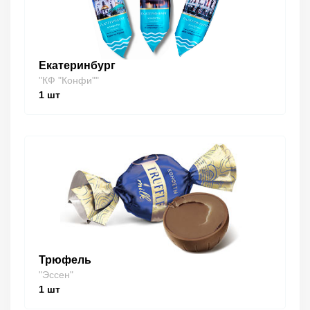
Екатеринбург
"КФ "Конфи""
1
шт
Трюфель
"Эссен"
1
шт