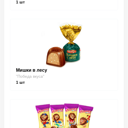
1
шт
Мишки в лесу
"Победа вкуса"
1
шт