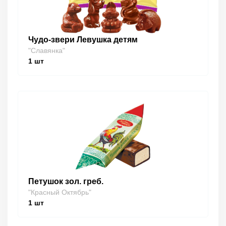
Чудо-звери Левушка детям
"Славянка"
1
шт
Петушок зол. греб.
"Красный Октябрь"
1
шт