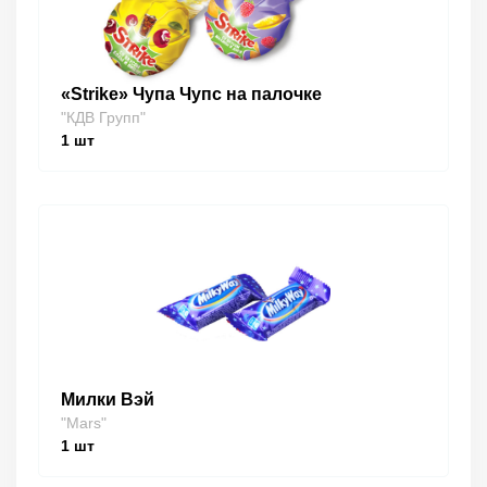
«Strike» Чупа Чупс на палочке
"КДВ Групп"
1
шт
Милки Вэй
"Mars"
1
шт