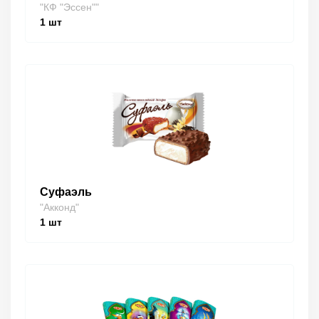
"КФ "Эссен""
1
шт
Суфаэль
"Акконд"
1
шт