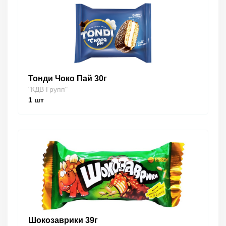
Тонди Чоко Пай 30г
"КДВ Групп"
1
шт
Шокозаврики 39г