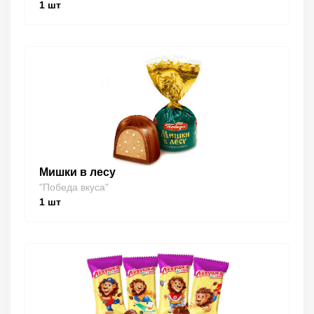
1
шт
Мишки в лесу
"Победа вкуса"
1
шт