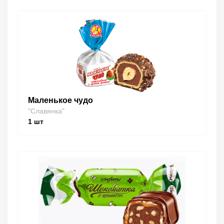
Маленькое чудо
"Славянка"
1
шт