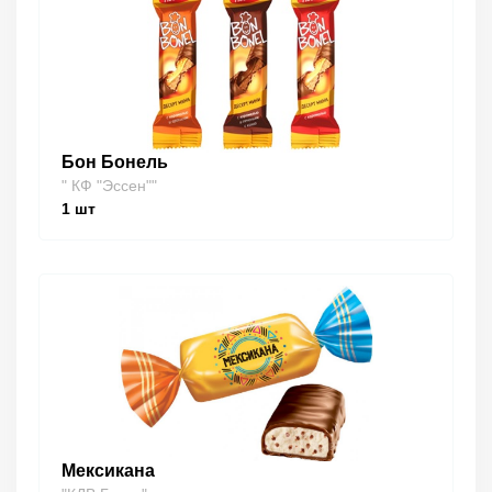
Бон Бонель
" КФ "Эссен""
1
шт
Мексикана