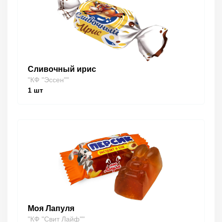
Сливочный ирис
"КФ "Эссен""
1
шт
Моя Лапуля
"КФ "Свит Лайф""