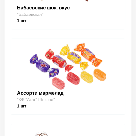
Бабаевские шок. вкус
"Бабаевская"
1
шт
Ассорти мармелад
"КФ "Атаг" Шексна"
1
шт