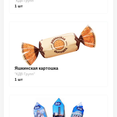
"КДВ Групп"
1
шт
Яшкинская картошка
"КДВ Групп"
1
шт