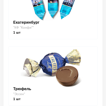
Екатеринбург
"КФ "Конфи""
1
шт
Трюфель
"Эссен"
1
шт