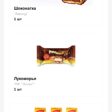
Шоконатка
"Акконд"
1
шт
Лукоморье
"КФ "Эссен""
1
шт