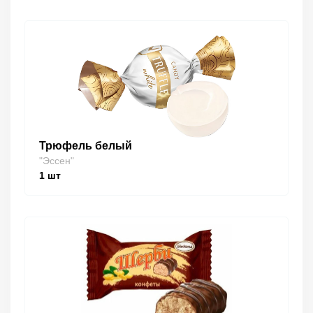
Трюфель белый
"Эссен"
1
шт