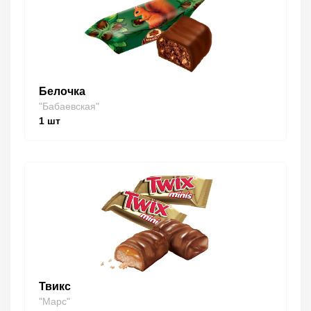
Белочка
"Бабаевская"
1
шт
Твикс
"Марс"