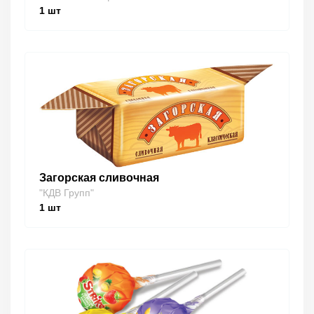
1
шт
Загорская сливочная
"КДВ Групп"
1
шт