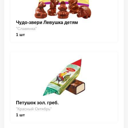
Чудо-звери Левушка детям
"Славянка"
1
шт
Петушок зол. греб.
"Красный Октябрь"
1
шт