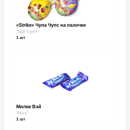
«Strike» Чупа Чупс на палочке
"КДВ Групп"
1
шт
Милки Вэй
"Mars"
1
шт