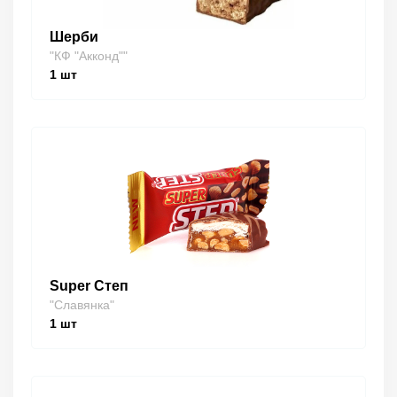
Шерби
"КФ "Акконд""
1
шт
Super Степ
"Славянка"
1
шт