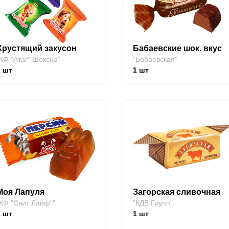
Хрустящий закусон
Бабаевские шок. вкус
КФ "Атаг" Шексна"
"Бабаевская"
1
шт
1
шт
Моя Лапуля
Загорская сливочная
КФ "Свит Лайф""
"КДВ Групп"
1
шт
1
шт