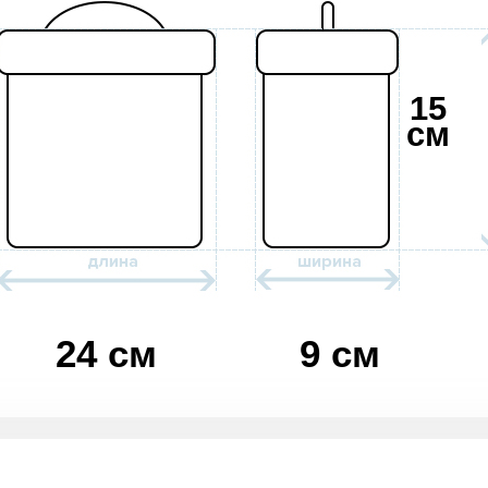
15
см
24 см
9 см