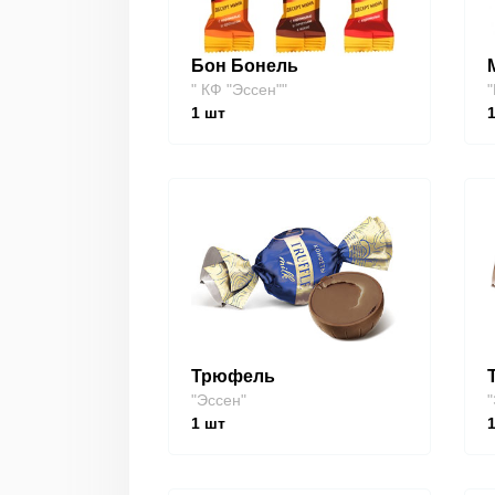
Бон Бонель
" КФ "Эссен""
"
1
шт
Трюфель
"Эссен"
"
1
шт