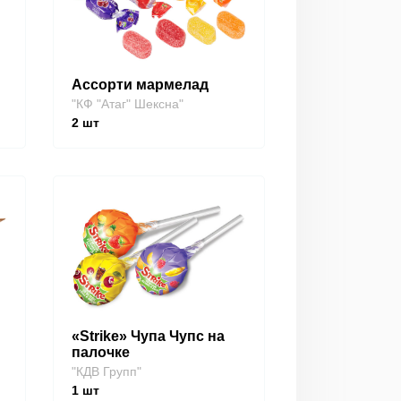
Ассорти мармелад
"КФ "Атаг" Шексна"
2
шт
«Strike» Чупа Чупс на
палочке
"КДВ Групп"
1
шт