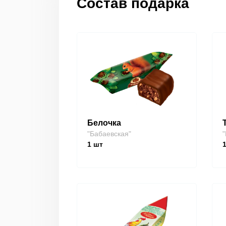
Состав подарка
Белочка
"Бабаевская"
"
1
шт