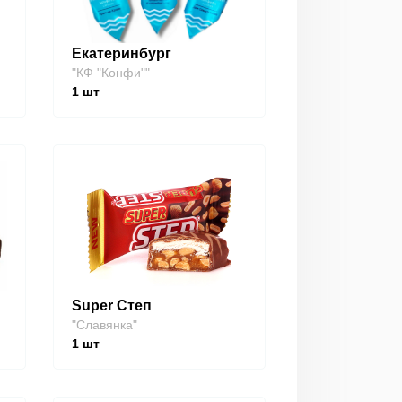
Екатеринбург
"КФ "Конфи""
1
шт
Super Степ
"Славянка"
1
шт