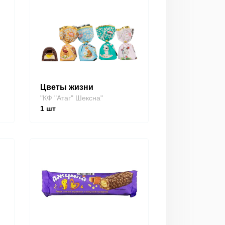
Цветы жизни
"КФ "Атаг" Шексна"
1
шт