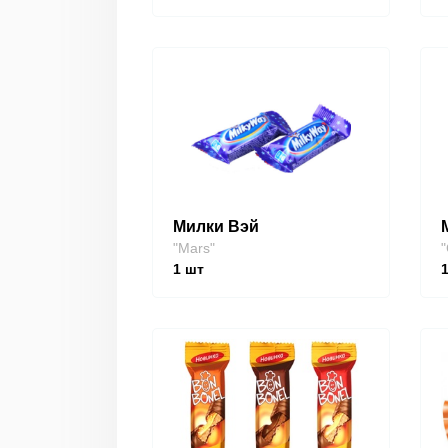
Милки Вэй
"Mars"
"
1
шт