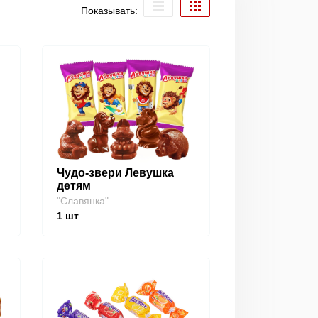
Показывать:
Чудо-звери Левушка
детям
"Славянка"
1
шт