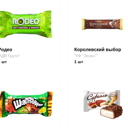
Родео
Королевский выбор
КДВ Групп"
"КФ "Эссен""
1
шт
1
шт