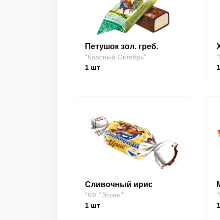
Петушок зол. греб.
"Красный Октябрь"
"
1
шт
Сливочный ирис
"КФ "Эссен""
"
1
шт