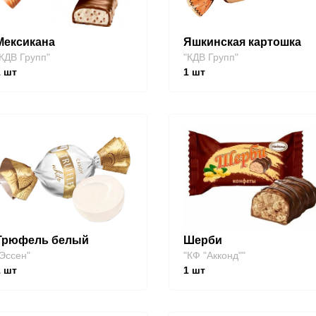
Мексикана
Яшкинская картошка
КДВ Групп"
"КДВ Групп"
1
шт
1
шт
Трюфель белый
Шерби
Эссен"
"КФ "Акконд""
1
шт
1
шт