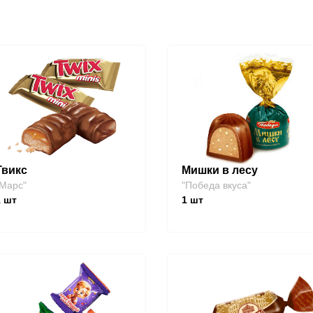
Твикс
Мишки в лесу
Марс"
"Победа вкуса"
1
шт
1
шт