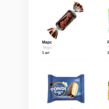
Марс
"Марс"
"
1
шт