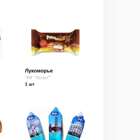
Лукоморье
"КФ "Эссен""
1
шт