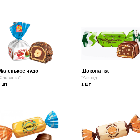
Маленькое чудо
Шоконатка
Славянка"
"Акконд"
1
шт
1
шт