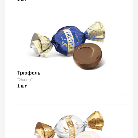
Трюфель
"Эссен"
1
шт