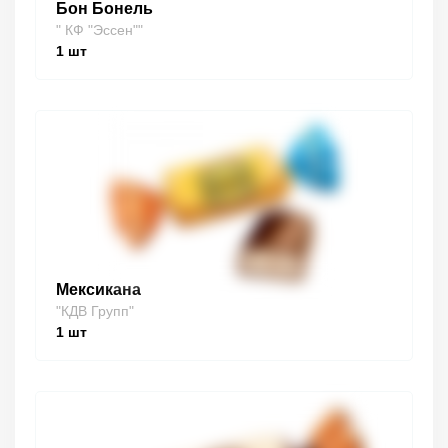
Бон Бонель
" КФ "Эссен""
1
шт
Мексикана
"КДВ Групп"
1
шт