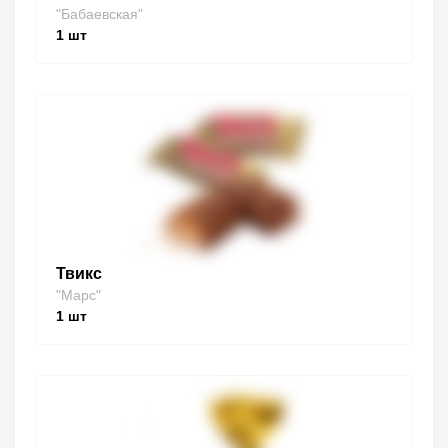
"Бабаевская"
1
шт
Твикс
"Марс"
1
шт