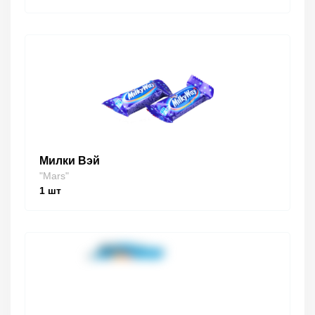
Милки Вэй
"Mars"
1
шт