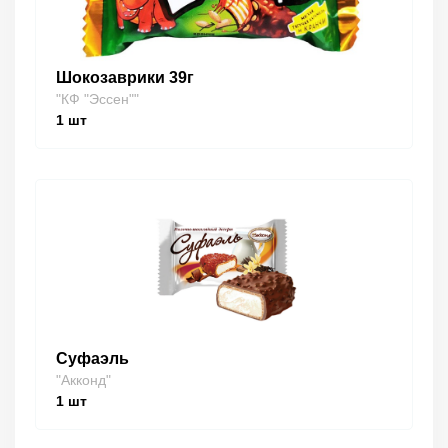
Шокозаврики 39г
"КФ "Эссен""
1
шт
Суфаэль
"Акконд"
1
шт