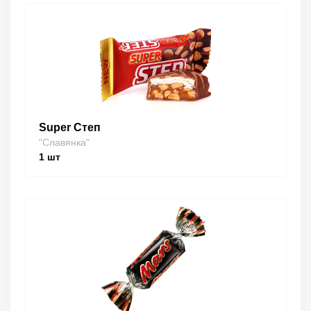
Super Степ
"Славянка"
1
шт