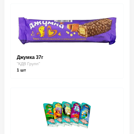
Джумка 37г
"КДВ Групп"
1
шт