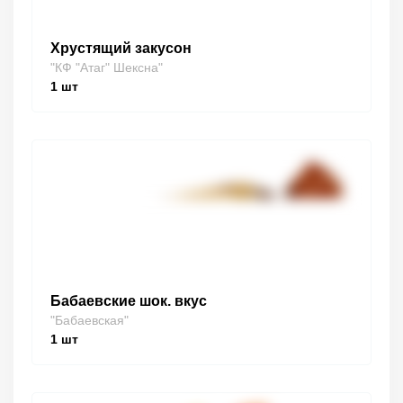
Хрустящий закусон
"КФ "Атаг" Шексна"
1
шт
Бабаевские шок. вкус
"Бабаевская"
1
шт