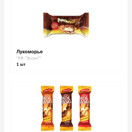
Лукоморье
"КФ "Эссен""
1
шт