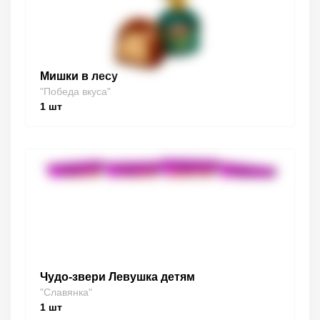
Мишки в лесу
"Победа вкуса"
1
шт
Чудо-звери Левушка детям
"Славянка"
1
шт