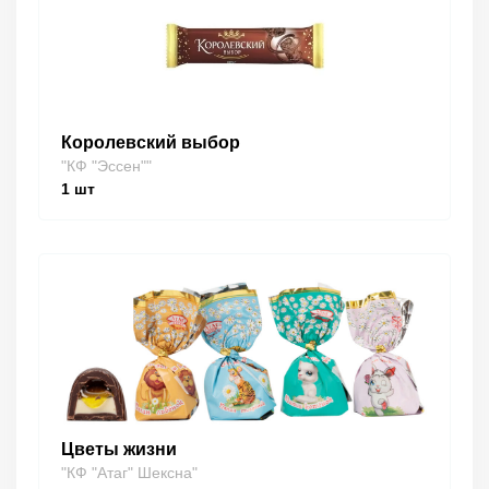
Королевский выбор
"КФ "Эссен""
1
шт
Цветы жизни
"КФ "Атаг" Шексна"