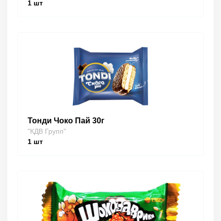
1
шт
Тонди Чоко Пай 30г
"КДВ Групп"
1
шт