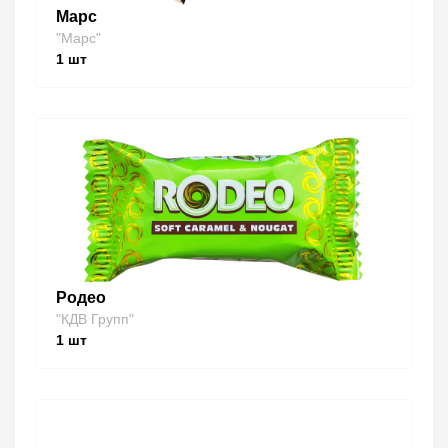
Марс
"Марс"
1
шт
Родео
"КДВ Групп"
1
шт