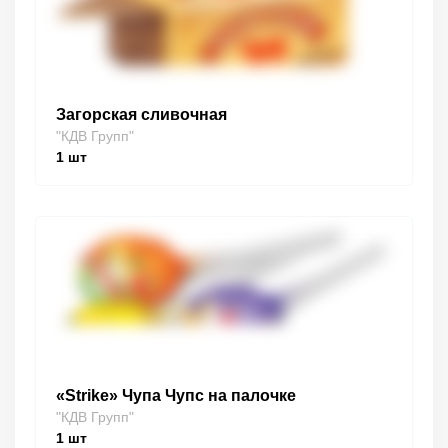
Загорская сливочная
"КДВ Групп"
1
шт
«Strike» Чупа Чупс на палочке
"КДВ Групп"
1
шт