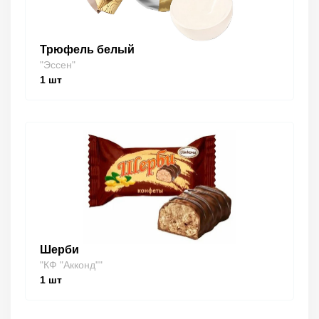
Трюфель белый
"Эссен"
1
шт
Шерби
"КФ "Акконд""
1
шт