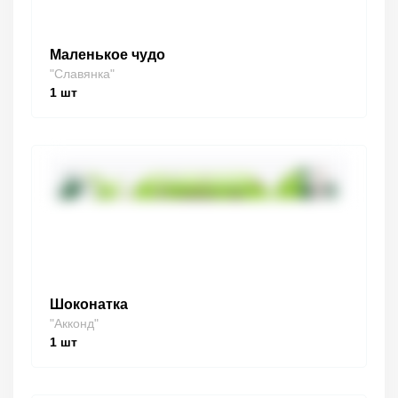
Маленькое чудо
"Славянка"
1
шт
Шоконатка
"Акконд"
1
шт