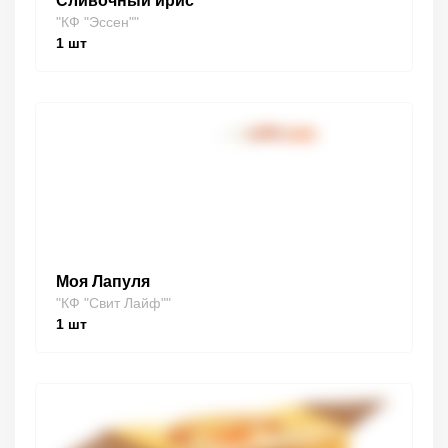
Сливочный ирис
"КФ "Эссен""
1
шт
Моя Лапуля
"КФ "Свит Лайф""
1
шт