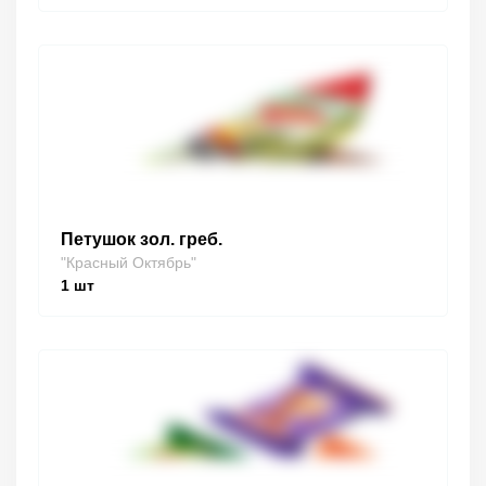
Петушок зол. греб.
"Красный Октябрь"
1
шт