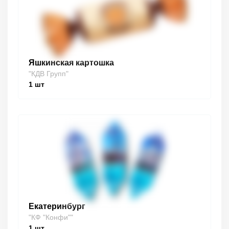
Яшкинская картошка
"КДВ Групп"
1
шт
Екатеринбург
"КФ "Конфи""
1
шт