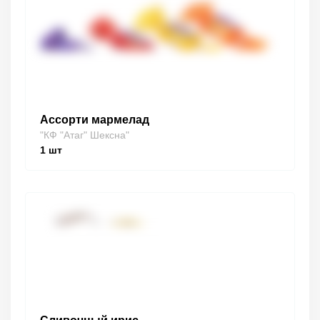
Ассорти мармелад
"КФ "Атаг" Шексна"
1
шт