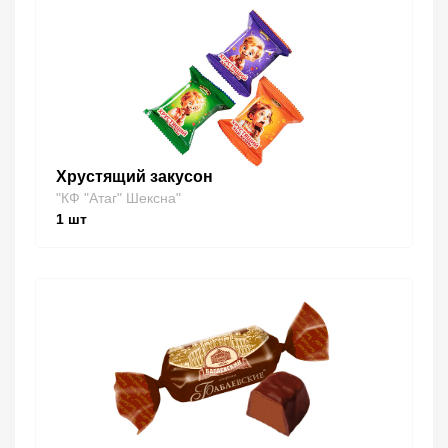
Хрустящий закусон
"КФ "Атаг" Шексна"
1
шт