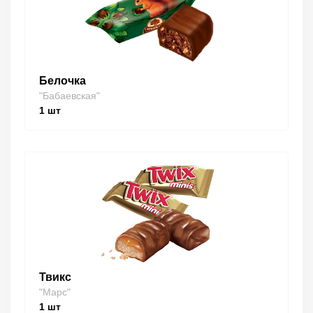
Белочка
"Бабаевская"
1
шт
Твикс
"Марс"
1
шт