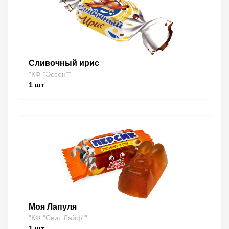
Сливочный ирис
"КФ "Эссен""
1
шт
Моя Лапуля
"КФ "Свит Лайф""
1
шт