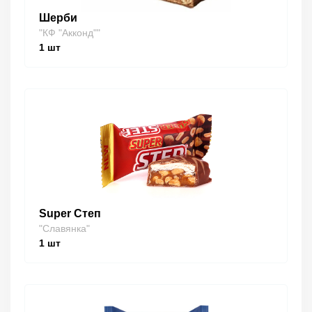
Шерби
"КФ "Акконд""
1
шт
Super Степ
"Славянка"
1
шт