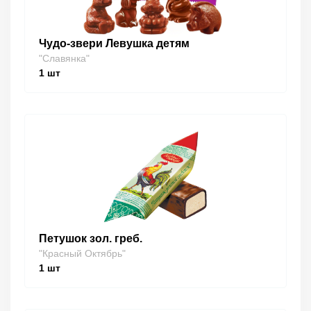
Чудо-звери Левушка детям
"Славянка"
1
шт
Петушок зол. греб.
"Красный Октябрь"
1
шт