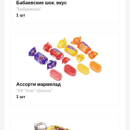
Бабаевские шок. вкус
"Бабаевская"
1
шт
Ассорти мармелад
"КФ "Атаг" Шексна"
1
шт