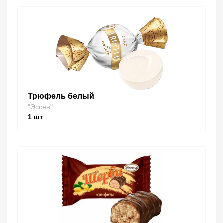
Трюфель белый
"Эссен"
1
шт