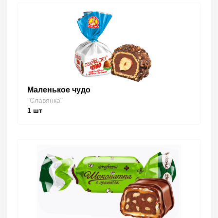
Маленькое чудо
"Славянка"
1
шт