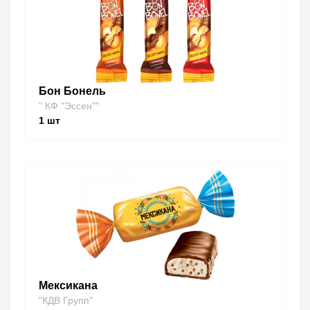
Бон Бонель
" КФ "Эссен""
1
шт
Мексикана
"КДВ Групп"