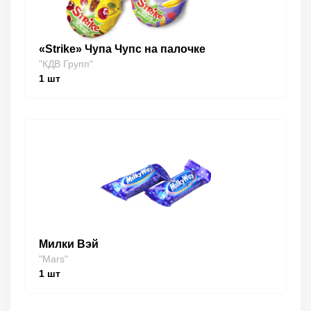
«Strike» Чупа Чупс на палочке
"КДВ Групп"
1
шт
Милки Вэй
"Mars"
1
шт