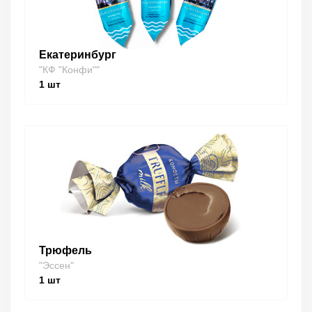
Екатеринбург
"КФ "Конфи""
1
шт
Трюфель
"Эссен"
1
шт