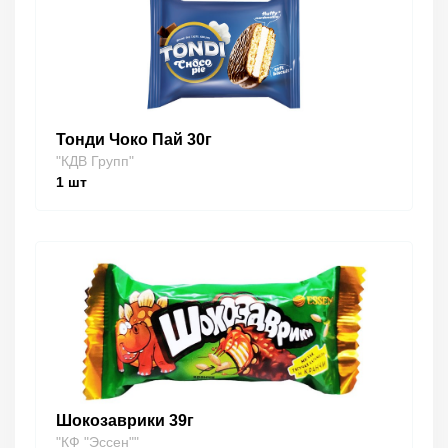
Тонди Чоко Пай 30г
"КДВ Групп"
1
шт
Шокозаврики 39г
"КФ "Эссен""