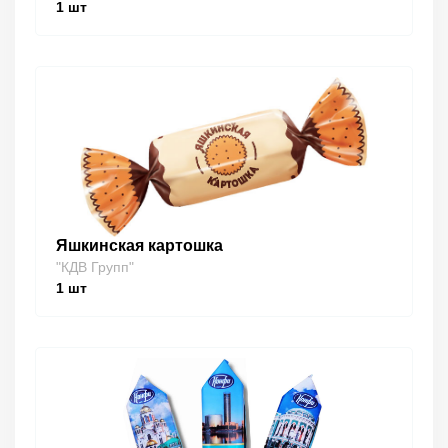
1
шт
Яшкинская картошка
"КДВ Групп"
1
шт