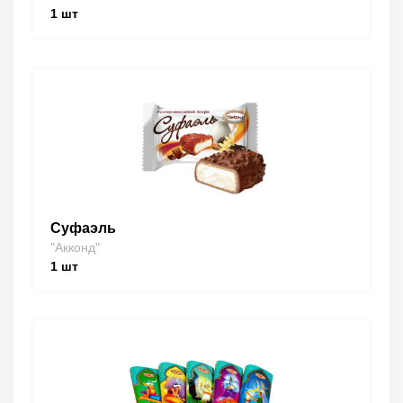
1
шт
Суфаэль
"Акконд"
1
шт