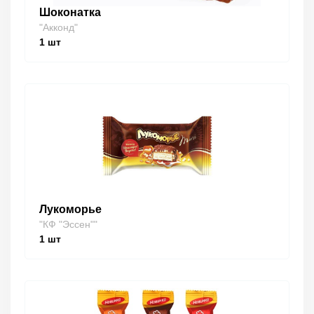
Шоконатка
"Акконд"
1
шт
Лукоморье
"КФ "Эссен""
1
шт