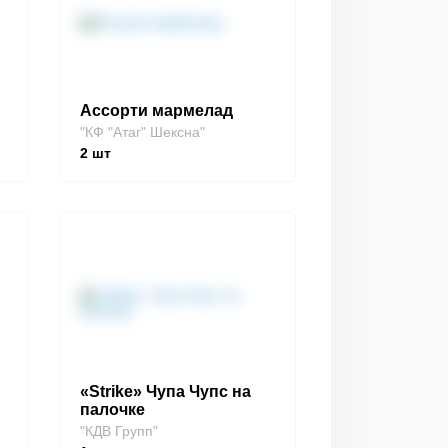
Ассорти мармелад
"КФ "Атаг" Шексна"
2
шт
«Strike» Чупа Чупс на
палочке
"КДВ Групп"