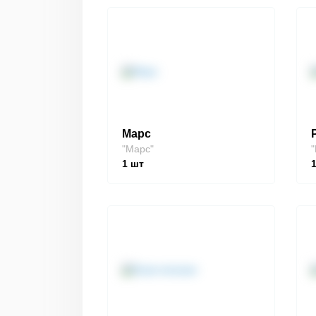
Марс
"Марс"
"
1
шт