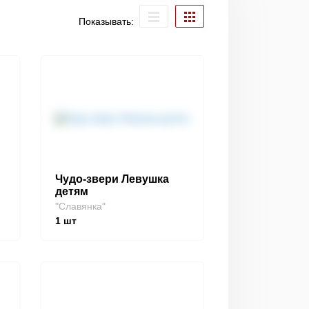
Показывать:
Чудо-звери Левушка
детям
"Славянка"
1
шт