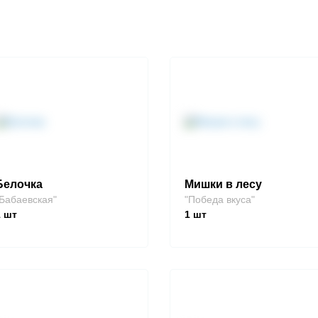
Белочка
Мишки в лесу
Бабаевская"
"Победа вкуса"
1
шт
1
шт