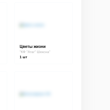
Цветы жизни
"КФ "Атаг" Шексна"
1
шт