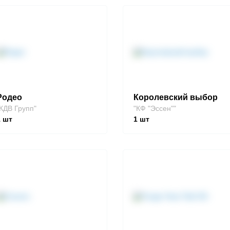
Родео
Королевский выбор
КДВ Групп"
"КФ "Эссен""
1
шт
1
шт