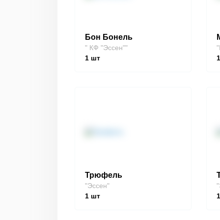
Бон Бонель
" КФ "Эссен""
"
1
шт
Трюфель
"Эссен"
"
1
шт