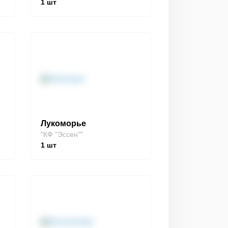
1
шт
Лукоморье
"КФ "Эссен""
1
шт