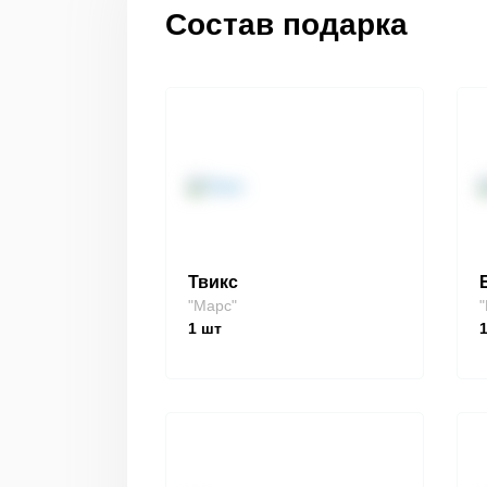
Состав подарка
Твикс
"Марс"
"
1
шт