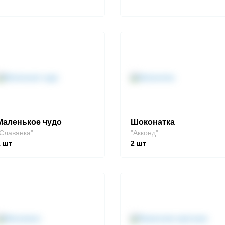
Маленькое чудо
Шоконатка
Славянка"
"Акконд"
1
шт
2
шт