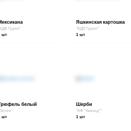
Мексикана
Яшкинская картошка
КДВ Групп"
"КДВ Групп"
1
шт
1
шт
Трюфель белый
Шерби
Эссен"
"КФ "Акконд""
1
шт
1
шт