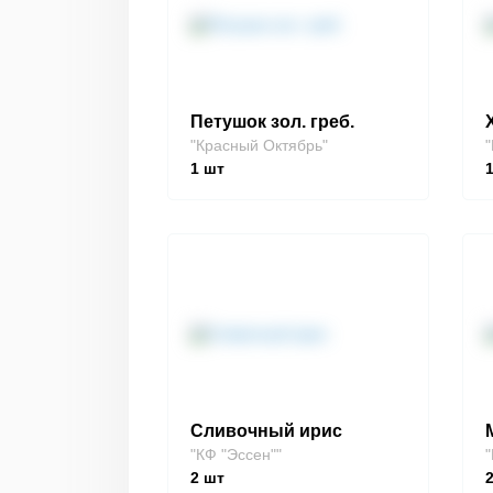
Петушок зол. греб.
"Красный Октябрь"
"
1
шт
Сливочный ирис
"КФ "Эссен""
"
2
шт