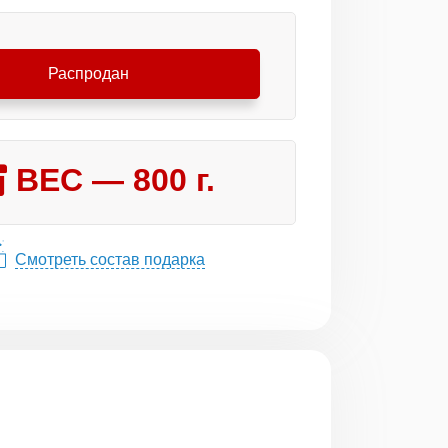
Распродан
ВЕС —
800
г.
Смотреть состав подарка