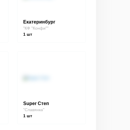
Екатеринбург
"КФ "Конфи""
1
шт
Super Степ
"Славянка"
1
шт