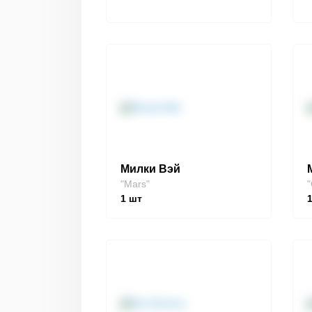
Милки Вэй
"Mars"
"
1
шт