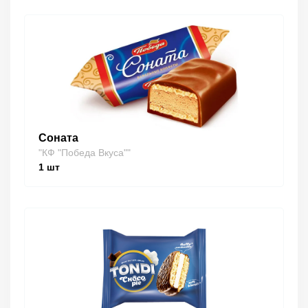
Соната
"КФ "Победа Вкуса""
1
шт