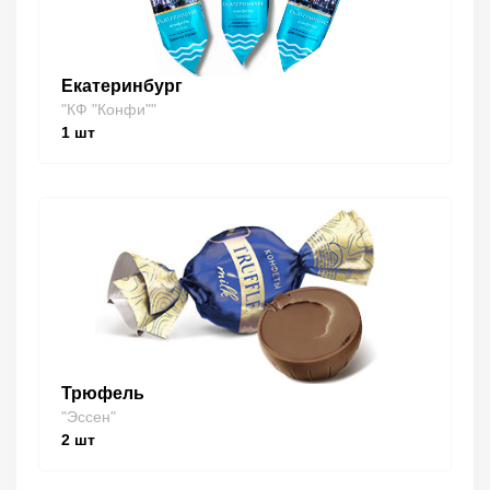
Екатеринбург
"КФ "Конфи""
1
шт
Трюфель
"Эссен"
2
шт