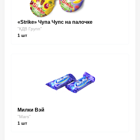
«Strike» Чупа Чупс на палочке
"КДВ Групп"
1
шт
Милки Вэй
"Mars"
1
шт