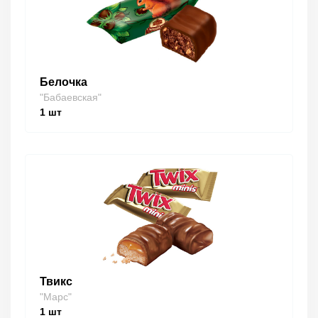
Белочка
"Бабаевская"
1
шт
Твикс
"Марс"
1
шт