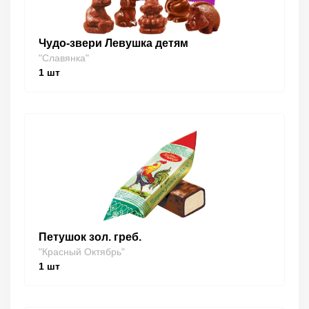
Чудо-звери Левушка детям
"Славянка"
1
шт
Петушок зол. греб.
"Красный Октябрь"
1
шт