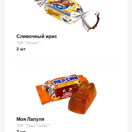
Сливочный ирис
"КФ "Эссен""
2
шт
Моя Лапуля
"КФ "Свит Лайф""
2
шт