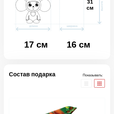
31
см
17 см
16 см
Состав подарка
Показывать: