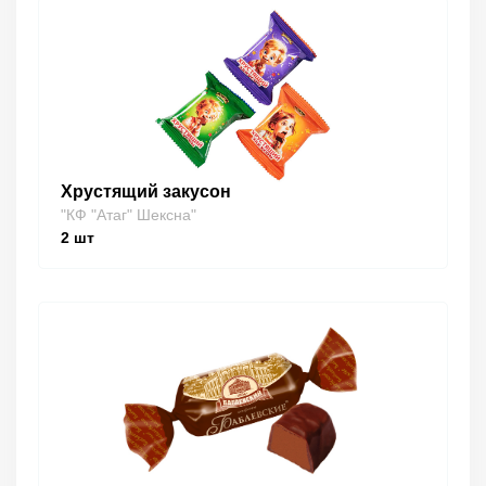
Хрустящий закусон
"КФ "Атаг" Шексна"
2
шт