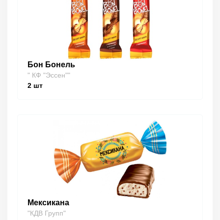
Бон Бонель
" КФ "Эссен""
2
шт
Мексикана
"КДВ Групп"