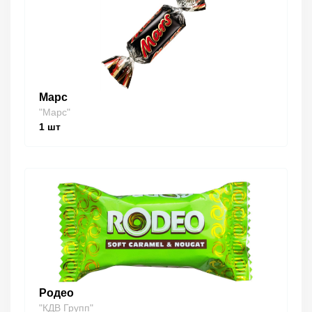
Марс
"Марс"
1
шт
Родео
"КДВ Групп"