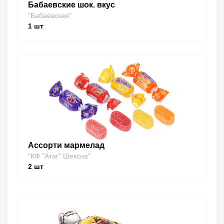
Бабаевские шок. вкус
"Бабаевская"
1
шт
Ассорти мармелад
"КФ "Атаг" Шексна"
2
шт