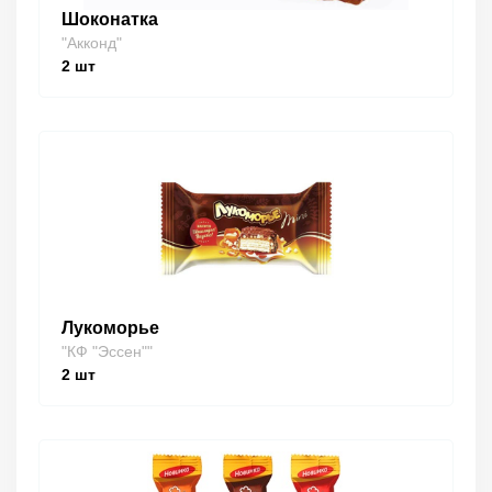
Шоконатка
"Акконд"
2
шт
Лукоморье
"КФ "Эссен""
2
шт