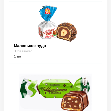
Маленькое чудо
"Славянка"
1
шт