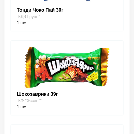
Тонди Чоко Пай 30г
"КДВ Групп"
1
шт
Шокозаврики 39г
"КФ "Эссен""
1
шт