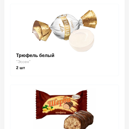
Трюфель белый
"Эссен"
2
шт