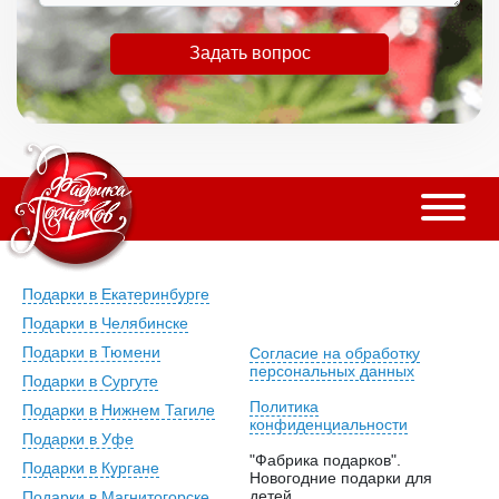
Задать вопрос
Подарки в Екатеринбурге
Подарки в Челябинске
Подарки в Тюмени
Согласие на обработку
персональных данных
Подарки в Сургуте
Политика
Подарки в Нижнем Тагиле
конфиденциальности
Подарки в Уфе
"Фабрика подарков".
Подарки в Кургане
Новогодние подарки для
детей.
Подарки в Магнитогорске