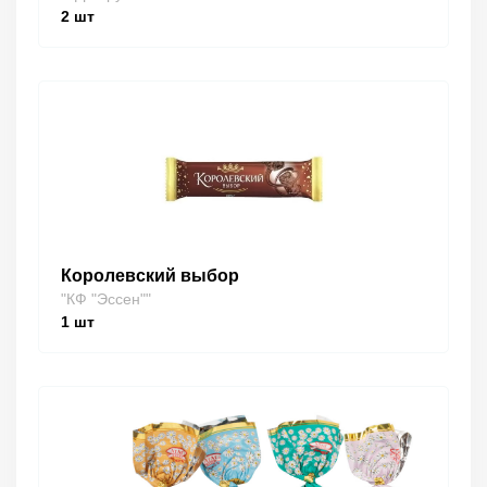
2
шт
Королевский выбор
"КФ "Эссен""
1
шт