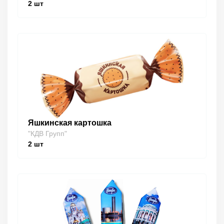
2
шт
Яшкинская картошка
"КДВ Групп"
2
шт