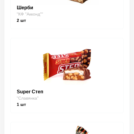
Шерби
"КФ "Акконд""
2
шт
Super Степ
"Славянка"
1
шт