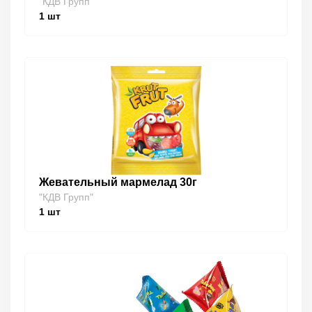
"КДВ Групп"
1
шт
Жевательный мармелад 30г
"КДВ Групп"
1
шт