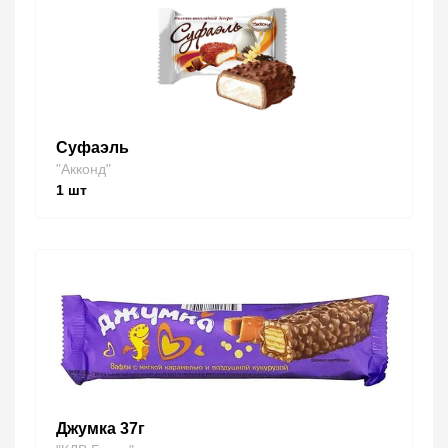
Суфаэль
"Акконд"
1
шт
Джумка 37г