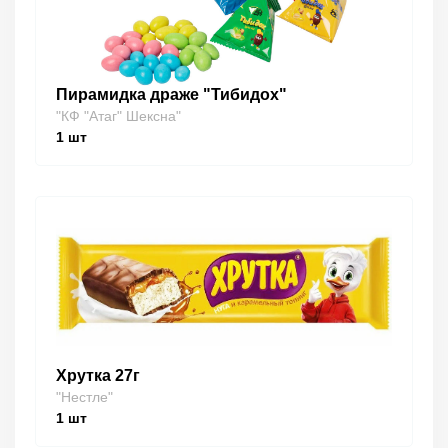
Пирамидка драже "Тибидох"
"КФ "Атаг" Шексна"
1
шт
Хрутка 27г
"Нестле"
1
шт