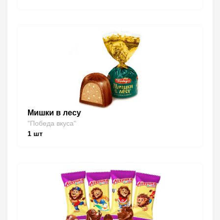
Мишки в лесу
"Победа вкуса"
1
шт