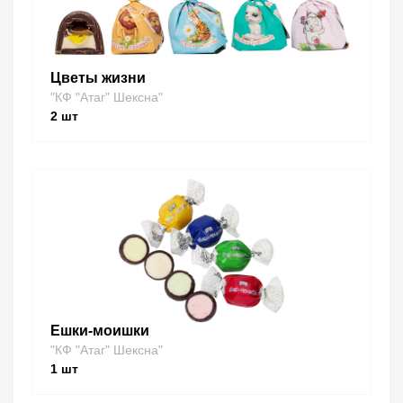
Цветы жизни
"КФ "Атаг" Шексна"
2
шт
Ешки-моишки
"КФ "Атаг" Шексна"
1
шт