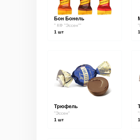
Бон Бонель
" КФ "Эссен""
"
1
шт
Трюфель
"Эссен"
"
1
шт