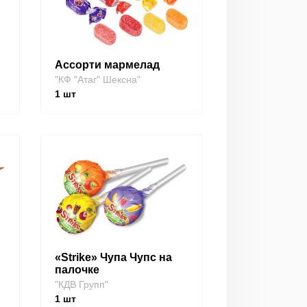
Ассорти мармелад
"КФ "Атаг" Шексна"
1
шт
«Strike» Чупа Чупс на
палочке
"КДВ Групп"
1
шт