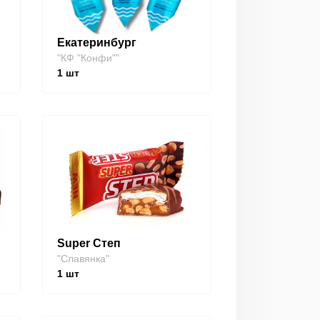
Екатеринбург
"КФ "Конфи""
1
шт
Super Степ
"Славянка"
1
шт