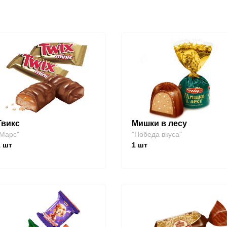
Твикс
Мишки в лесу
Марс"
"Победа вкуса"
1
шт
1
шт