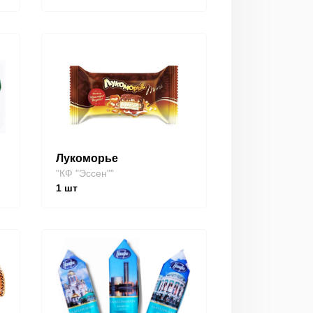
Лукоморье
"КФ "Эссен""
1
шт