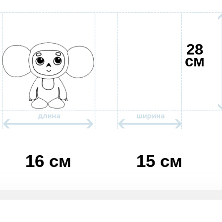
28
см
16 см
15 см