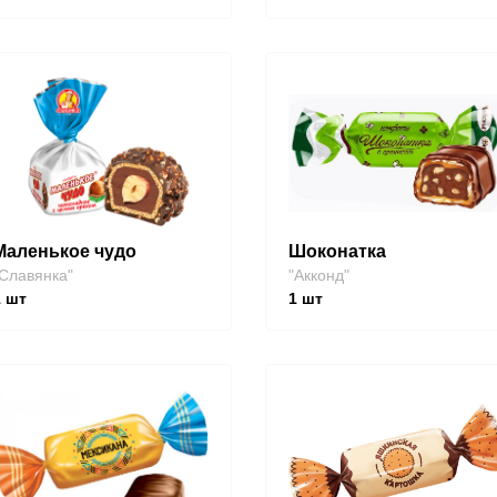
Маленькое чудо
Шоконатка
Славянка"
"Акконд"
1
шт
1
шт