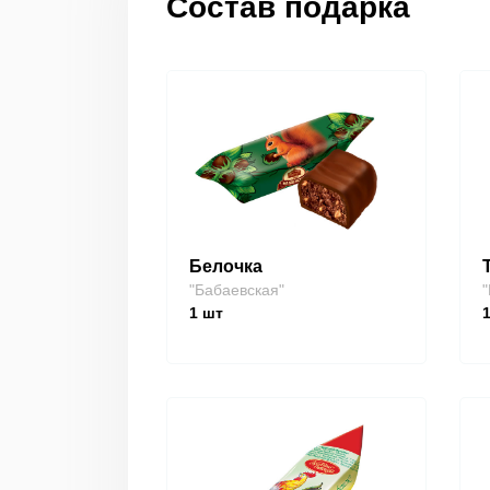
Состав подарка
Белочка
"Бабаевская"
"
1
шт