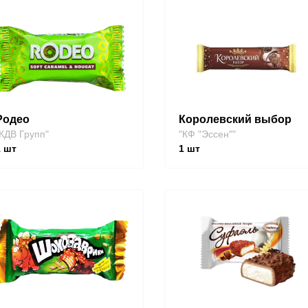
Родео
Королевский выбор
КДВ Групп"
"КФ "Эссен""
1
шт
1
шт