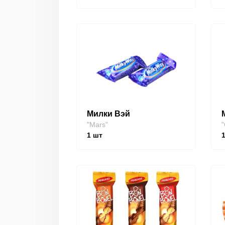
Милки Вэй
"Mars"
"
1
шт