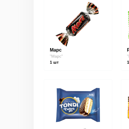
Марс
"Марс"
"
1
шт