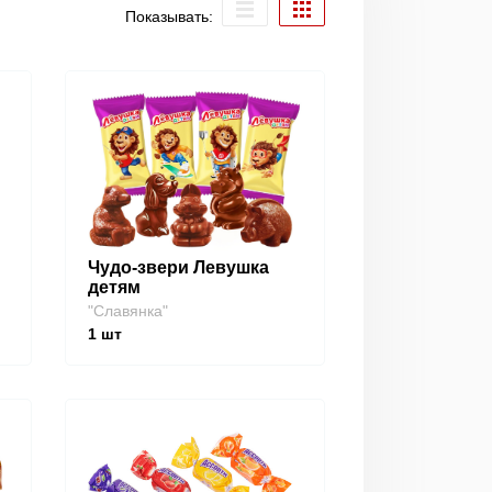
Показывать:
Чудо-звери Левушка
детям
"Славянка"
1
шт