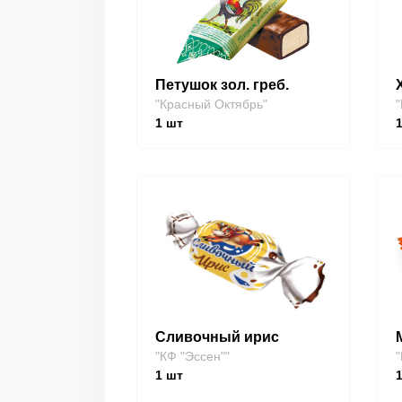
Петушок зол. греб.
"Красный Октябрь"
"
1
шт
Сливочный ирис
"КФ "Эссен""
"
1
шт