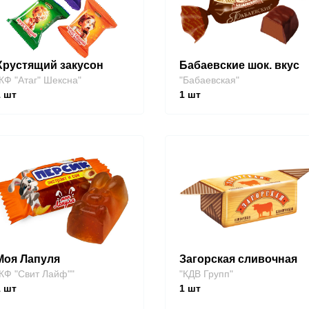
Хрустящий закусон
Бабаевские шок. вкус
КФ "Атаг" Шексна"
"Бабаевская"
1
шт
1
шт
Моя Лапуля
Загорская сливочная
КФ "Свит Лайф""
"КДВ Групп"
1
шт
1
шт