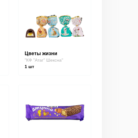
Цветы жизни
"КФ "Атаг" Шексна"
1
шт