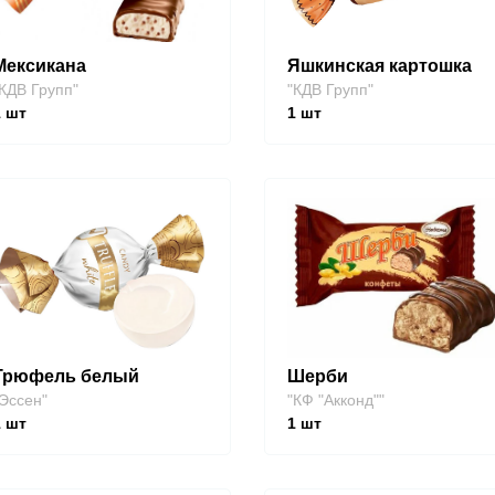
Мексикана
Яшкинская картошка
КДВ Групп"
"КДВ Групп"
1
шт
1
шт
Трюфель белый
Шерби
Эссен"
"КФ "Акконд""
1
шт
1
шт