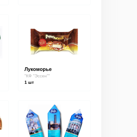
Лукоморье
"КФ "Эссен""
1
шт