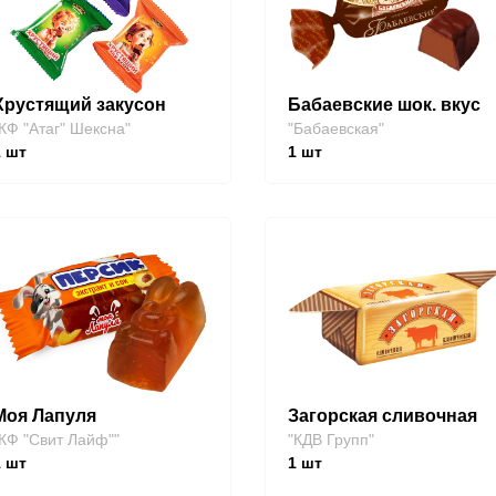
Хрустящий закусон
Бабаевские шок. вкус
КФ "Атаг" Шексна"
"Бабаевская"
1
шт
1
шт
Моя Лапуля
Загорская сливочная
КФ "Свит Лайф""
"КДВ Групп"
1
шт
1
шт