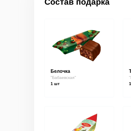
Состав подарка
Белочка
"Бабаевская"
"
1
шт