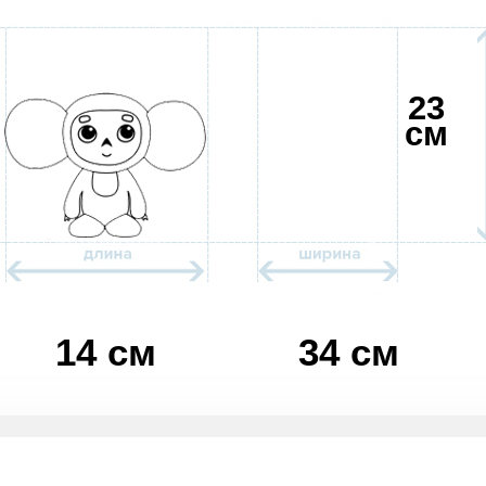
23
см
14 см
34 см