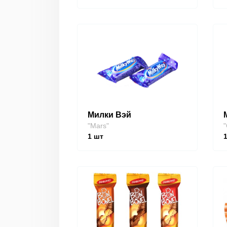
Милки Вэй
"Mars"
"
1
шт