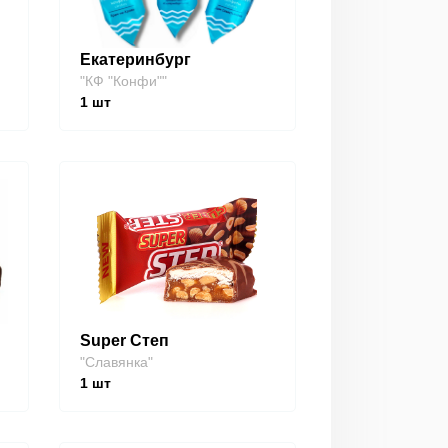
Екатеринбург
"КФ "Конфи""
1
шт
Super Степ
"Славянка"
1
шт