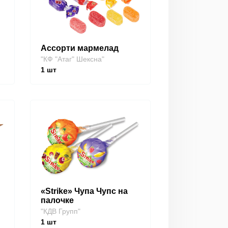
Ассорти мармелад
"КФ "Атаг" Шексна"
1
шт
«Strike» Чупа Чупс на
палочке
"КДВ Групп"
1
шт