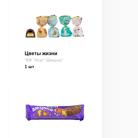
Цветы жизни
"КФ "Атаг" Шексна"
1
шт