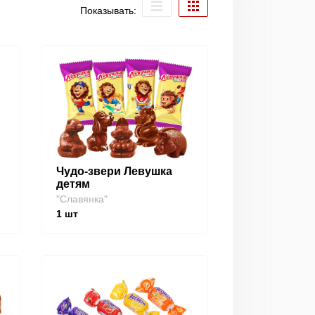
Показывать:
Чудо-звери Левушка
детям
"Славянка"
1
шт