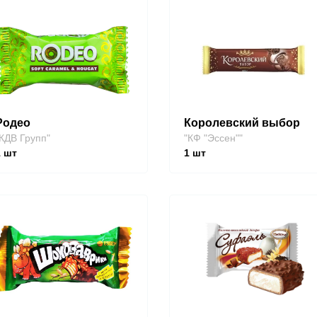
Родео
Королевский выбор
КДВ Групп"
"КФ "Эссен""
1
шт
1
шт