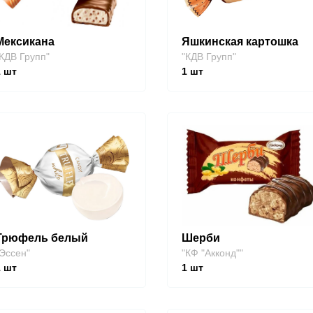
Мексикана
Яшкинская картошка
КДВ Групп"
"КДВ Групп"
1
шт
1
шт
Трюфель белый
Шерби
Эссен"
"КФ "Акконд""
1
шт
1
шт