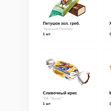
Петушок зол. греб.
"Красный Октябрь"
"
1
шт
Сливочный ирис
"КФ "Эссен""
"
1
шт