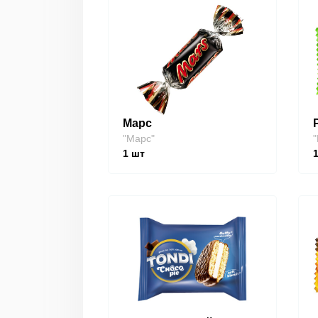
Марс
"Марс"
"
1
шт