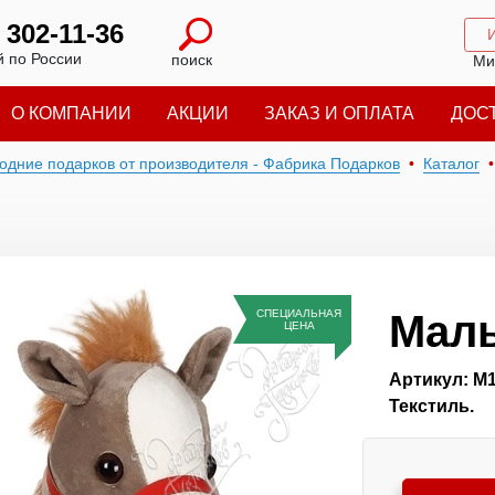
) 302-11-36
 по России
поиск
Ми
О КОМПАНИИ
АКЦИИ
ЗАКАЗ И ОПЛАТА
ДОС
годние подарков от производителя - Фабрика Подарков
Каталог
СПЕЦИАЛЬНАЯ
Мал
ЦЕНА
Артикул: М
Текстиль.