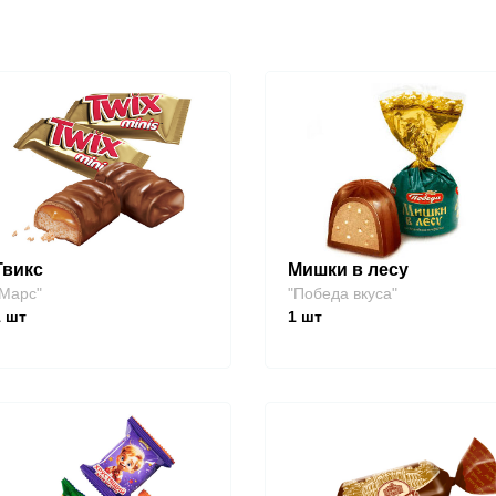
Твикс
Мишки в лесу
Марс"
"Победа вкуса"
1
шт
1
шт