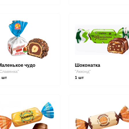
Маленькое чудо
Шоконатка
Славянка"
"Акконд"
1
шт
1
шт