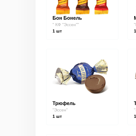
Бон Бонель
" КФ "Эссен""
"
1
шт
Трюфель
"Эссен"
"
1
шт