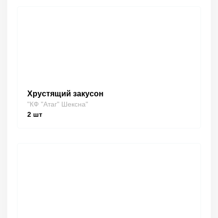
Хрустящий закусон
"КФ "Атаг" Шексна"
2
шт