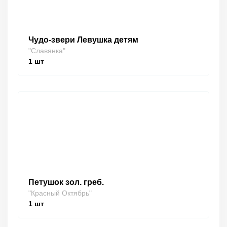
Чудо-звери Левушка детям
"Славянка"
1
шт
Петушок зол. греб.
"Красный Октябрь"
1
шт