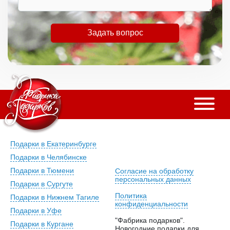
Задать вопрос
Подарки в Екатеринбурге
Подарки в Челябинске
Подарки в Тюмени
Согласие на обработку
персональных данных
Подарки в Сургуте
Политика
Подарки в Нижнем Тагиле
конфиденциальности
Подарки в Уфе
"Фабрика подарков".
Подарки в Кургане
Новогодние подарки для