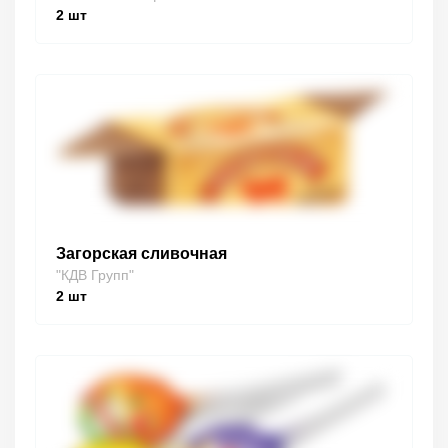
2
шт
Загорская сливочная
"КДВ Групп"
2
шт