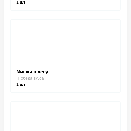
1
шт
Мишки в лесу
"Победа вкуса"
1
шт