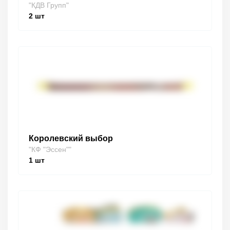
"КДВ Групп"
2
шт
Королевский выбор
"КФ "Эссен""
1
шт