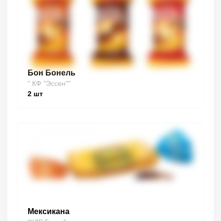
Бон Бонель
" КФ "Эссен""
2
шт
Мексикана