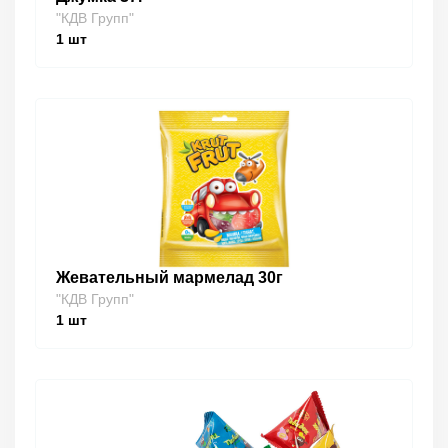
"КДВ Групп"
1
шт
Жевательный мармелад 30г
"КДВ Групп"
1
шт