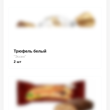
Трюфель белый
"Эссен"
2
шт