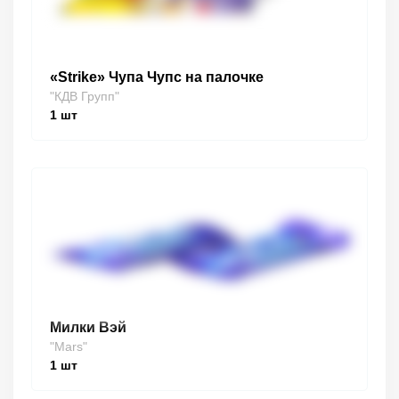
«Strike» Чупа Чупс на палочке
"КДВ Групп"
1
шт
Милки Вэй
"Mars"
1
шт