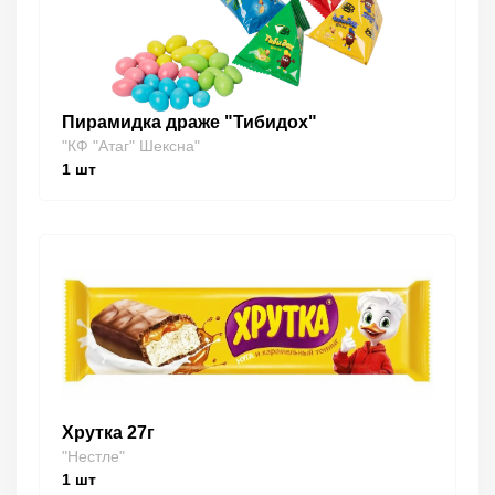
Пирамидка драже "Тибидох"
"КФ "Атаг" Шексна"
1
шт
Хрутка 27г
"Нестле"
1
шт