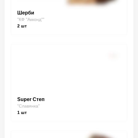
Шерби
"КФ "Акконд""
2
шт
Super Степ
"Славянка"
1
шт