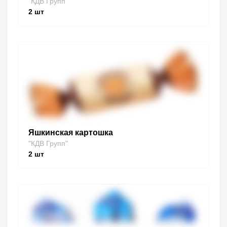
"КДВ Групп"
2
шт
Яшкинская картошка
"КДВ Групп"
2
шт