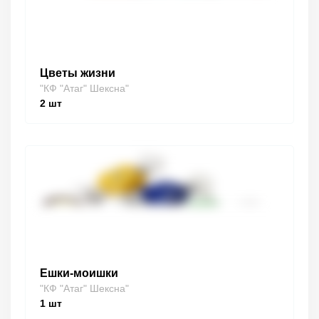
Цветы жизни
"КФ "Атаг" Шексна"
2
шт
Ешки-моишки
"КФ "Атаг" Шексна"
1
шт