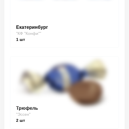
Екатеринбург
"КФ "Конфи""
1
шт
Трюфель
"Эссен"
2
шт