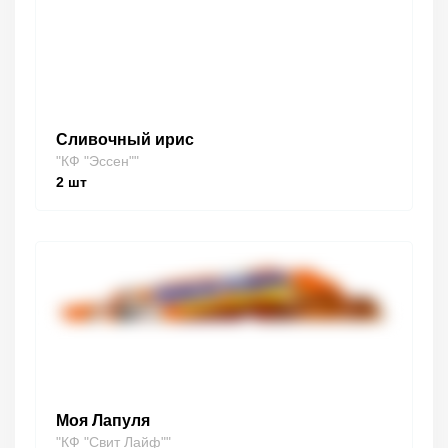
Сливочный ирис
"КФ "Эссен""
2
шт
Моя Лапуля
"КФ "Свит Лайф""