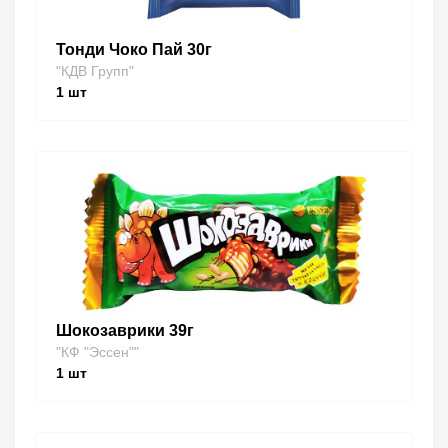
Тонди Чоко Пай 30г
"КДВ Групп"
1
шт
Шокозаврики 39г
"КФ "Эссен""
1
шт