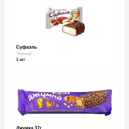
Суфаэль
"Акконд"
1
шт
Джумка 37г