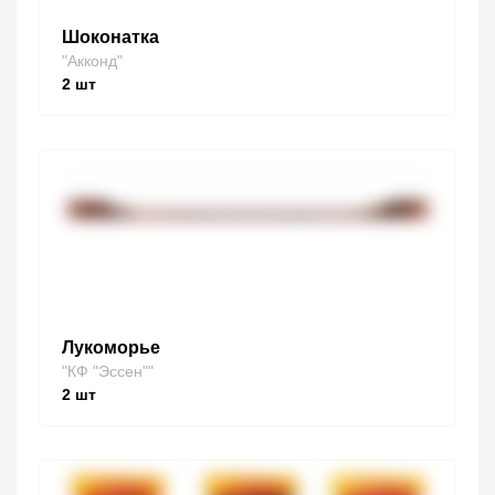
Шоконатка
"Акконд"
2
шт
Лукоморье
"КФ "Эссен""
2
шт