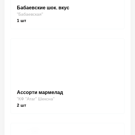
Бабаевские шок. вкус
"Бабаевская"
1
шт
Ассорти мармелад
"КФ "Атаг" Шексна"
2
шт