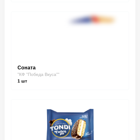
Соната
"КФ "Победа Вкуса""
1
шт