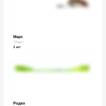
Марс
"Марс"
1
шт
Родео