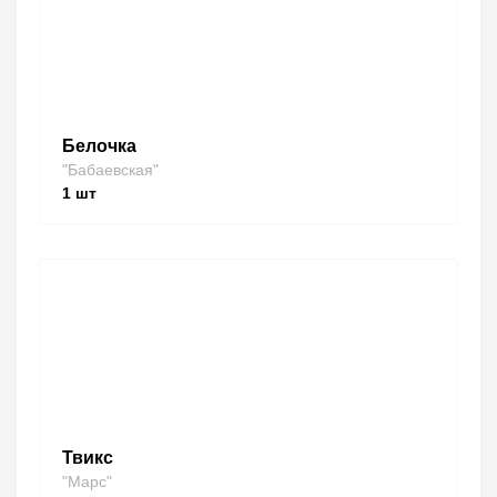
Белочка
"Бабаевская"
1
шт
Твикс
"Марс"