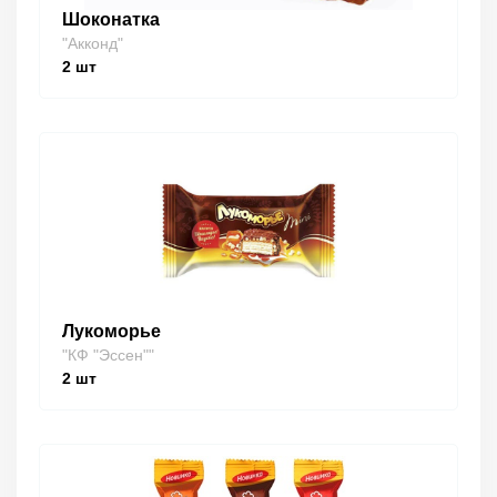
Шоконатка
"Акконд"
2
шт
Лукоморье
"КФ "Эссен""
2
шт