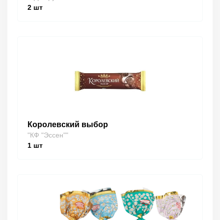
2
шт
Королевский выбор
"КФ "Эссен""
1
шт