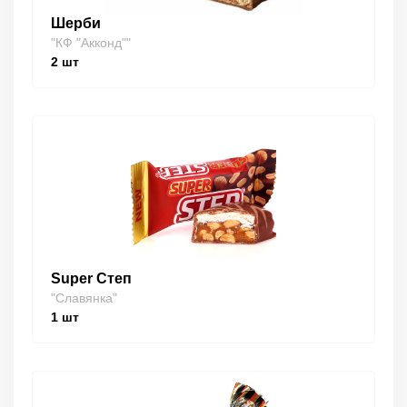
Шерби
"КФ "Акконд""
2
шт
Super Степ
"Славянка"
1
шт