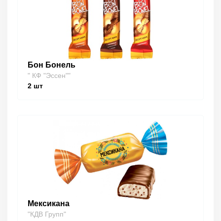
Бон Бонель
" КФ "Эссен""
2
шт
Мексикана
"КДВ Групп"