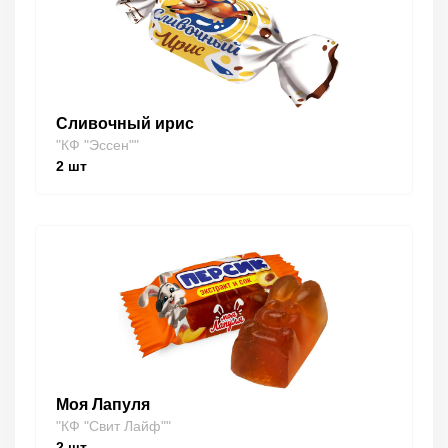
Сливочный ирис
"КФ "Эссен""
2
шт
Моя Лапуля
"КФ "Свит Лайф""
2
шт