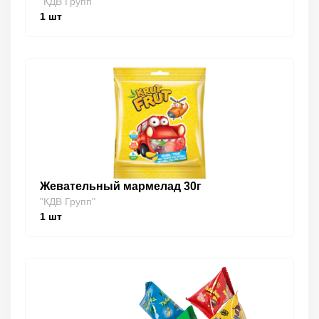
"КДВ Групп"
1
шт
Жевательный мармелад 30г
"КДВ Групп"
1
шт