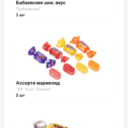
Бабаевские шок. вкус
"Бабаевская"
1
шт
Ассорти мармелад
"КФ "Атаг" Шексна"
2
шт