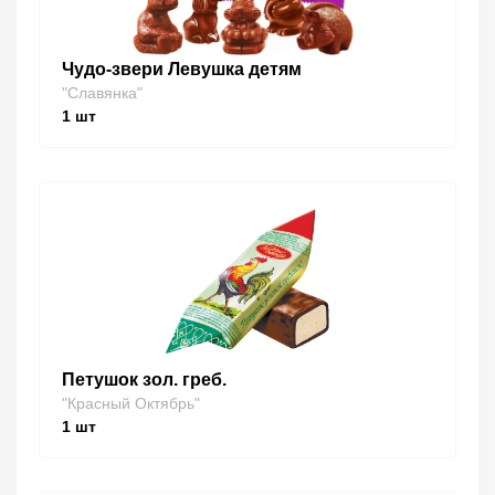
Чудо-звери Левушка детям
"Славянка"
1
шт
Петушок зол. греб.
"Красный Октябрь"
1
шт