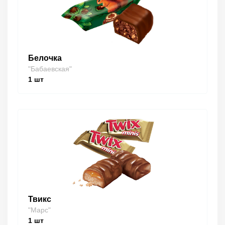
Белочка
"Бабаевская"
1
шт
Твикс
"Марс"
1
шт