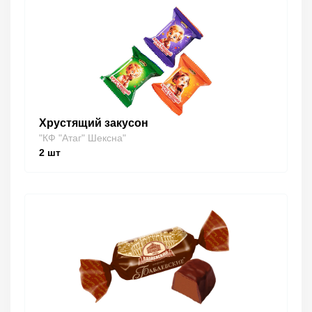
Хрустящий закусон
"КФ "Атаг" Шексна"
2
шт