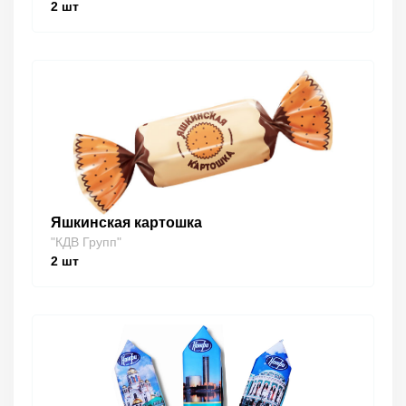
2
шт
Яшкинская картошка
"КДВ Групп"
2
шт