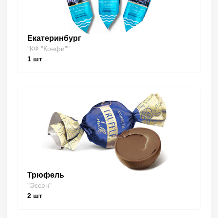
Екатеринбург
"КФ "Конфи""
1
шт
Трюфель
"Эссен"
2
шт