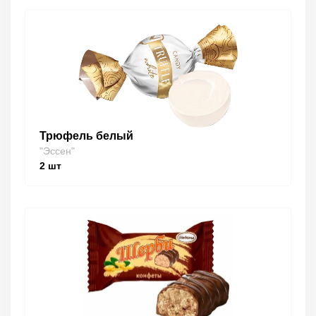
Трюфель белый
"Эссен"
2
шт