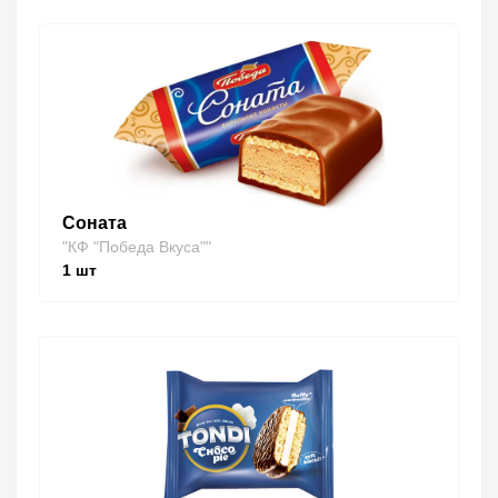
Соната
"КФ "Победа Вкуса""
1
шт