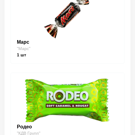
Марс
"Марс"
1
шт
Родео
"КДВ Групп"