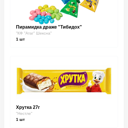
Пирамидка драже "Тибидох"
"КФ "Атаг" Шексна"
1
шт
Хрутка 27г
"Нестле"
1
шт