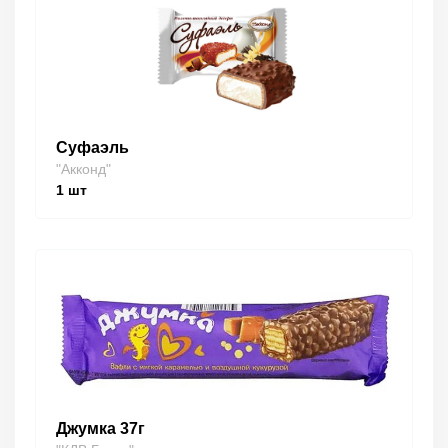
Суфаэль
"Акконд"
1
шт
Джумка 37г