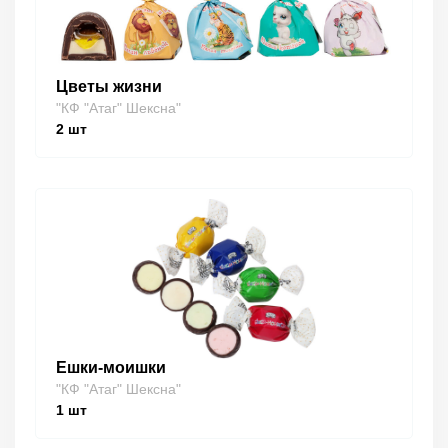
Цветы жизни
"КФ "Атаг" Шексна"
2
шт
Ешки-моишки
"КФ "Атаг" Шексна"
1
шт