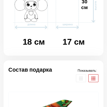
30
см
18 см
17 см
Состав подарка
Показывать: