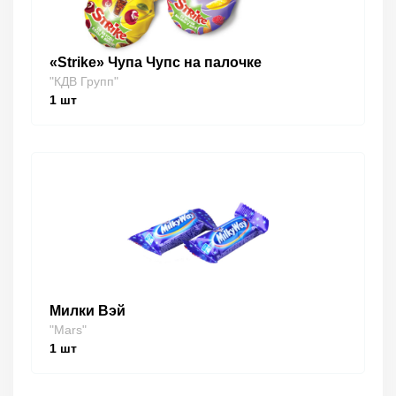
«Strike» Чупа Чупс на палочке
"КДВ Групп"
1
шт
Милки Вэй
"Mars"
1
шт