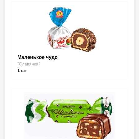
Маленькое чудо
"Славянка"
1
шт