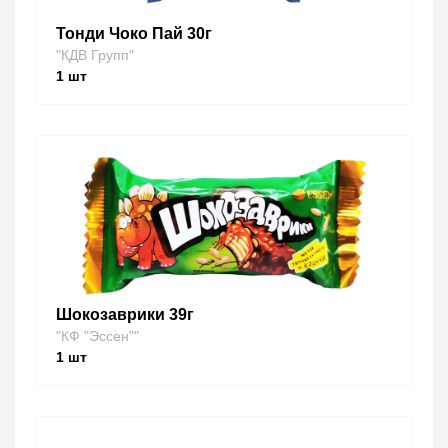
Тонди Чоко Пай 30г
"КДВ Групп"
1
шт
Шокозаврики 39г
"КФ "Эссен""
1
шт