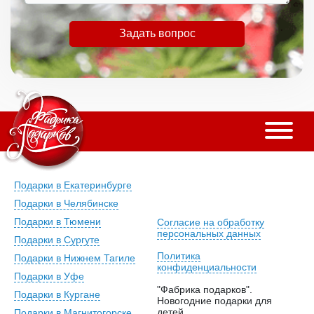
Задать вопрос
Подарки в Екатеринбурге
Подарки в Челябинске
Подарки в Тюмени
Согласие на обработку
персональных данных
Подарки в Сургуте
Политика
Подарки в Нижнем Тагиле
конфиденциальности
Подарки в Уфе
"Фабрика подарков".
Подарки в Кургане
Новогодние подарки для
детей.
Подарки в Магнитогорске