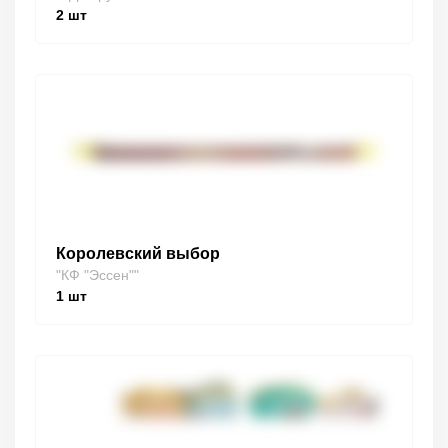
2
шт
Королевский выбор
"КФ "Эссен""
1
шт