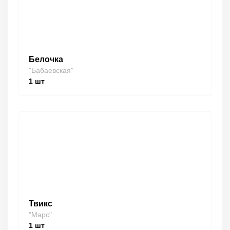
Белочка
"Бабаевская"
1
шт
Твикс
"Марс"
1
шт