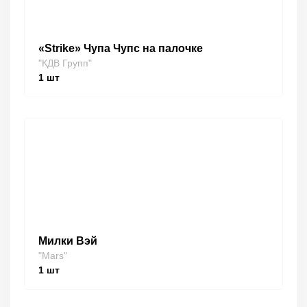
«Strike» Чупа Чупс на палочке
"КДВ Групп"
1
шт
Милки Вэй
"Mars"
1
шт