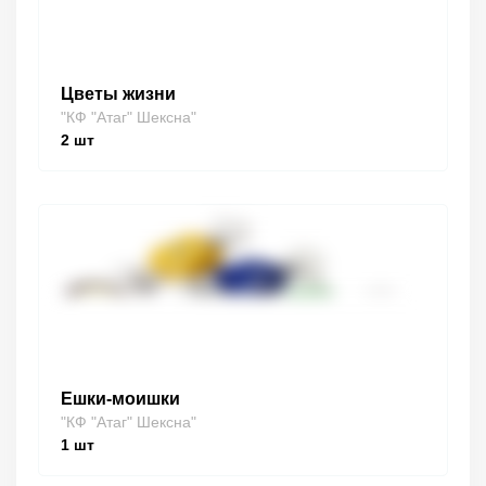
Цветы жизни
"КФ "Атаг" Шексна"
2
шт
Ешки-моишки
"КФ "Атаг" Шексна"
1
шт