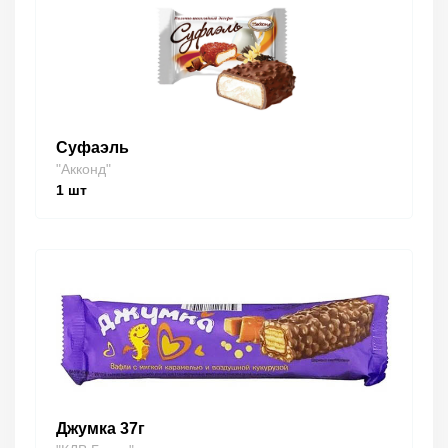
Суфаэль
"Акконд"
1
шт
Джумка 37г