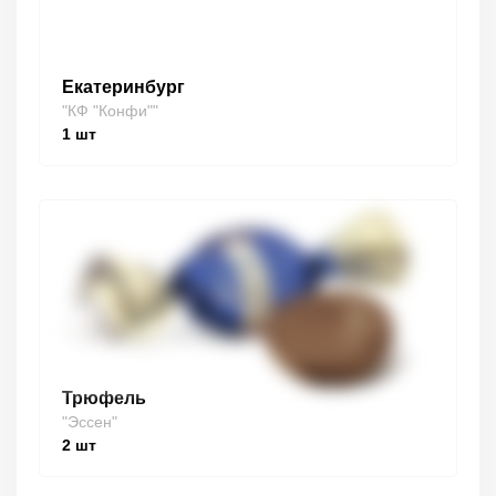
Екатеринбург
"КФ "Конфи""
1
шт
Трюфель
"Эссен"
2
шт