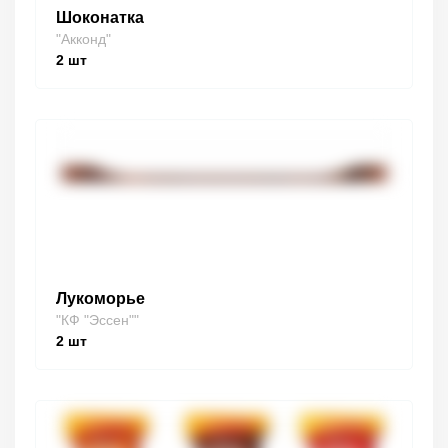
Шоконатка
"Акконд"
2
шт
Лукоморье
"КФ "Эссен""
2
шт