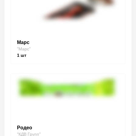
Марс
"Марс"
1
шт
Родео
"КДВ Групп"