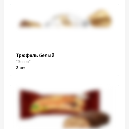
Трюфель белый
"Эссен"
2
шт