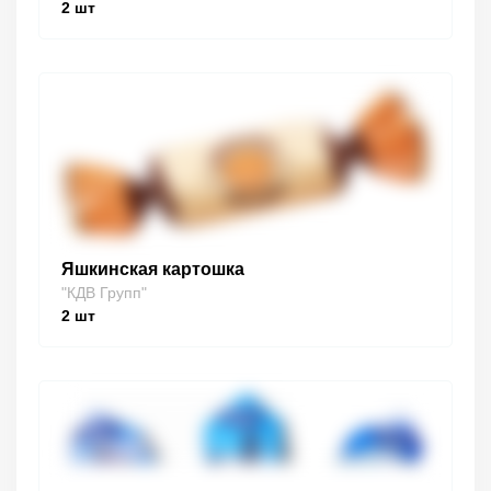
2
шт
Яшкинская картошка
"КДВ Групп"
2
шт