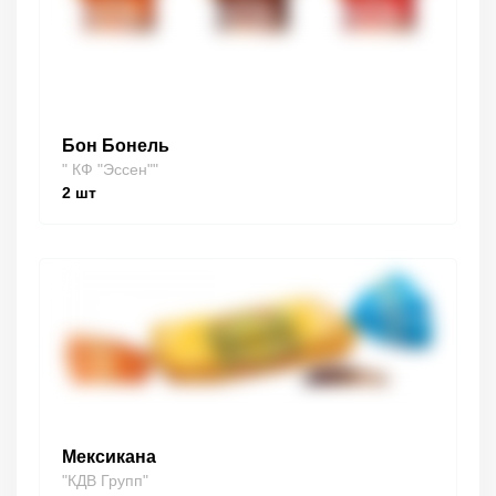
Бон Бонель
" КФ "Эссен""
2
шт
Мексикана
"КДВ Групп"