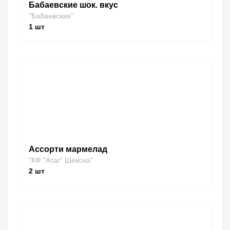
Бабаевские шок. вкус
"Бабаевская"
1
шт
Ассорти мармелад
"КФ "Атаг" Шексна"
2
шт