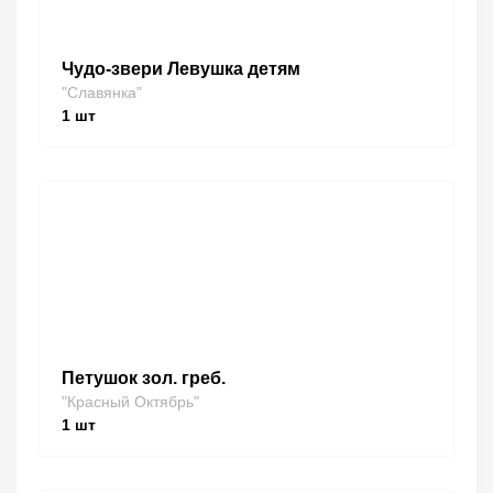
Чудо-звери Левушка детям
"Славянка"
1
шт
Петушок зол. греб.
"Красный Октябрь"
1
шт