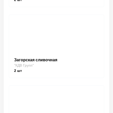
Загорская сливочная
"КДВ Групп"
2
шт