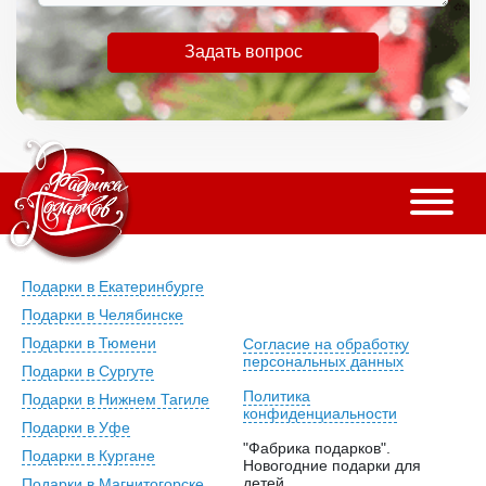
Задать вопрос
Подарки в Екатеринбурге
Подарки в Челябинске
Подарки в Тюмени
Согласие на обработку
персональных данных
Подарки в Сургуте
Политика
Подарки в Нижнем Тагиле
конфиденциальности
Подарки в Уфе
"Фабрика подарков".
Подарки в Кургане
Новогодние подарки для
детей.
Подарки в Магнитогорске