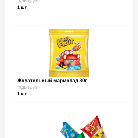
"КДВ Групп"
1
шт
Жевательный мармелад 30г
"КДВ Групп"
1
шт