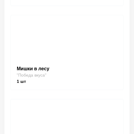
Мишки в лесу
"Победа вкуса"
1
шт