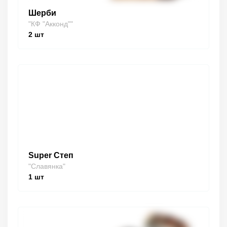
Шерби
"КФ "Акконд""
2
шт
Super Степ
"Славянка"
1
шт