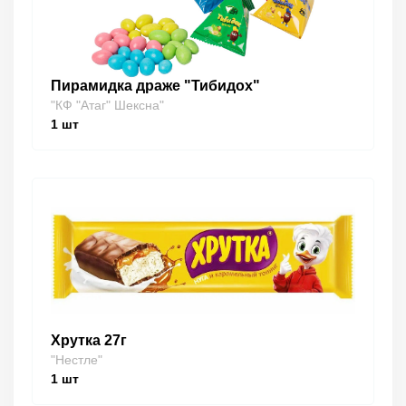
Пирамидка драже "Тибидох"
"КФ "Атаг" Шексна"
1
шт
Хрутка 27г
"Нестле"
1
шт