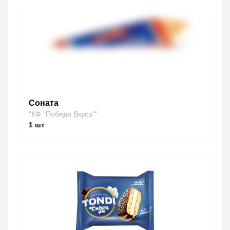
Соната
"КФ "Победа Вкуса""
1
шт