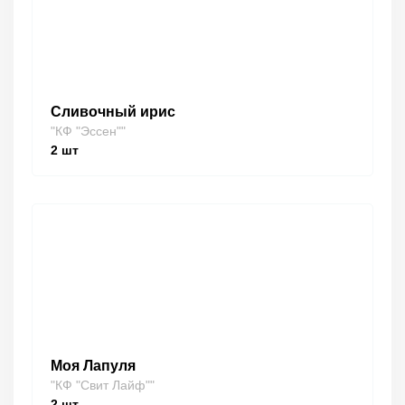
Сливочный ирис
"КФ "Эссен""
2
шт
Моя Лапуля
"КФ "Свит Лайф""
2
шт