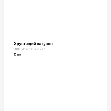
Хрустящий закусон
"КФ "Атаг" Шексна"
2
шт