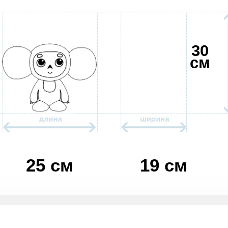
30
см
25 см
19 см