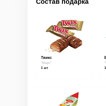
Состав подарка
Твикс
"Марс"
"
1
шт