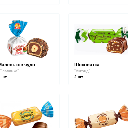
Маленькое чудо
Шоконатка
Славянка"
"Акконд"
1
шт
2
шт