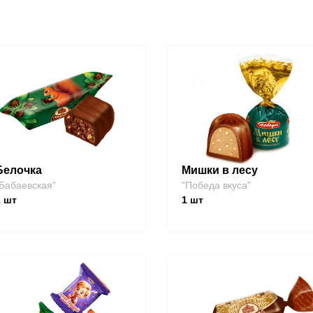
Белочка
Мишки в лесу
Бабаевская"
"Победа вкуса"
1
шт
1
шт