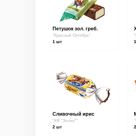
Петушок зол. греб.
"Красный Октябрь"
"
1
шт
Сливочный ирис
"КФ "Эссен""
"
2
шт