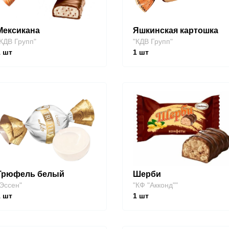
Мексикана
Яшкинская картошка
КДВ Групп"
"КДВ Групп"
1
шт
1
шт
Трюфель белый
Шерби
Эссен"
"КФ "Акконд""
1
шт
1
шт