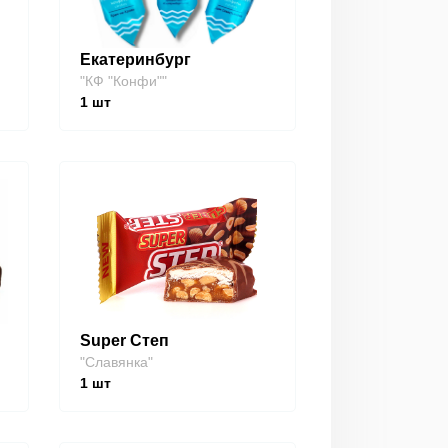
Екатеринбург
"КФ "Конфи""
1
шт
Super Степ
"Славянка"
1
шт