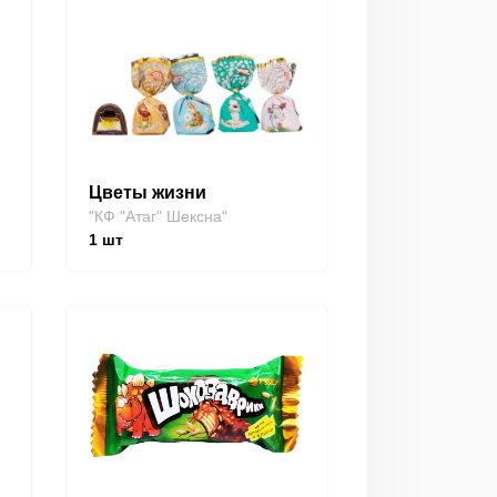
Цветы жизни
"КФ "Атаг" Шексна"
1
шт