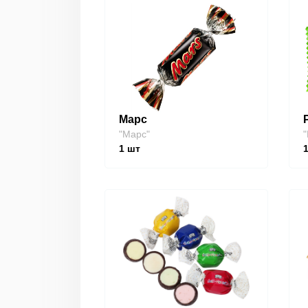
Марс
"Марс"
"
1
шт