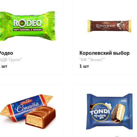
Родео
Королевский выбор
КДВ Групп"
"КФ "Эссен""
1
шт
1
шт