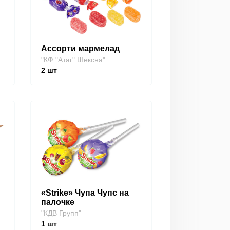
Ассорти мармелад
"КФ "Атаг" Шексна"
2
шт
«Strike» Чупа Чупс на
палочке
"КДВ Групп"
1
шт