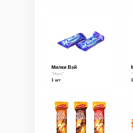
Милки Вэй
"Mars"
"
1
шт