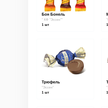
Бон Бонель
" КФ "Эссен""
"
1
шт
Трюфель
"Эссен"
"
1
шт