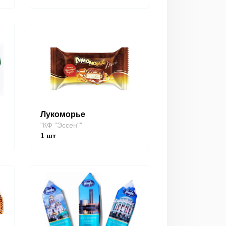
Лукоморье
"КФ "Эссен""
1
шт