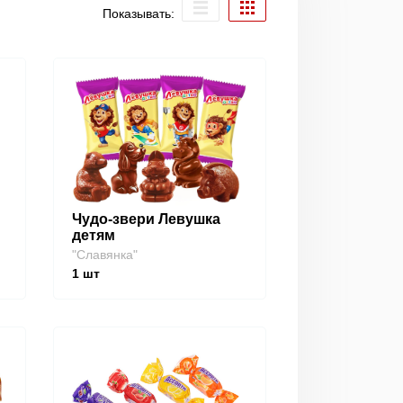
Показывать:
Чудо-звери Левушка
детям
"Славянка"
1
шт