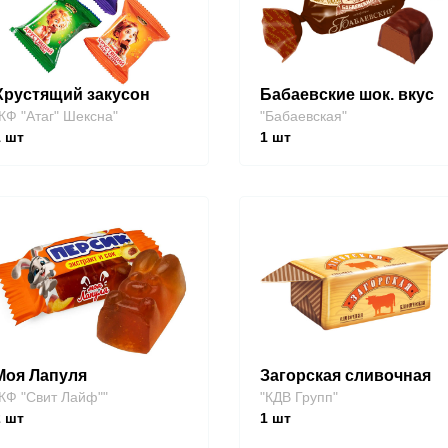
Хрустящий закусон
Бабаевские шок. вкус
КФ "Атаг" Шексна"
"Бабаевская"
1
шт
1
шт
Моя Лапуля
Загорская сливочная
КФ "Свит Лайф""
"КДВ Групп"
2
шт
1
шт