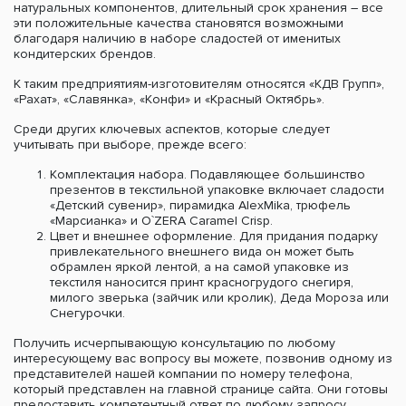
натуральных компонентов, длительный срок хранения – все
эти положительные качества становятся возможными
благодаря наличию в наборе сладостей от именитых
кондитерских брендов.
К таким предприятиям-изготовителям относятся «КДВ Групп»,
«Рахат», «Славянка», «Конфи» и «Красный Октябрь».
Среди других ключевых аспектов, которые следует
учитывать при выборе, прежде всего:
Комплектация набора. Подавляющее большинство
презентов в текстильной упаковке включает сладости
«Детский сувенир», пирамидка AlexMika, трюфель
«Марсианка» и O`ZERA Caramel Crisp.
Цвет и внешнее оформление. Для придания подарку
привлекательного внешнего вида он может быть
обрамлен яркой лентой, а на самой упаковке из
текстиля наносится принт красногрудого снегиря,
милого зверька (зайчик или кролик), Деда Мороза или
Снегурочки.
Получить исчерпывающую консультацию по любому
интересующему вас вопросу вы можете, позвонив одному из
представителей нашей компании по номеру телефона,
который представлен на главной странице сайта. Они готовы
предоставить компетентный ответ по любому запросу.