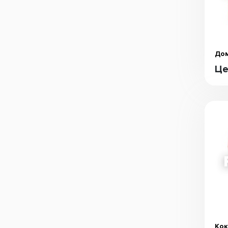
Дом
Це
Кок