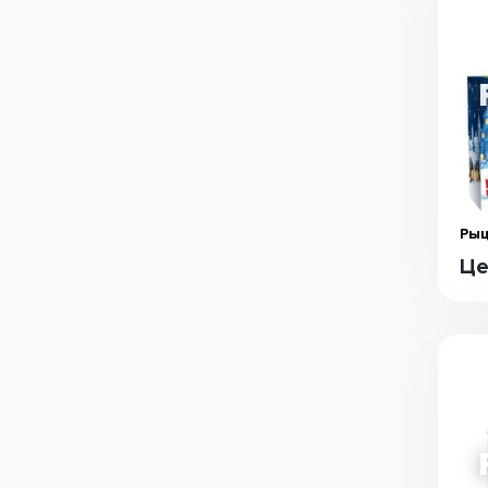
Рыц
Це