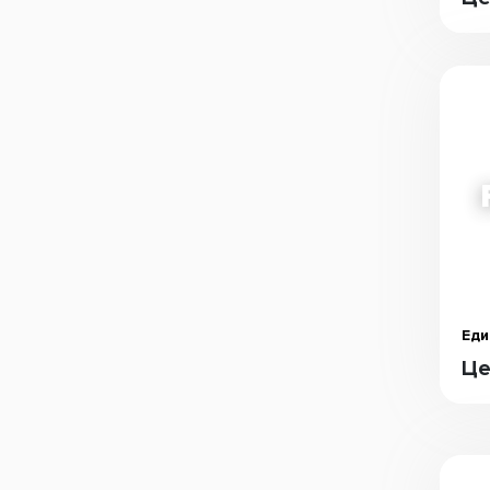
Еди
Це