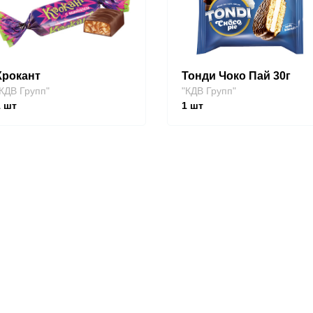
Крокант
Тонди Чоко Пай 30г
КДВ Групп"
"КДВ Групп"
1
шт
1
шт