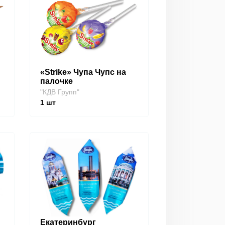
«Strike» Чупа Чупс на
палочке
"КДВ Групп"
1
шт
Екатеринбург