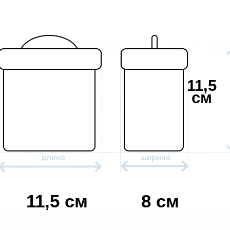
11,5
см
11,5 см
8 см