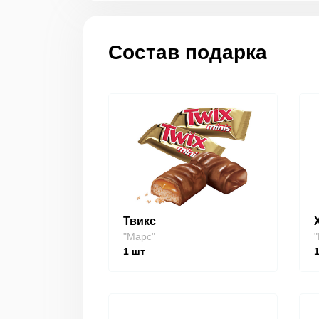
Состав подарка
Твикс
"Марс"
"
1
шт