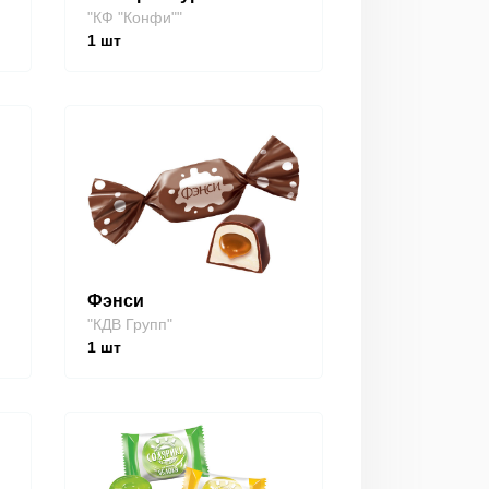
"КФ "Конфи""
1
шт
Фэнси
"КДВ Групп"
1
шт