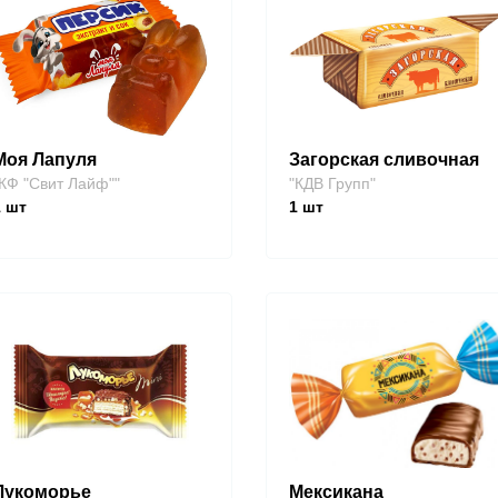
Моя Лапуля
Загорская сливочная
КФ "Свит Лайф""
"КДВ Групп"
1
шт
1
шт
Лукоморье
Мексикана