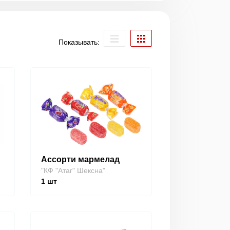
Показывать:
Ассорти мармелад
"КФ "Атаг" Шексна"
1
шт