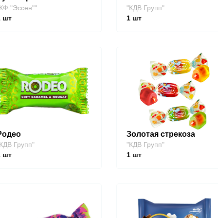
КФ "Эссен""
"КДВ Групп"
1
шт
1
шт
Родео
Золотая стрекоза
КДВ Групп"
"КДВ Групп"
1
шт
1
шт