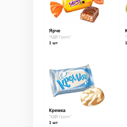
Ярче
"КДВ Групп"
"
1
шт
Кремка
"КДВ Групп"
1
шт