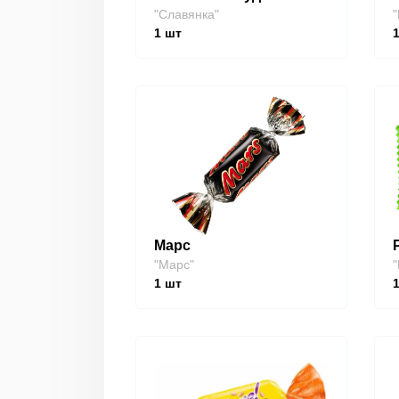
"Славянка"
"
1
шт
Марс
"Марс"
"
1
шт