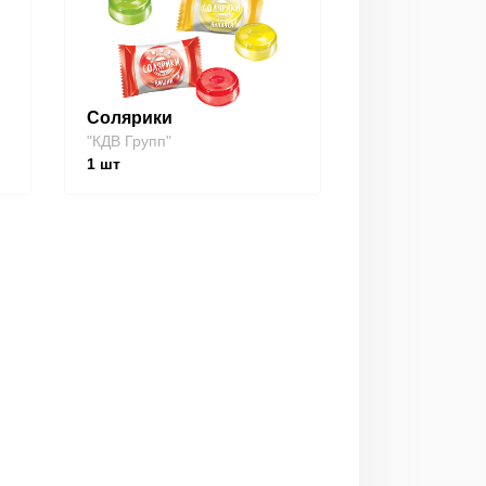
Солярики
"КДВ Групп"
1
шт