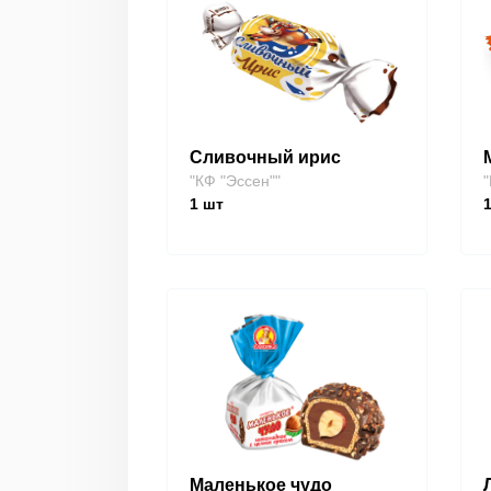
Сливочный ирис
"КФ "Эссен""
"
1
шт
Маленькое чудо