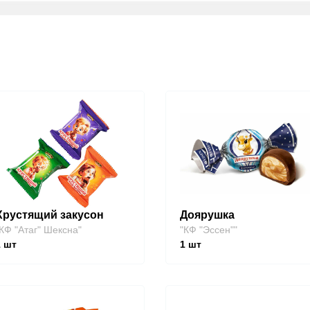
Хрустящий закусон
Доярушка
КФ "Атаг" Шексна"
"КФ "Эссен""
1
шт
1
шт