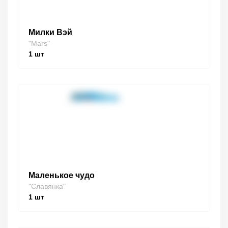
Милки Вэй
"Mars"
1
шт
Маленькое чудо
"Славянка"
1
шт