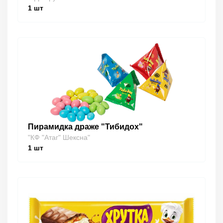
1
шт
Пирамидка драже "Тибидох"
"КФ "Атаг" Шексна"
1
шт