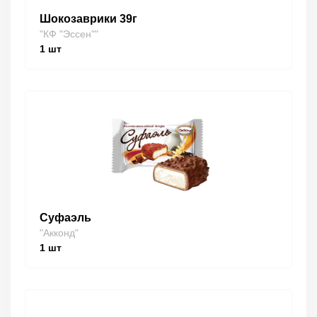
Шокозаврики 39г
"КФ "Эссен""
1
шт
Суфаэль
"Акконд"
1
шт