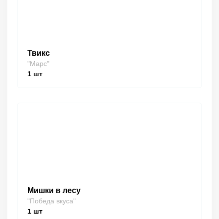
Твикс
"Марс"
1
шт
Мишки в лесу
"Победа вкуса"
1
шт