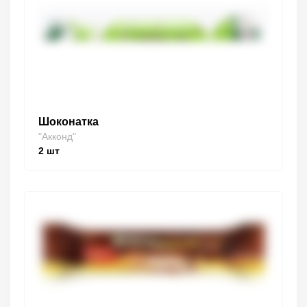
Шоконатка
"Акконд"
2
шт