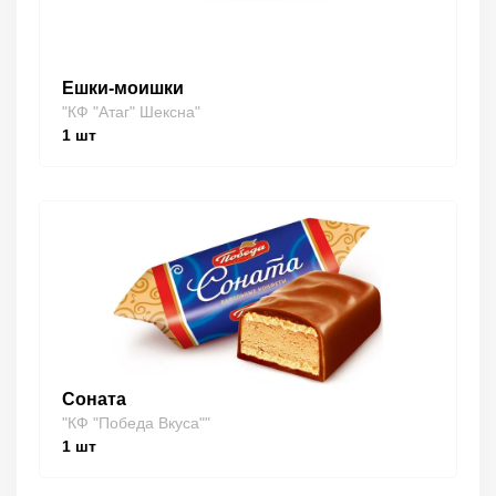
Ешки-моишки
"КФ "Атаг" Шексна"
1
шт
Соната
"КФ "Победа Вкуса""
1
шт