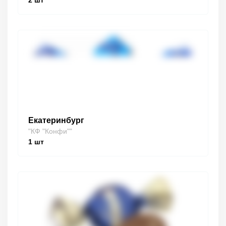
2
шт
Екатеринбург
"КФ "Конфи""
1
шт