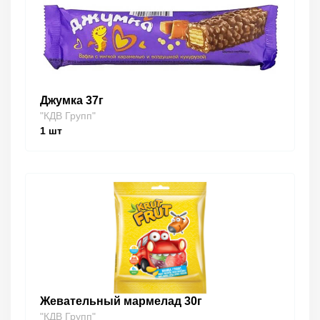
Джумка 37г
"КДВ Групп"
1
шт
Жевательный мармелад 30г
"КДВ Групп"