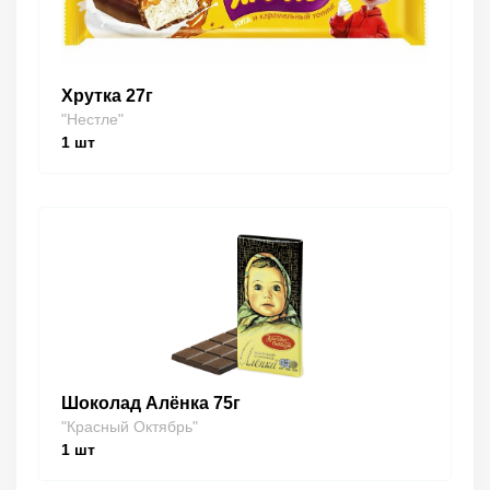
Хрутка 27г
"Нестле"
1
шт
Шоколад Алёнка 75г
"Красный Октябрь"
1
шт