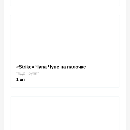
«Strike» Чупа Чупс на палочке
"КДВ Групп"
1
шт