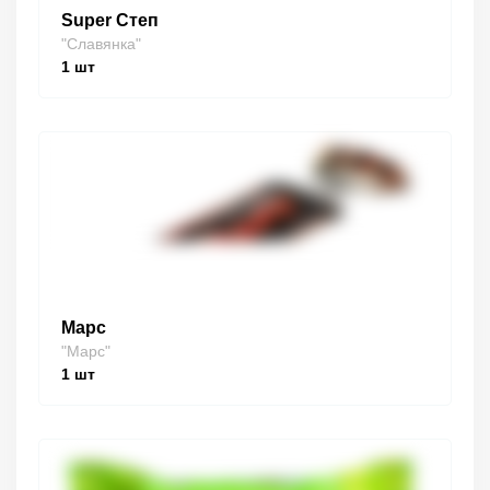
Super Степ
"Славянка"
1
шт
Марс
"Марс"
1
шт