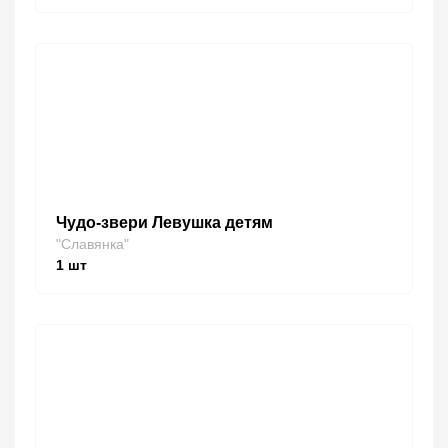
Чудо-звери Левушка детям
"Славянка"
1
шт