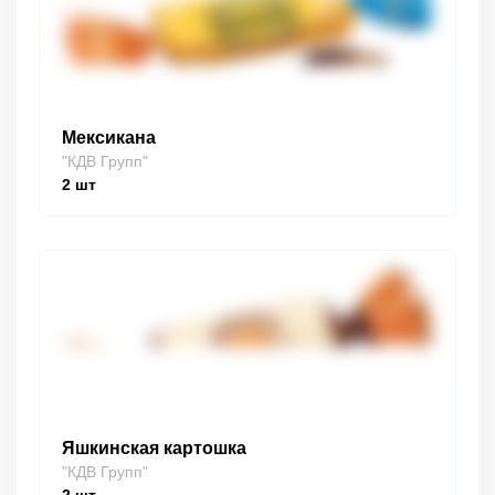
Мексикана
"КДВ Групп"
2
шт
Яшкинская картошка
"КДВ Групп"