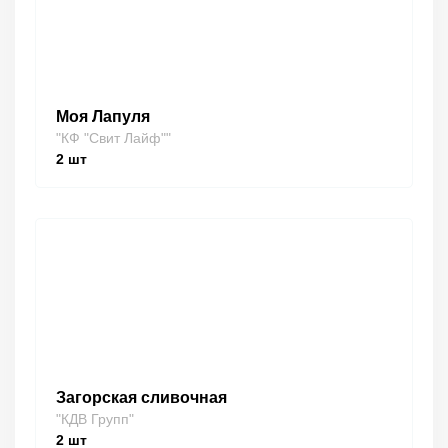
Моя Лапуля
"КФ "Свит Лайф""
2
шт
Загорская сливочная
"КДВ Групп"
2
шт