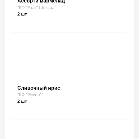
Ассорти мармелад
"КФ "Атаг" Шексна"
2
шт
Сливочный ирис
"КФ "Эссен""
2
шт