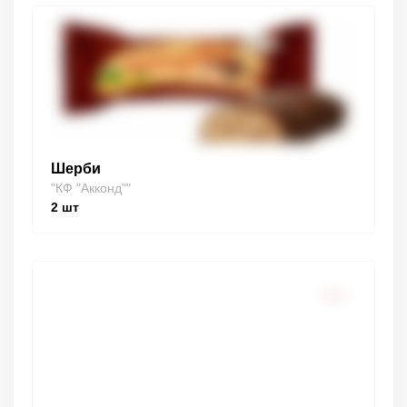
Шерби
"КФ "Акконд""
2
шт