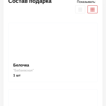
Состав подарка
Показывать:
Белочка
"Бабаевская"
1
шт