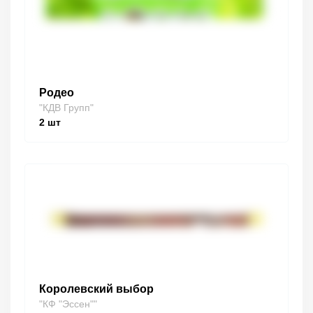
Родео
"КДВ Групп"
2
шт
Королевский выбор
"КФ "Эссен""