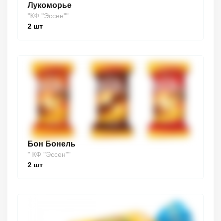
Лукоморье
"КФ "Эссен""
2
шт
Бон Бонель
" КФ "Эссен""
2
шт