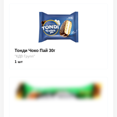
Тонди Чоко Пай 30г
"КДВ Групп"
1
шт