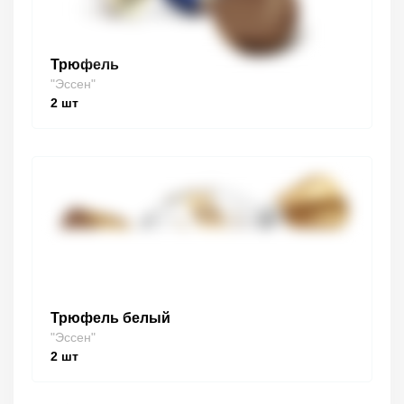
Трюфель
"Эссен"
2
шт
Трюфель белый
"Эссен"
2
шт