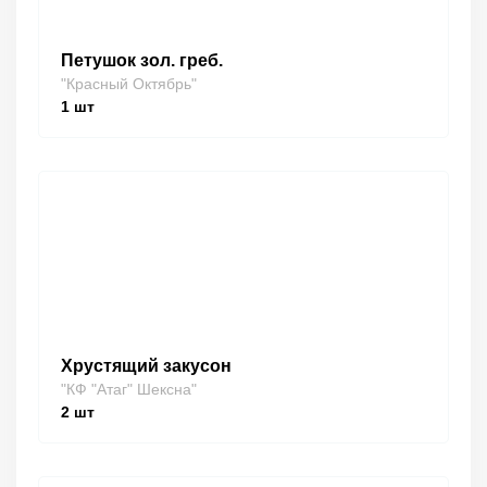
Петушок зол. греб.
"Красный Октябрь"
1
шт
Хрустящий закусон
"КФ "Атаг" Шексна"
2
шт