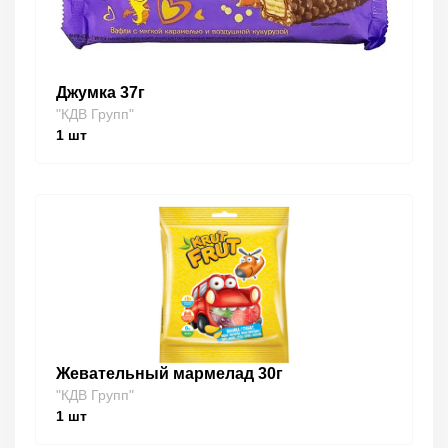
Джумка 37г
"КДВ Групп"
1
шт
Жевательный мармелад 30г
"КДВ Групп"
1
шт