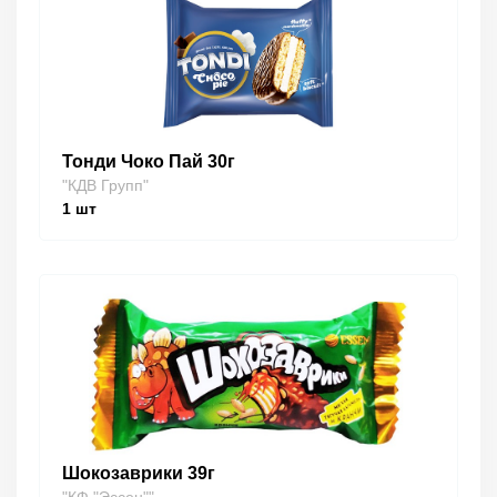
Тонди Чоко Пай 30г
"КДВ Групп"
1
шт
Шокозаврики 39г