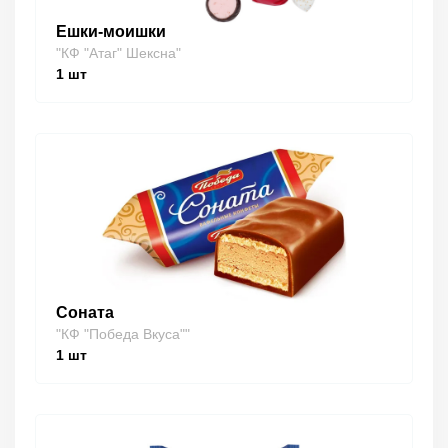
Ешки-моишки
"КФ "Атаг" Шексна"
1
шт
Соната
"КФ "Победа Вкуса""
1
шт