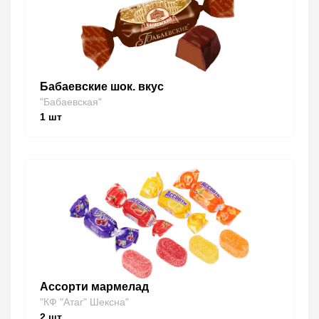
Бабаевские шок. вкус
"Бабаевская"
1
шт
Ассорти мармелад
"КФ "Атаг" Шексна"
2
шт