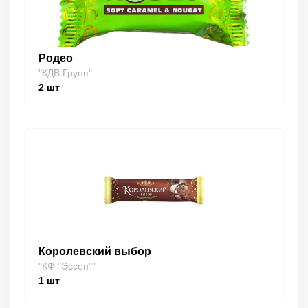
Родео
"КДВ Групп"
2
шт
Королевский выбор
"КФ "Эссен""
1
шт