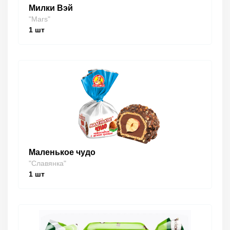
Милки Вэй
"Mars"
1
шт
Маленькое чудо
"Славянка"
1
шт