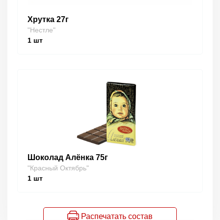
Хрутка 27г
"Нестле"
1
шт
Шоколад Алёнка 75г
"Красный Октябрь"
1
шт
Распечатать состав