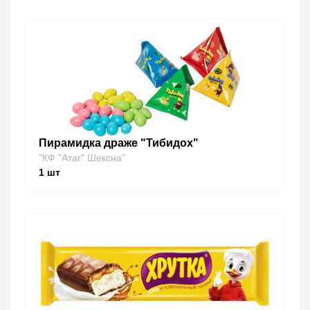
Пирамидка драже "Тибидох"
"КФ "Атаг" Шексна"
1
шт