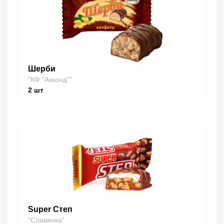
Шерби
"КФ "Акконд""
2
шт
Super Степ
"Славянка"