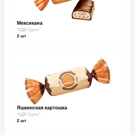
Мексикана
"КДВ Групп"
2
шт
Яшкинская картошка
"КДВ Групп"
2
шт