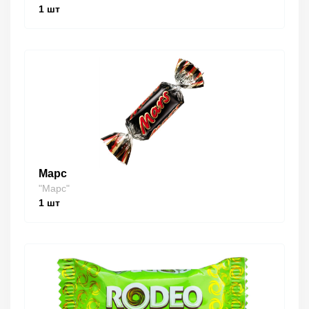
1
шт
Марс
"Марс"
1
шт