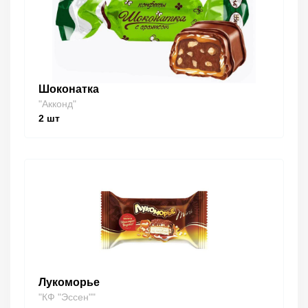
Шоконатка
"Акконд"
2
шт
Лукоморье
"КФ "Эссен""