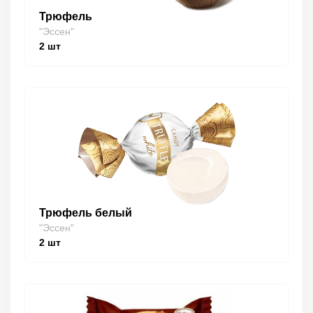
Трюфель
"Эссен"
2
шт
Трюфель белый
"Эссен"
2
шт