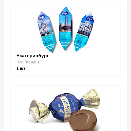
Екатеринбург
"КФ "Конфи""
1
шт