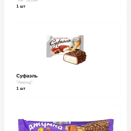
"КФ "Эссен""
1
шт
Суфаэль
"Акконд"
1
шт