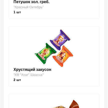
Петушок зол. греб.
"Красный Октябрь"
1
шт
Хрустящий закусон
"КФ "Атаг" Шексна"
2
шт