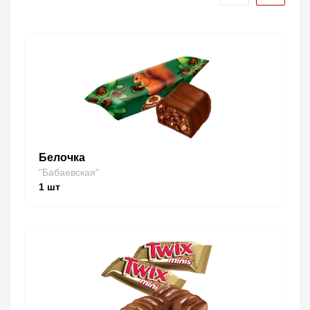
Белочка
"Бабаевская"
1
шт