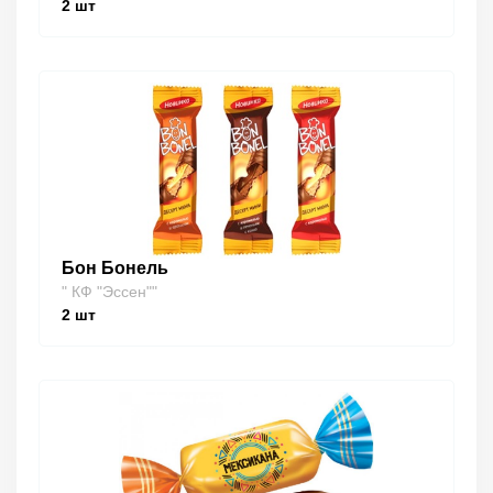
2
шт
Бон Бонель
" КФ "Эссен""
2
шт