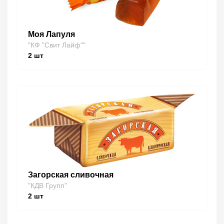
Моя Лапуля
"КФ "Свит Лайф""
2
шт
Загорская сливочная
"КДВ Групп"
2
шт