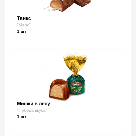
Твикс
"Марс"
1
шт
Мишки в лесу
"Победа вкуса"
1
шт