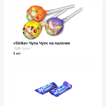
«Strike» Чупа Чупс на палочке
"КДВ Групп"
1
шт