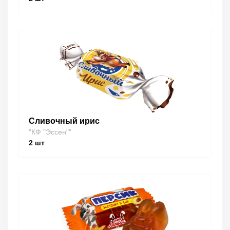
Сливочный ирис
"КФ "Эссен""
2
шт