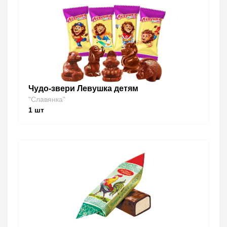
Чудо-звери Левушка детям
"Славянка"
1
шт