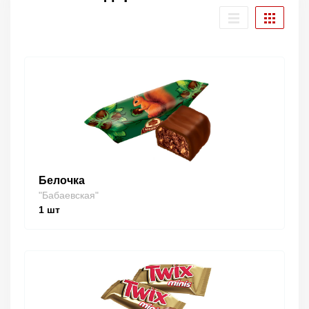
Белочка
"Бабаевская"
1
шт