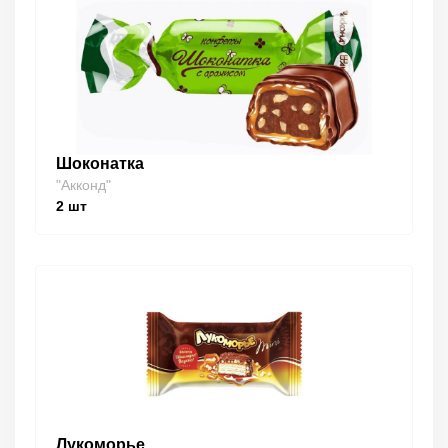
Шоконатка
"Акконд"
2
шт
Лукоморье