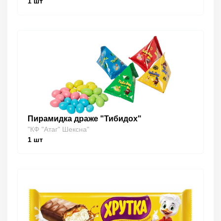
1
шт
Пирамидка драже "Тибидох"
"КФ "Атаг" Шексна"
1
шт