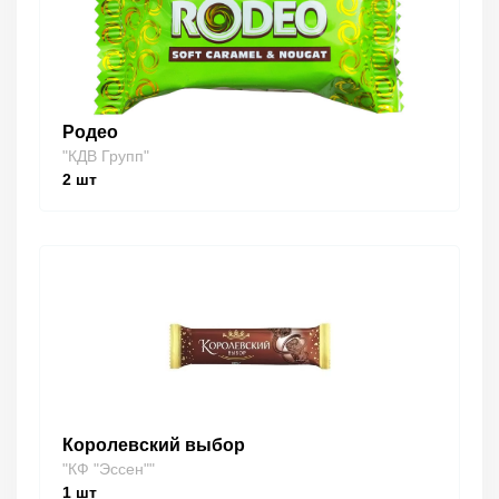
Родео
"КДВ Групп"
2
шт
Королевский выбор
"КФ "Эссен""
1
шт