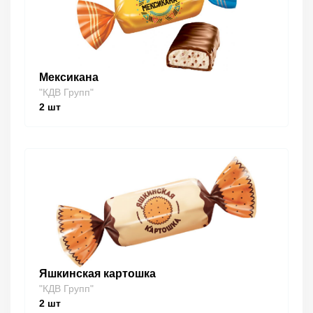
Мексикана
"КДВ Групп"
2
шт
Яшкинская картошка
"КДВ Групп"
2
шт