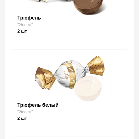
Трюфель
"Эссен"
2
шт
Трюфель белый
"Эссен"
2
шт