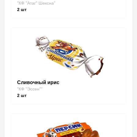
"КФ "Атаг" Шексна"
2
шт
Сливочный ирис
"КФ "Эссен""
2
шт