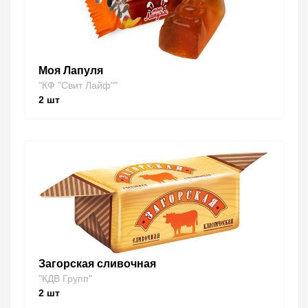
Моя Лапуля
"КФ "Свит Лайф""
2
шт
Загорская сливочная
"КДВ Групп"
2
шт