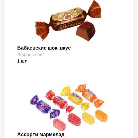
Бабаевские шок. вкус
"Бабаевская"
1
шт
Ассорти мармелад