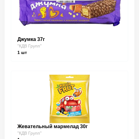
Джумка 37г
"КДВ Групп"
1
шт
Жевательный мармелад 30г
"КДВ Групп"