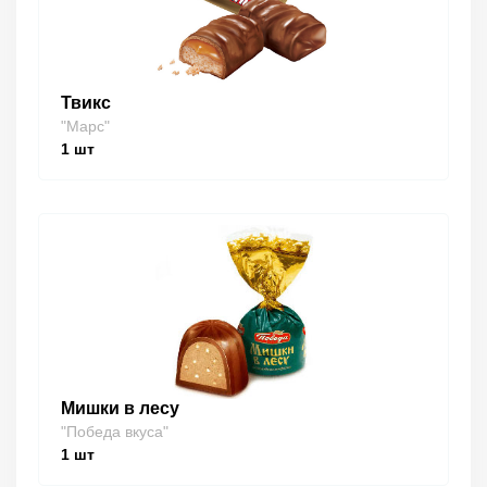
Твикс
"Марс"
1
шт
Мишки в лесу
"Победа вкуса"
1
шт