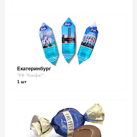
Екатеринбург
"КФ "Конфи""
1
шт