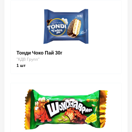
Тонди Чоко Пай 30г
"КДВ Групп"
1
шт