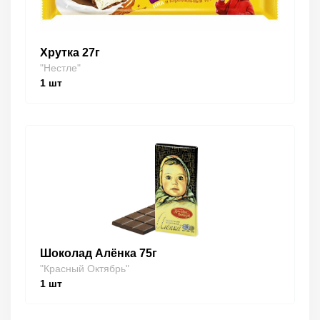
Хрутка 27г
"Нестле"
1
шт
Шоколад Алёнка 75г
"Красный Октябрь"
1
шт