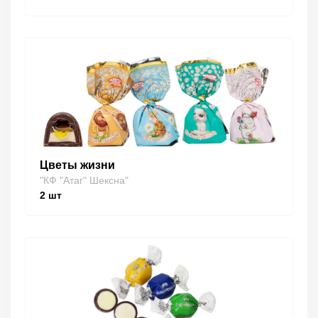
Цветы жизни
"КФ "Атаг" Шексна"
2
шт