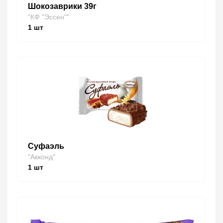
Шокозаврики 39г
"КФ "Эссен""
1
шт
Суфаэль
"Акконд"
1
шт