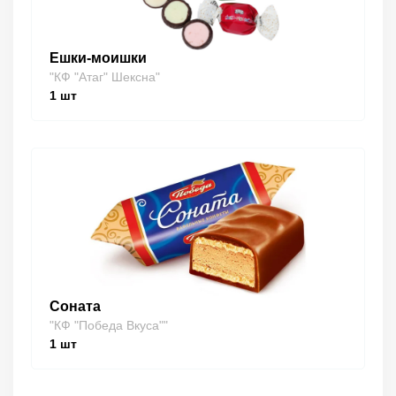
Ешки-моишки
"КФ "Атаг" Шексна"
1
шт
Соната
"КФ "Победа Вкуса""
1
шт