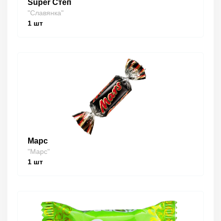
Super Степ
"Славянка"
1
шт
Марс
"Марс"
1
шт