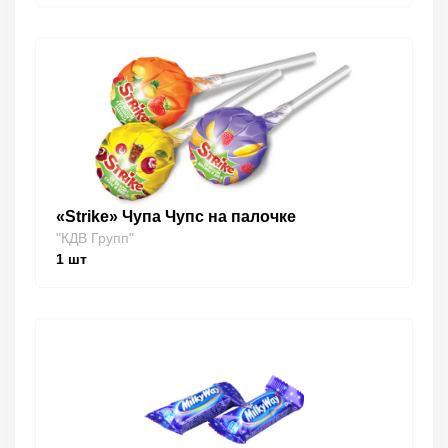
«Strike» Чупа Чупс на палочке
"КДВ Групп"
1
шт