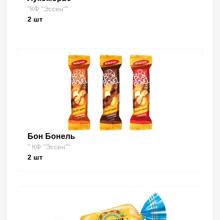
"КФ "Эссен""
2
шт
Бон Бонель
" КФ "Эссен""
2
шт