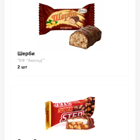
Шерби
"КФ "Акконд""
2
шт