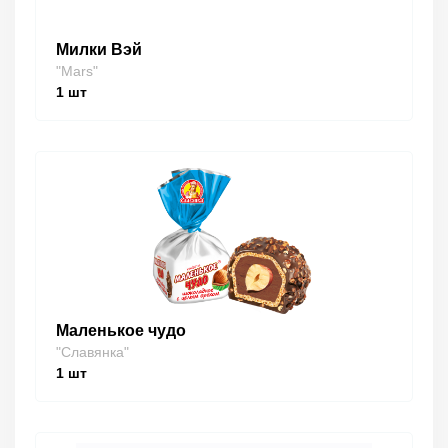
Милки Вэй
"Mars"
1
шт
Маленькое чудо
"Славянка"
1
шт