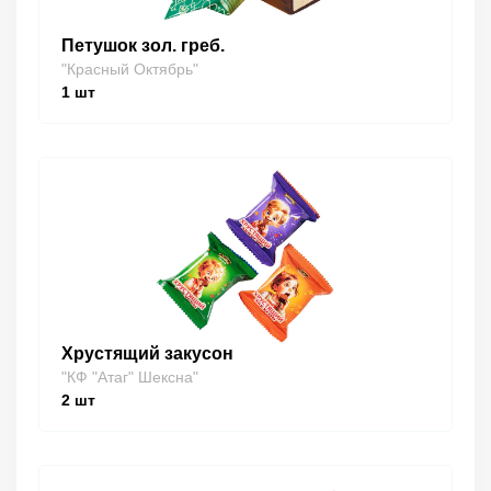
Петушок зол. греб.
"Красный Октябрь"
1
шт
Хрустящий закусон
"КФ "Атаг" Шексна"
2
шт