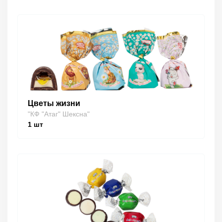
Цветы жизни
"КФ "Атаг" Шексна"
1
шт