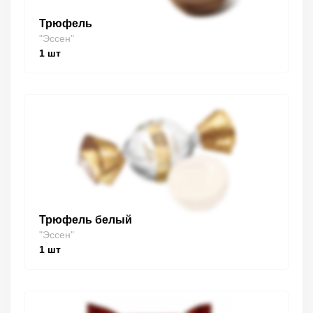
Трюфель
"Эссен"
1
шт
Трюфель белый
"Эссен"
1
шт