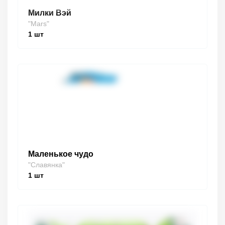
Милки Вэй
"Mars"
1
шт
Маленькое чудо
"Славянка"
1
шт