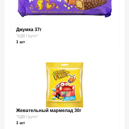
Джумка 37г
"КДВ Групп"
1
шт
Жевательный мармелад 30г
"КДВ Групп"
1
шт