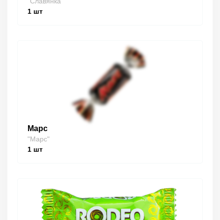
"Славянка"
1
шт
Марс
"Марс"
1
шт