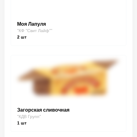
Моя Лапуля
"КФ "Свит Лайф""
2
шт
Загорская сливочная
"КДВ Групп"
1
шт