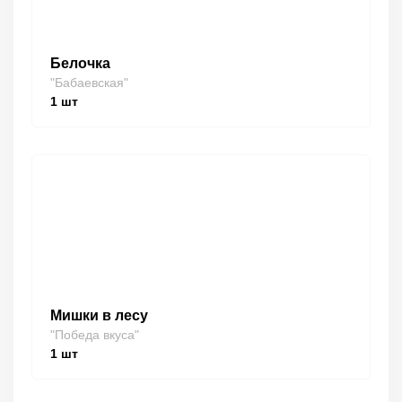
Белочка
"Бабаевская"
1
шт
Мишки в лесу
"Победа вкуса"
1
шт