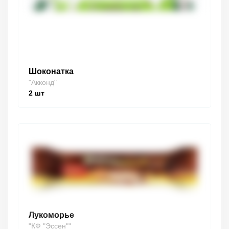
Шоконатка
"Акконд"
2
шт
Лукоморье
"КФ "Эссен""