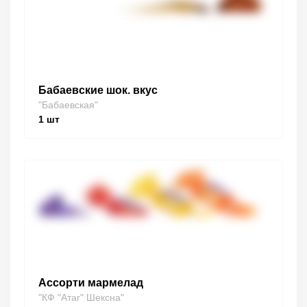
Бабаевские шок. вкус
"Бабаевская"
1
шт
Ассорти мармелад
"КФ "Атаг" Шексна"