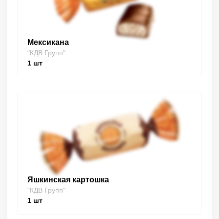
Мексикана
"КДВ Групп"
1
шт
Яшкинская картошка
"КДВ Групп"
1
шт