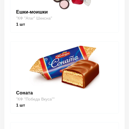
Ешки-моишки
"КФ "Атаг" Шексна"
1
шт
Соната
"КФ "Победа Вкуса""
1
шт