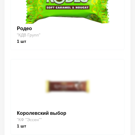
Родео
"КДВ Групп"
1
шт
Королевский выбор
"КФ "Эссен""
1
шт