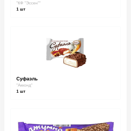
"КФ "Эссен""
1
шт
Суфаэль
"Акконд"
1
шт