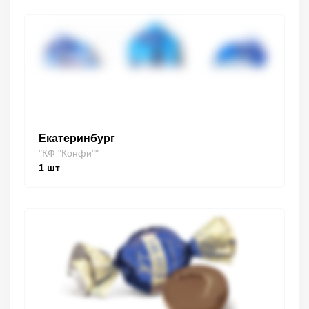
Екатеринбург
"КФ "Конфи""
1
шт