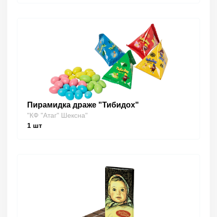
Пирамидка драже "Тибидох"
"КФ "Атаг" Шексна"
1
шт