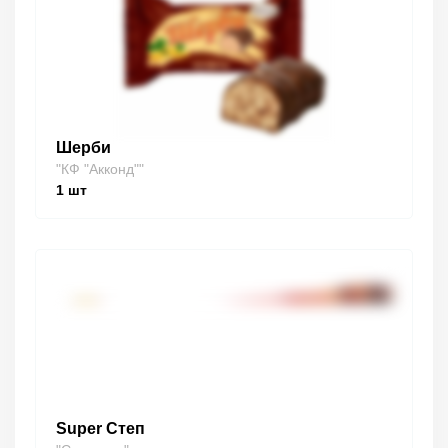
Шерби
"КФ "Акконд""
1
шт
Super Степ