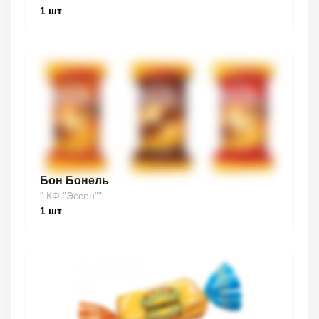
1
шт
Бон Бонель
" КФ "Эссен""
1
шт