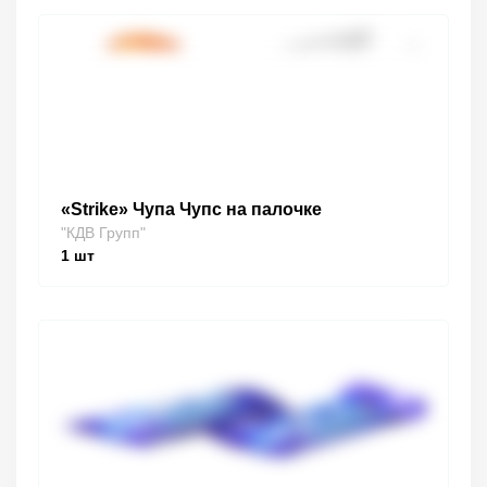
«Strike» Чупа Чупс на палочке
"КДВ Групп"
1
шт