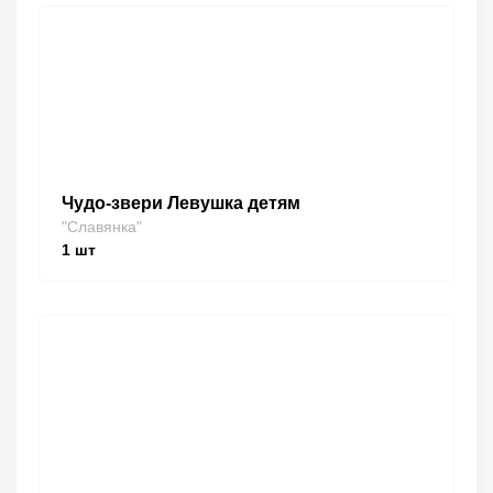
Чудо-звери Левушка детям
"Славянка"
1
шт