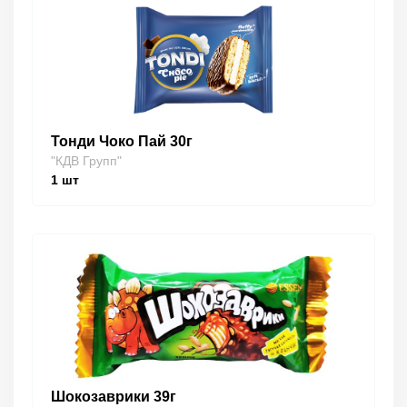
Тонди Чоко Пай 30г
"КДВ Групп"
1
шт
Шокозаврики 39г