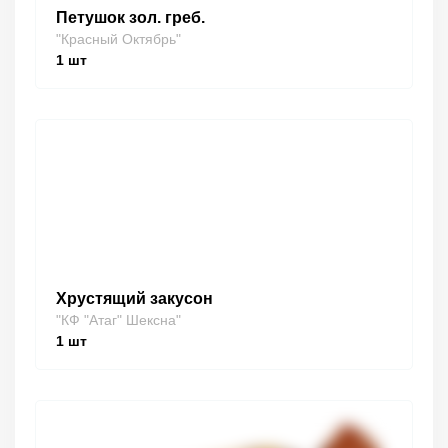
Петушок зол. греб.
"Красный Октябрь"
1
шт
Хрустящий закусон
"КФ "Атаг" Шексна"
1
шт