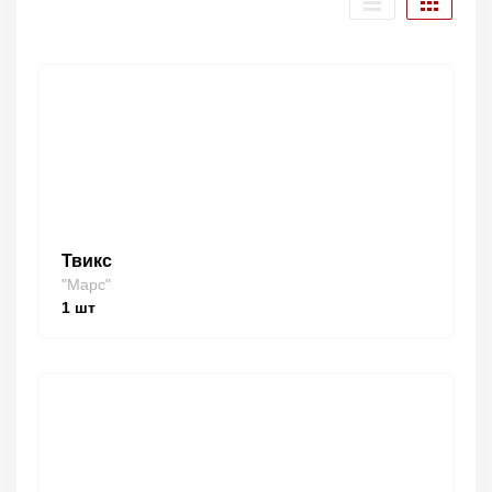
Твикс
"Марс"
1
шт