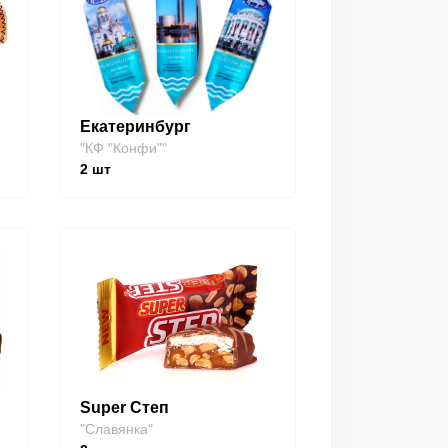
Екатеринбург
"КФ "Конфи""
2
шт
Super Степ
"Славянка"