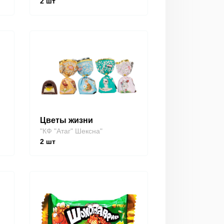
2
шт
Цветы жизни
"КФ "Атаг" Шексна"
2
шт