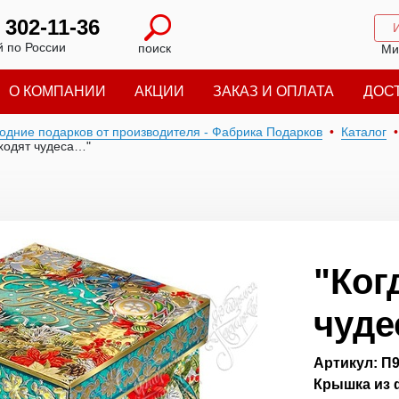
) 302-11-36
 по России
поиск
Ми
О КОМПАНИИ
АКЦИИ
ЗАКАЗ И ОПЛАТА
ДОС
годние подарков от производителя - Фабрика Подарков
Каталог
иходят чудеса…"
"Ког
чуд
Артикул: П
Крышка из 