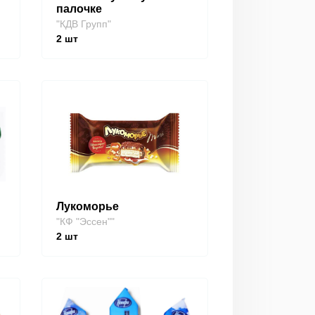
палочке
"КДВ Групп"
2
шт
Лукоморье
"КФ "Эссен""
2
шт