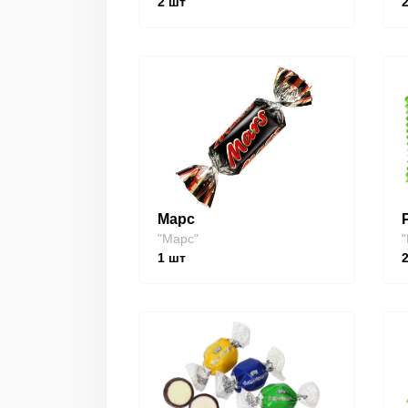
2
шт
Марс
"Марс"
"
1
шт