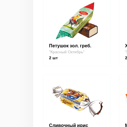
Петушок зол. греб.
"Красный Октябрь"
"
2
шт
Сливочный ирис