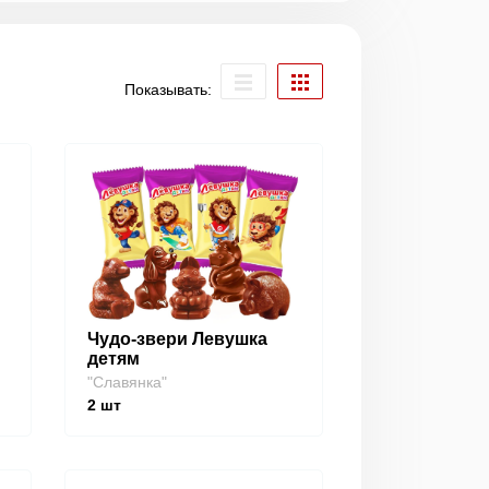
Показывать:
Чудо-звери Левушка
детям
"Славянка"
2
шт