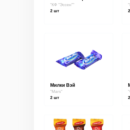
"КФ "Эссен""
"
2
шт
Милки Вэй
"Mars"
"
2
шт