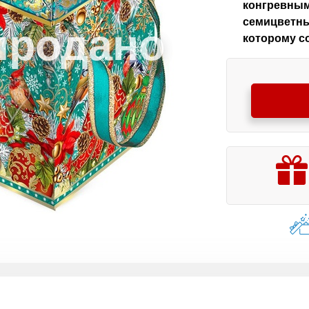
конгревным
семицветны
которому с