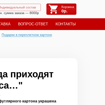
Корзина
Индивидуальный состав
0
р.
н. сумма заказа — 8000р
ТАВКА
ВОПРОС-ОТВЕТ
КОНТАКТЫ
Подарки в переплетном картоне
да приходят
еса…"
9
футлярного картона украшена