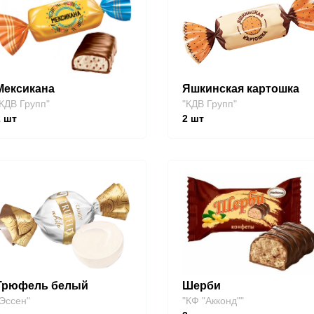
Мексикана
Яшкинская картошка
КДВ Групп"
"КДВ Групп"
2
шт
2
шт
Трюфель белый
Шерби
Эссен"
"КФ "Акконд""