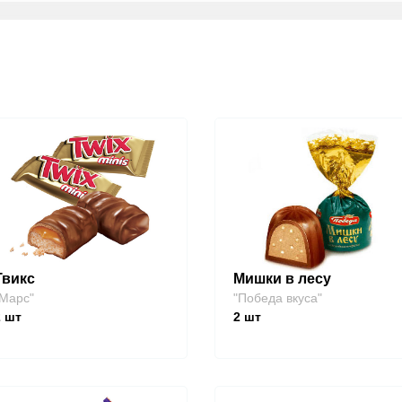
Твикс
Мишки в лесу
Марс"
"Победа вкуса"
2
шт
2
шт