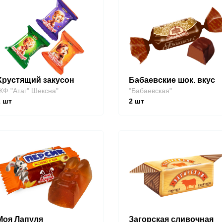
Хрустящий закусон
Бабаевские шок. вкус
КФ "Атаг" Шексна"
"Бабаевская"
2
шт
2
шт
Моя Лапуля
Загорская сливочная