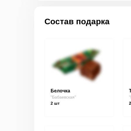
Состав подарка
Белочка
"Бабаевская"
"
2
шт