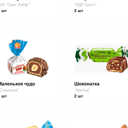
КФ "Свит Лайф""
"КДВ Групп"
2
шт
2
шт
Маленькое чудо
Шоконатка
Славянка"
"Акконд"
2
шт
2
шт