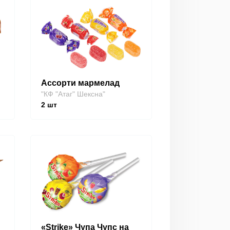
Ассорти мармелад
"КФ "Атаг" Шексна"
2
шт
«Strike» Чупа Чупс на