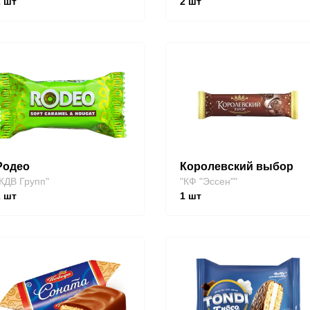
2
шт
2
шт
Родео
Королевский выбор
КДВ Групп"
"КФ "Эссен""
2
шт
1
шт