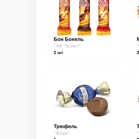
Бон Бонель
" КФ "Эссен""
"
2
шт
Трюфель
"Эссен"
"