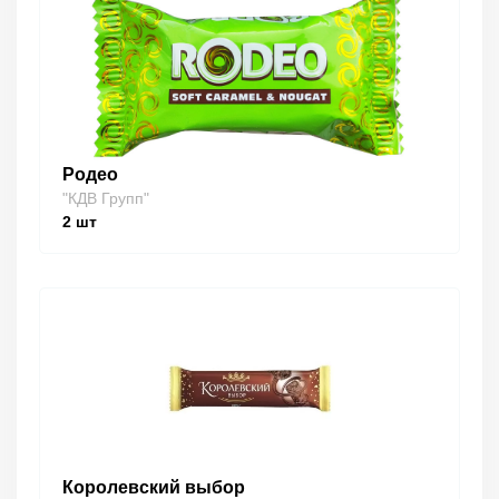
Родео
"КДВ Групп"
2
шт
Королевский выбор