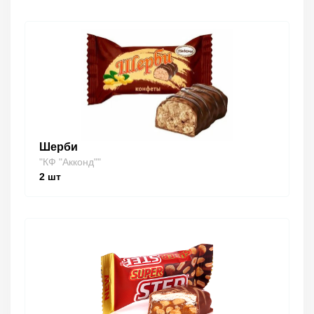
Шерби
"КФ "Акконд""
2
шт