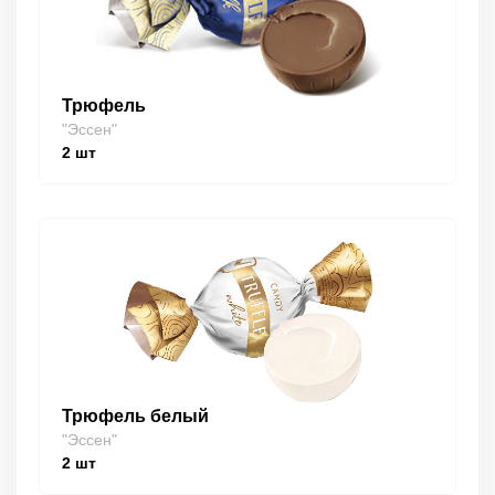
Трюфель
"Эссен"
2
шт
Трюфель белый
"Эссен"
2
шт