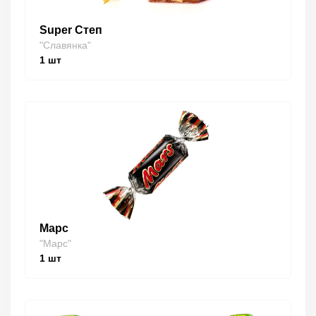
Super Степ
"Славянка"
1
шт
Марс
"Марс"
1
шт