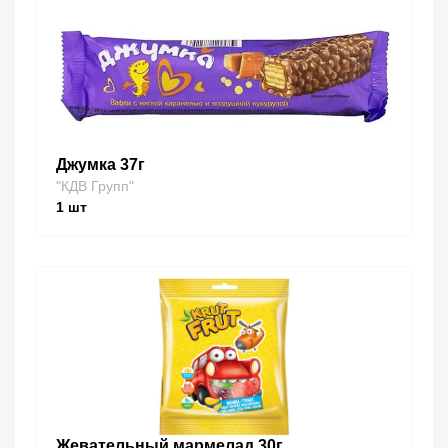
Джумка 37г
"КДВ Групп"
1
шт
Жевательный мармелад 30г