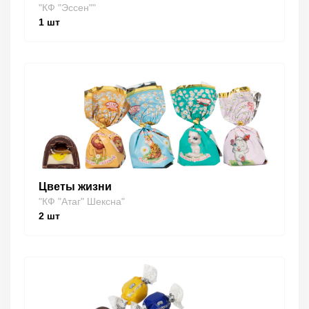
"КФ "Эссен""
1
шт
Цветы жизни
"КФ "Атаг" Шексна"
2
шт