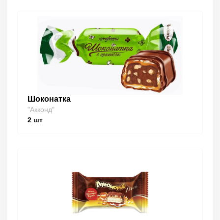
Шоконатка
"Акконд"
2
шт