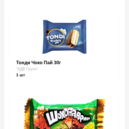
Тонди Чоко Пай 30г
"КДВ Групп"
1
шт