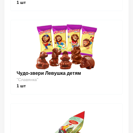
1
шт
Чудо-звери Левушка детям
"Славянка"
1
шт