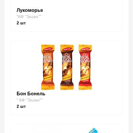
Лукоморье
"КФ "Эссен""
2
шт
Бон Бонель
" КФ "Эссен""
2
шт