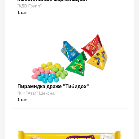
"КДВ Групп"
1
шт
Пирамидка драже "Тибидох"
"КФ "Атаг" Шексна"
1
шт