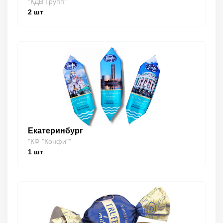
"КДВ Групп"
2
шт
Екатеринбург
"КФ "Конфи""
1
шт