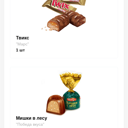
Твикс
"Марс"
1
шт
Мишки в лесу
"Победа вкуса"