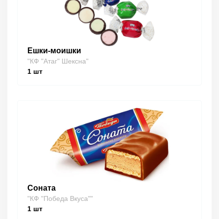
Ешки-моишки
"КФ "Атаг" Шексна"
1
шт
Соната
"КФ "Победа Вкуса""
1
шт