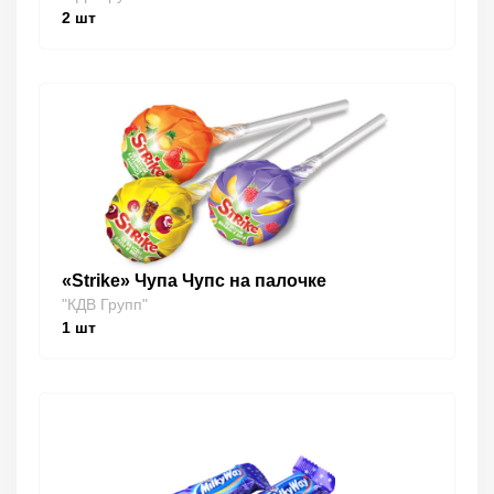
2
шт
«Strike» Чупа Чупс на палочке
"КДВ Групп"
1
шт