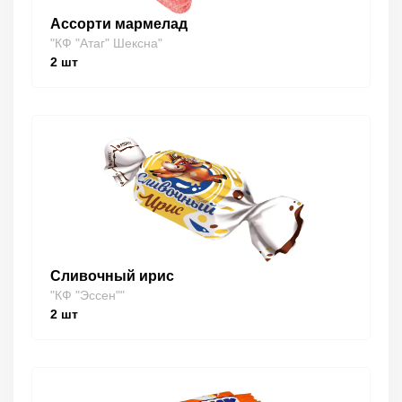
Ассорти мармелад
"КФ "Атаг" Шексна"
2
шт
Сливочный ирис
"КФ "Эссен""
2
шт