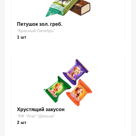
Петушок зол. греб.
"Красный Октябрь"
1
шт
Хрустящий закусон
"КФ "Атаг" Шексна"
2
шт