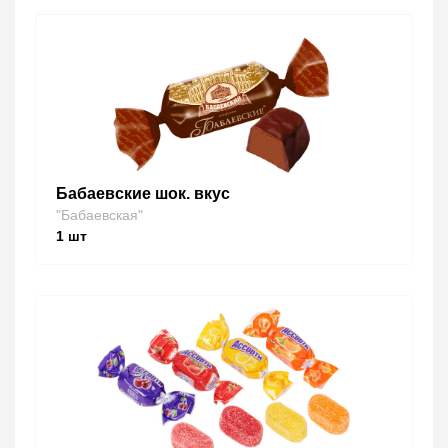
Бабаевские шок. вкус
"Бабаевская"
1
шт