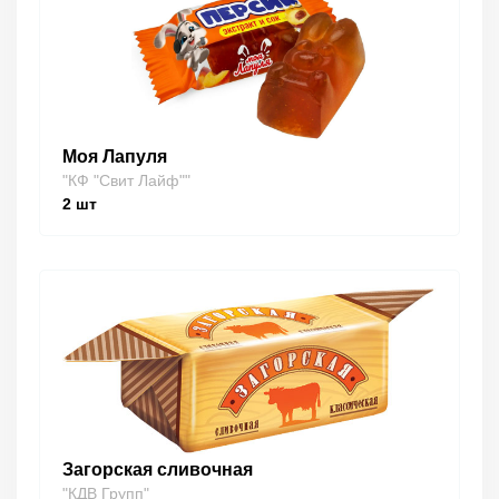
Моя Лапуля
"КФ "Свит Лайф""
2
шт
Загорская сливочная
"КДВ Групп"