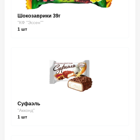
Шокозаврики 39г
"КФ "Эссен""
1
шт
Суфаэль
"Акконд"
1
шт