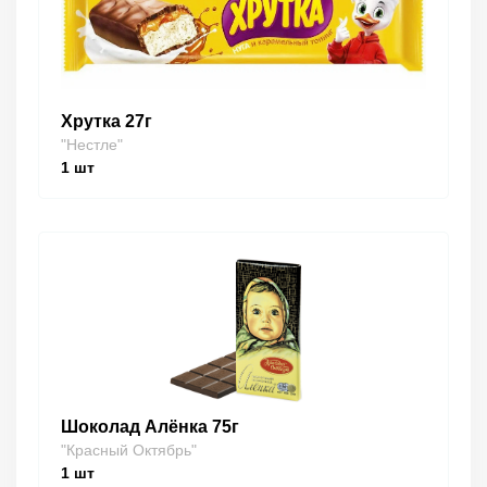
Хрутка 27г
"Нестле"
1
шт
Шоколад Алёнка 75г
"Красный Октябрь"
1
шт