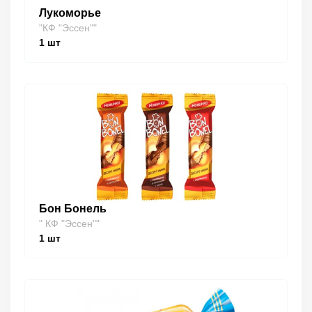
Лукоморье
"КФ "Эссен""
1
шт
Бон Бонель
" КФ "Эссен""
1
шт