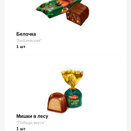
Белочка
"Бабаевская"
1
шт
Мишки в лесу
"Победа вкуса"
1
шт