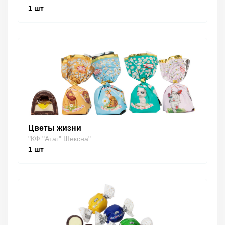
1
шт
Цветы жизни
"КФ "Атаг" Шексна"
1
шт