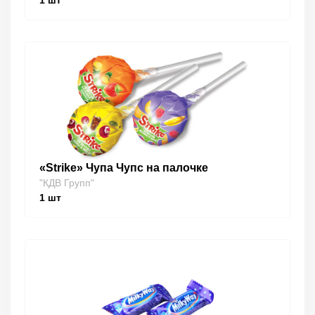
1
шт
«Strike» Чупа Чупс на палочке
"КДВ Групп"
1
шт