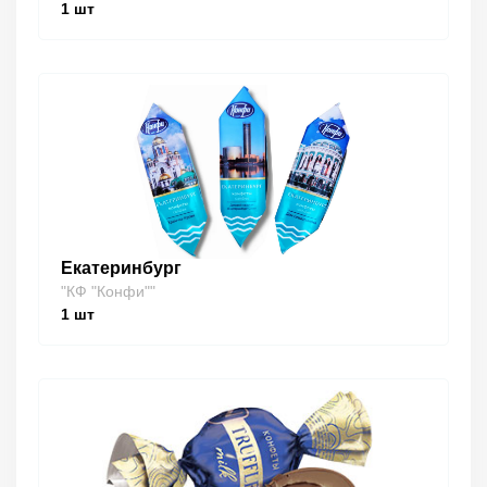
1
шт
Екатеринбург
"КФ "Конфи""
1
шт