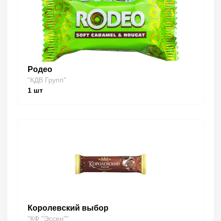
Родео
"КДВ Групп"
1
шт
Королевский выбор
"КФ "Эссен""