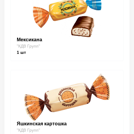
Мексикана
"КДВ Групп"
1
шт
Яшкинская картошка
"КДВ Групп"