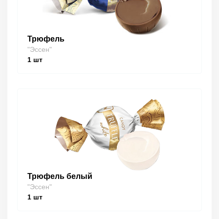
Трюфель
"Эссен"
1
шт
Трюфель белый
"Эссен"
1
шт