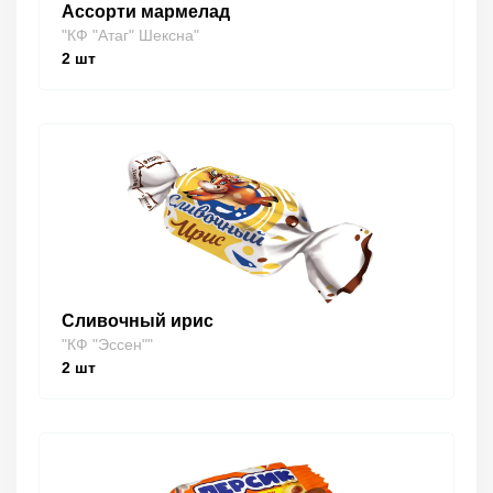
Ассорти мармелад
"КФ "Атаг" Шексна"
2
шт
Сливочный ирис
"КФ "Эссен""
2
шт