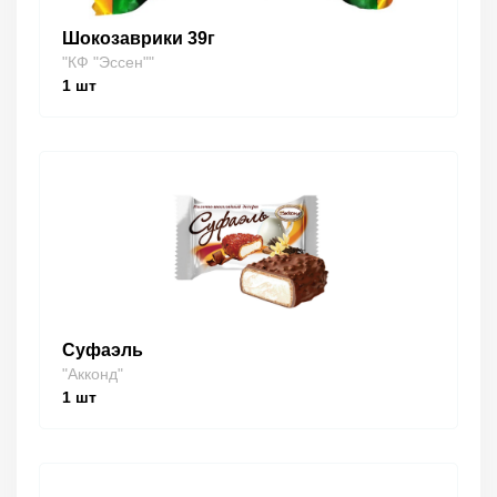
Шокозаврики 39г
"КФ "Эссен""
1
шт
Суфаэль
"Акконд"
1
шт