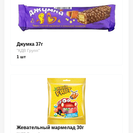
Джумка 37г
"КДВ Групп"
1
шт
Жевательный мармелад 30г