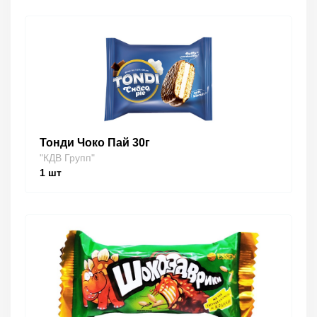
Тонди Чоко Пай 30г
"КДВ Групп"
1
шт