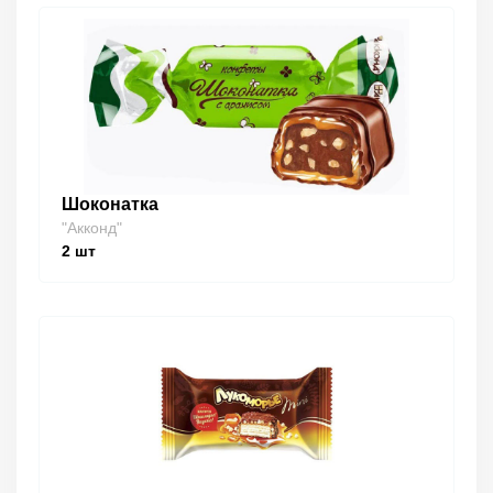
Шоконатка
"Акконд"
2
шт