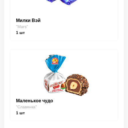
Милки Вэй
"Mars"
1
шт
Маленькое чудо
"Славянка"
1
шт