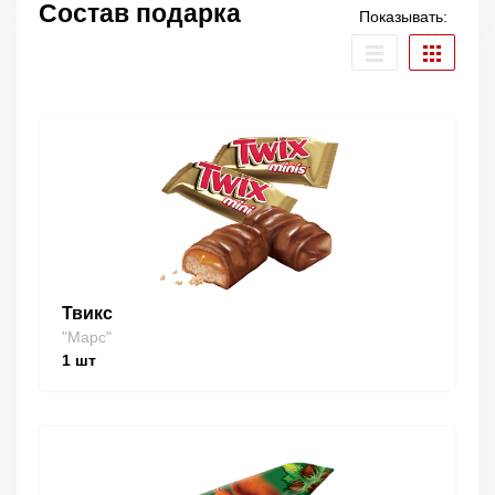
Состав подарка
Показывать:
Твикс
"Марс"
1
шт