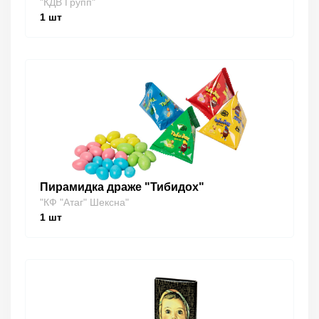
"КДВ Групп"
1
шт
Пирамидка драже "Тибидох"
"КФ "Атаг" Шексна"
1
шт