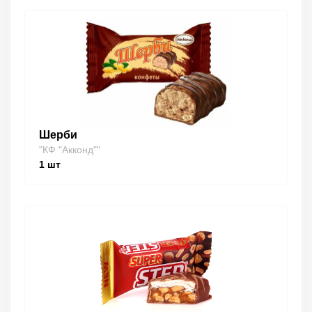
Шерби
"КФ "Акконд""
1
шт