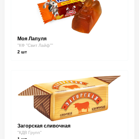
Моя Лапуля
"КФ "Свит Лайф""
2
шт
Загорская сливочная
"КДВ Групп"