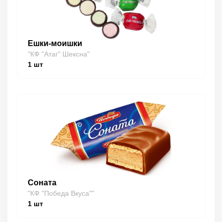
Ешки-моишки
"КФ "Атаг" Шексна"
1
шт
Соната
"КФ "Победа Вкуса""
1
шт