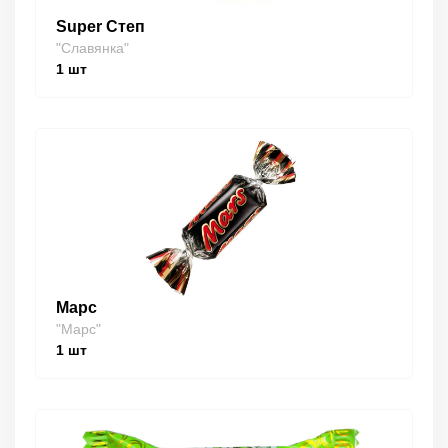
Super Степ
"Славянка"
1
шт
Марс
"Марс"
1
шт