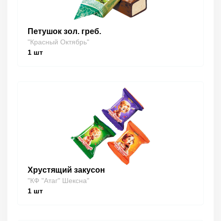
Петушок зол. греб.
"Красный Октябрь"
1
шт
Хрустящий закусон
"КФ "Атаг" Шексна"
1
шт