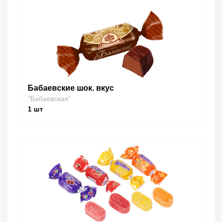
Бабаевские шок. вкус
"Бабаевская"
1
шт