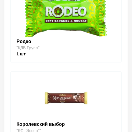
Родео
"КДВ Групп"
1
шт
Королевский выбор
"КФ "Эссен""