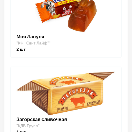
Моя Лапуля
"КФ "Свит Лайф""
2
шт
Загорская сливочная
"КДВ Групп"