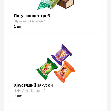
Петушок зол. греб.
"Красный Октябрь"
1
шт
Хрустящий закусон
"КФ "Атаг" Шексна"
1
шт