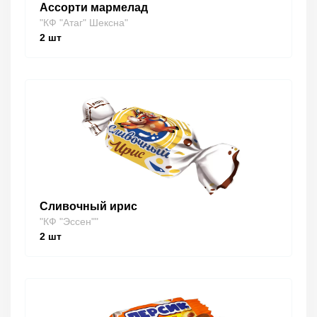
Ассорти мармелад
"КФ "Атаг" Шексна"
2
шт
Сливочный ирис
"КФ "Эссен""
2
шт