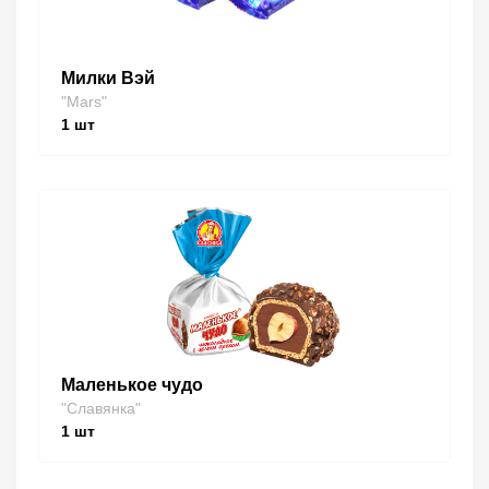
Милки Вэй
"Mars"
1
шт
Маленькое чудо
"Славянка"
1
шт