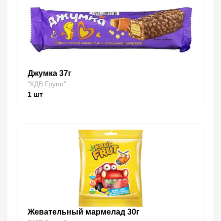
Джумка 37г
"КДВ Групп"
1
шт
Жевательный мармелад 30г