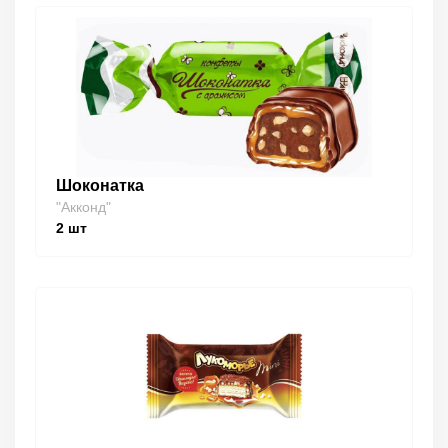
Шоконатка
"Акконд"
2
шт