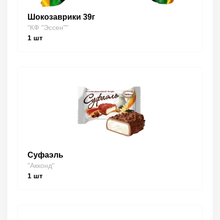
Шокозаврики 39г
"КФ "Эссен""
1
шт
Суфаэль
"Акконд"
1
шт