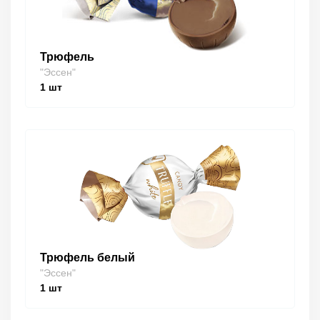
Трюфель
"Эссен"
1
шт
Трюфель белый
"Эссен"
1
шт