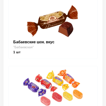
Бабаевские шок. вкус
"Бабаевская"
1
шт