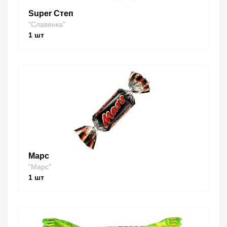
Super Степ
"Славянка"
1
шт
Марс
"Марс"
1
шт