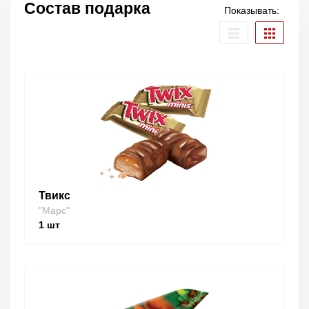
Состав подарка
Показывать:
Твикс
"Марс"
1
шт