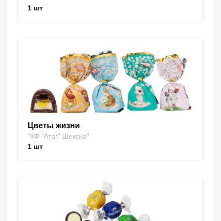
1
шт
Цветы жизни
"КФ "Атаг" Шексна"
1
шт