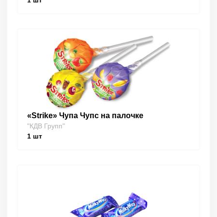
1
шт
«Strike» Чупа Чупс на палочке
"КДВ Групп"
1
шт