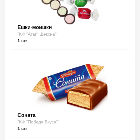
Ешки-моишки
"КФ "Атаг" Шексна"
1
шт
Соната
"КФ "Победа Вкуса""
1
шт