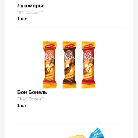
Лукоморье
"КФ "Эссен""
1
шт
Бон Бонель
" КФ "Эссен""
1
шт