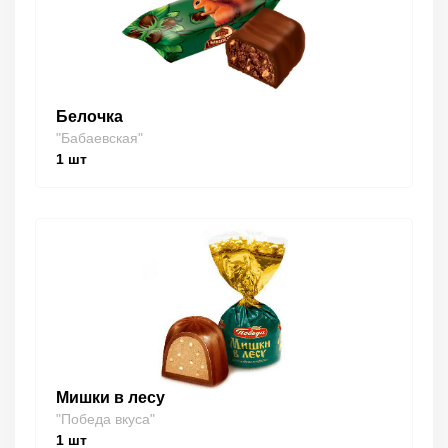
Белочка
"Бабаевская"
1
шт
Мишки в лесу
"Победа вкуса"
1
шт