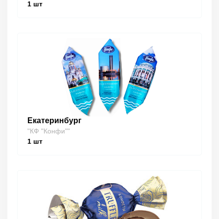
1
шт
Екатеринбург
"КФ "Конфи""
1
шт