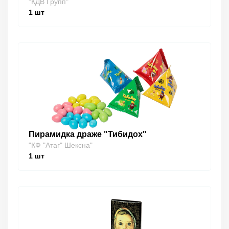
"КДВ Групп"
1
шт
Пирамидка драже "Тибидох"
"КФ "Атаг" Шексна"
1
шт