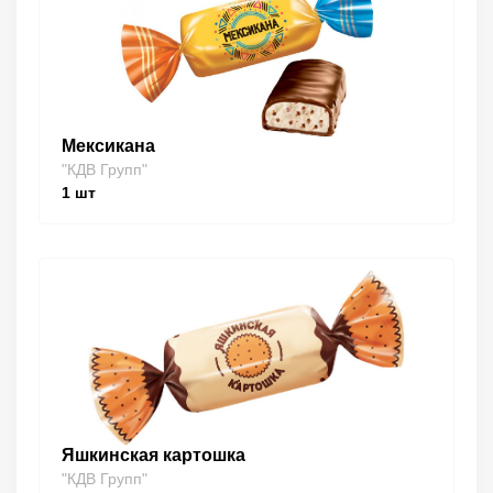
Мексикана
"КДВ Групп"
1
шт
Яшкинская картошка
"КДВ Групп"