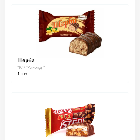
Шерби
"КФ "Акконд""
1
шт