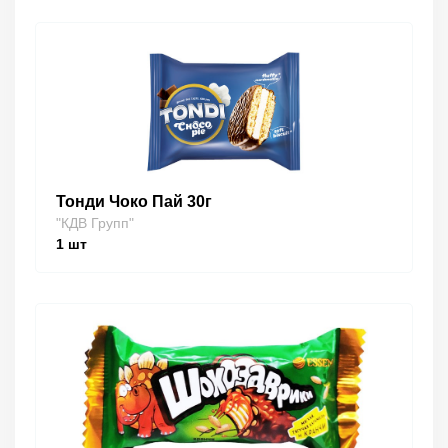
Тонди Чоко Пай 30г
"КДВ Групп"
1
шт