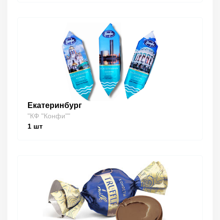
Екатеринбург
"КФ "Конфи""
1
шт