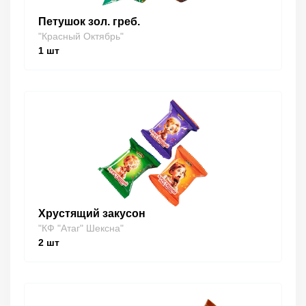
Петушок зол. греб.
"Красный Октябрь"
1
шт
Хрустящий закусон
"КФ "Атаг" Шексна"
2
шт