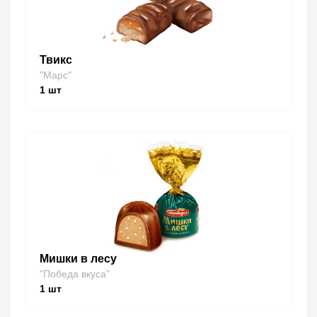
Твикс
"Марс"
1
шт
Мишки в лесу
"Победа вкуса"
1
шт