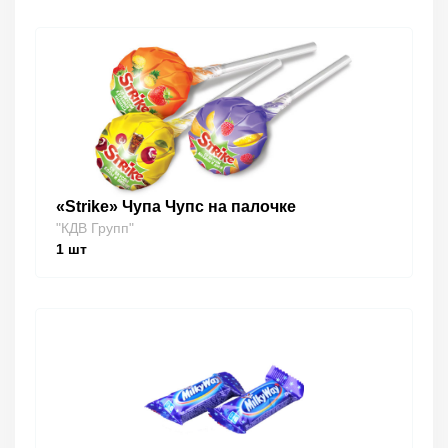
«Strike» Чупа Чупс на палочке
"КДВ Групп"
1
шт