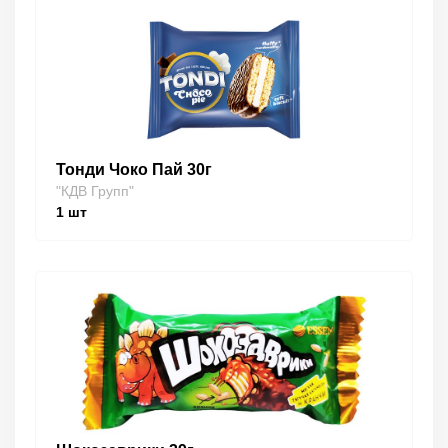
Тонди Чоко Пай 30г
"КДВ Групп"
1
шт