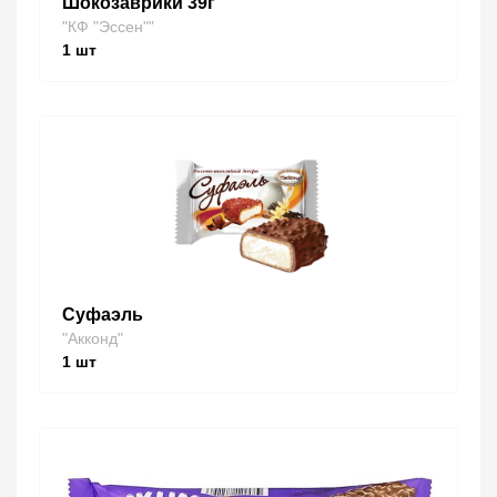
Шокозаврики 39г
"КФ "Эссен""
1
шт
Суфаэль
"Акконд"
1
шт