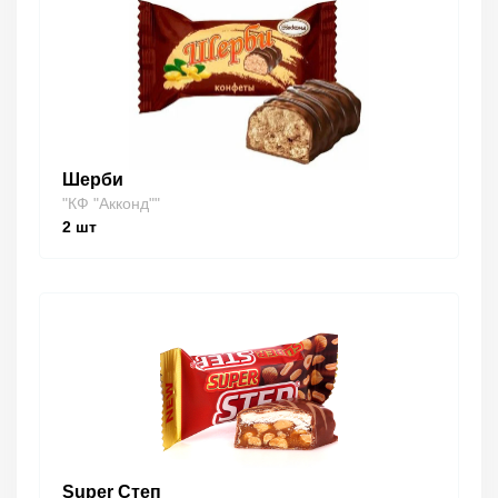
Шерби
"КФ "Акконд""
2
шт
Super Степ