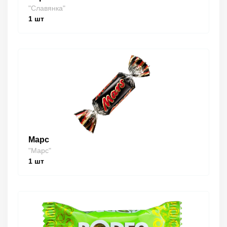
"Славянка"
1
шт
Марс
"Марс"
1
шт