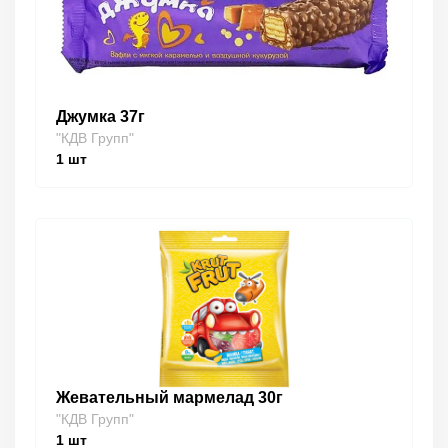
Джумка 37г
"КДВ Групп"
1
шт
Жевательный мармелад 30г
"КДВ Групп"
1
шт