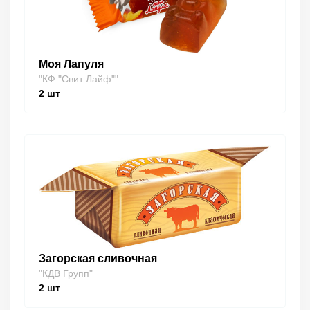
Моя Лапуля
"КФ "Свит Лайф""
2
шт
Загорская сливочная
"КДВ Групп"
2
шт