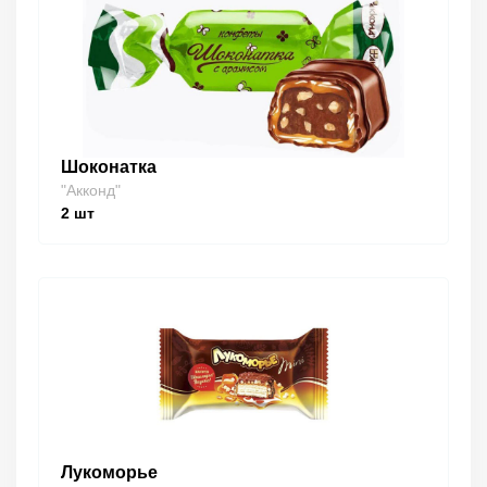
Шоконатка
"Акконд"
2
шт
Лукоморье