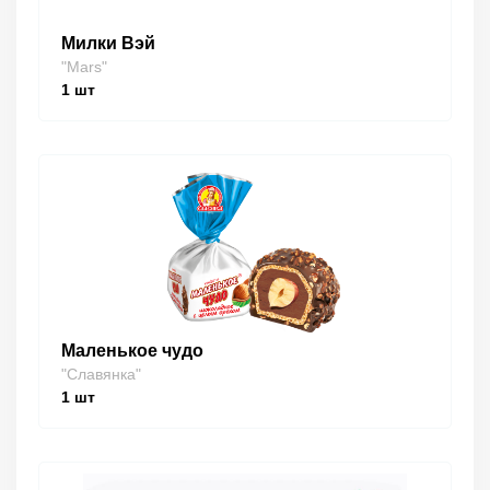
Милки Вэй
"Mars"
1
шт
Маленькое чудо
"Славянка"
1
шт