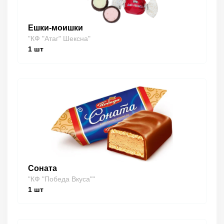
Ешки-моишки
"КФ "Атаг" Шексна"
1
шт
Соната
"КФ "Победа Вкуса""
1
шт