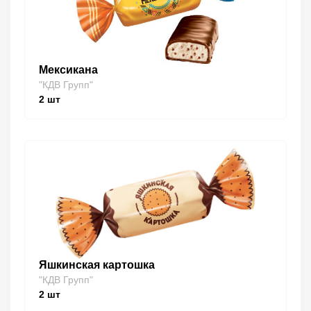
Мексикана
"КДВ Групп"
2
шт
Яшкинская картошка
"КДВ Групп"
2
шт