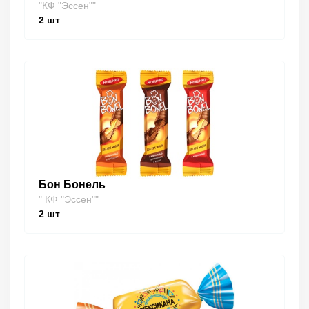
"КФ "Эссен""
2
шт
Бон Бонель
" КФ "Эссен""
2
шт