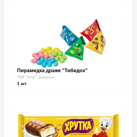
Пирамидка драже "Тибидох"
"КФ "Атаг" Шексна"
1
шт