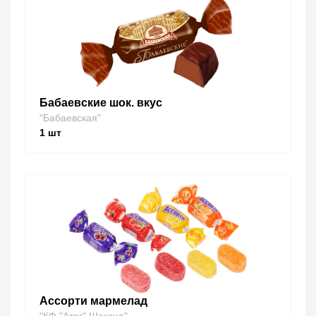
Бабаевские шок. вкус
"Бабаевская"
1
шт
Ассорти мармелад