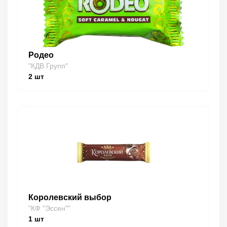
Родео
"КДВ Групп"
2
шт
Королевский выбор
"КФ "Эссен""
1
шт