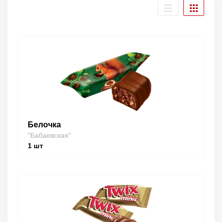
Белочка
"Бабаевская"
1
шт