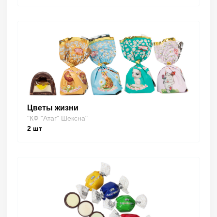
Цветы жизни
"КФ "Атаг" Шексна"
2
шт