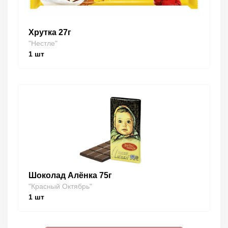
Хрутка 27г
"Нестле"
1
шт
Шоколад Алёнка 75г
"Красный Октябрь"
1
шт