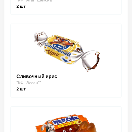
"КФ "Атаг" Шексна"
2
шт
Сливочный ирис
"КФ "Эссен""
2
шт