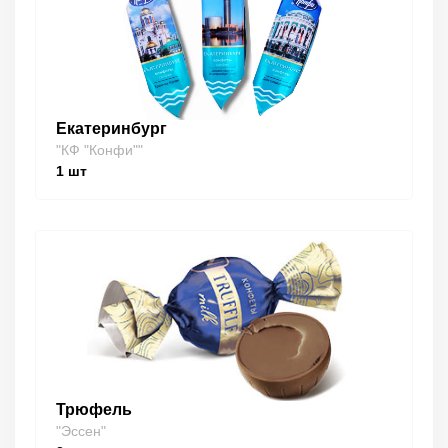
Екатеринбург
"КФ "Конфи""
1
шт
Трюфель
"Эссен"