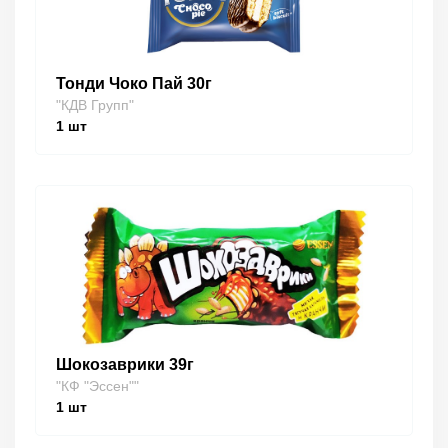
Тонди Чоко Пай 30г
"КДВ Групп"
1
шт
Шокозаврики 39г
"КФ "Эссен""
1
шт