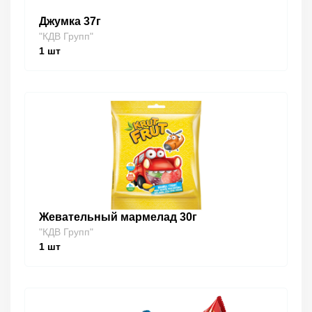
Джумка 37г
"КДВ Групп"
1
шт
Жевательный мармелад 30г
"КДВ Групп"
1
шт