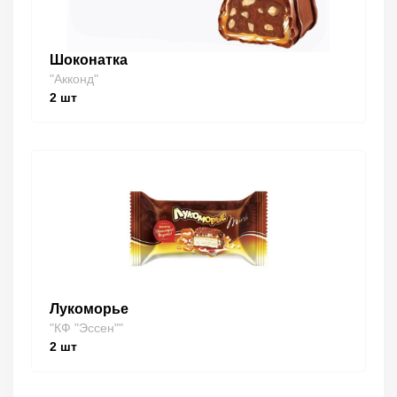
Шоконатка
"Акконд"
2
шт
Лукоморье
"КФ "Эссен""
2
шт