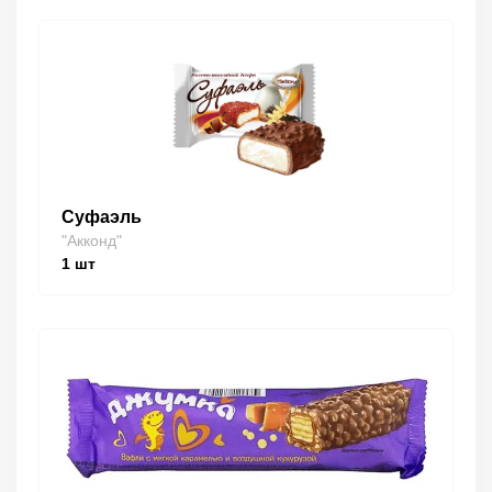
Суфаэль
"Акконд"
1
шт