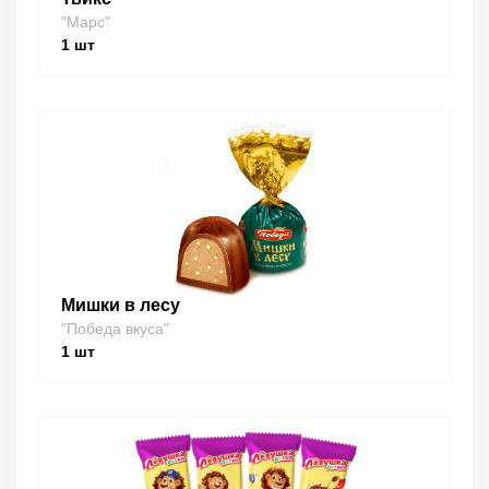
"Марс"
1
шт
Мишки в лесу
"Победа вкуса"
1
шт