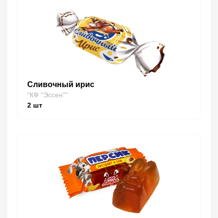
Сливочный ирис
"КФ "Эссен""
2
шт