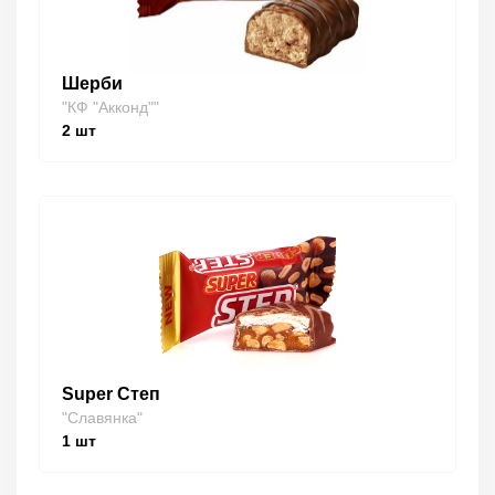
Шерби
"КФ "Акконд""
2
шт
Super Степ
"Славянка"
1
шт