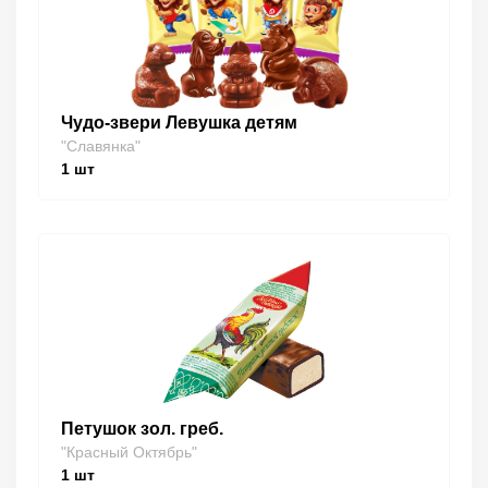
Чудо-звери Левушка детям
"Славянка"
1
шт
Петушок зол. греб.
"Красный Октябрь"
1
шт