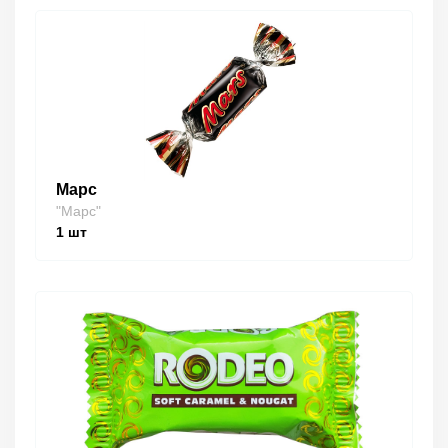
Марс
"Марс"
1
шт