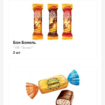
Бон Бонель
" КФ "Эссен""
2
шт