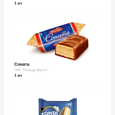
1
шт
Соната
"КФ "Победа Вкуса""
1
шт