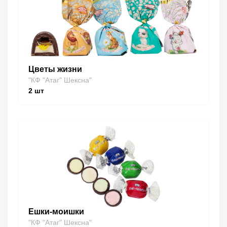
Цветы жизни
"КФ "Атаг" Шексна"
2
шт
Ешки-моишки
"КФ "Атаг" Шексна"