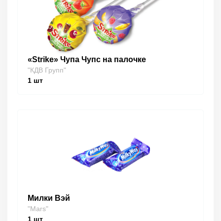
«Strike» Чупа Чупс на палочке
"КДВ Групп"
1
шт
Милки Вэй
"Mars"
1
шт