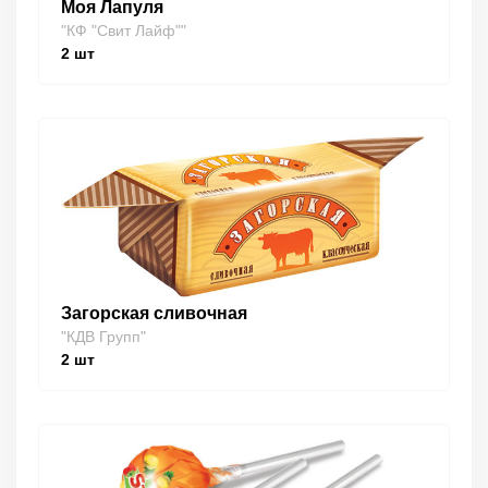
Моя Лапуля
"КФ "Свит Лайф""
2
шт
Загорская сливочная
"КДВ Групп"
2
шт