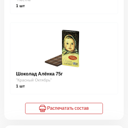
1
шт
Шоколад Алёнка 75г
"Красный Октябрь"
1
шт
Распечатать состав