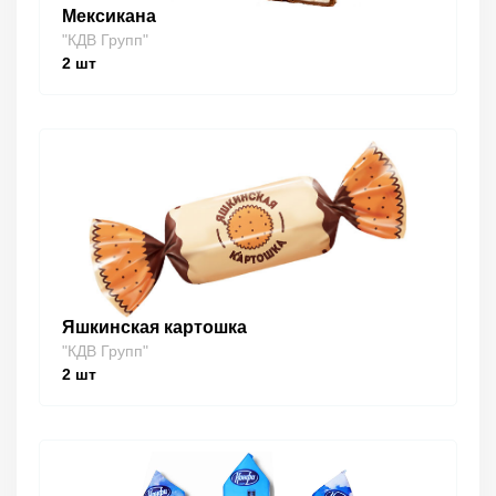
Мексикана
"КДВ Групп"
2
шт
Яшкинская картошка
"КДВ Групп"
2
шт