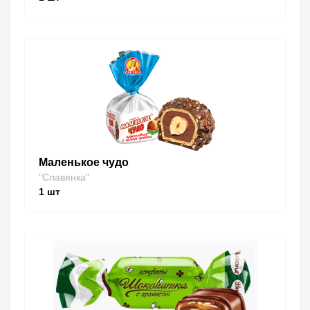
Маленькое чудо
"Славянка"
1
шт