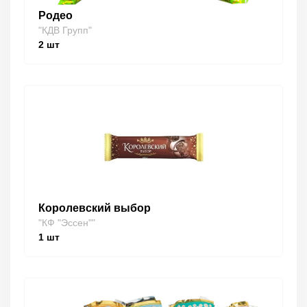
Родео
"КДВ Групп"
2
шт
Королевский выбор
"КФ "Эссен""
1
шт