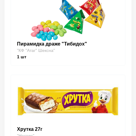
Пирамидка драже "Тибидох"
"КФ "Атаг" Шексна"
1
шт
Хрутка 27г
"Нестле"