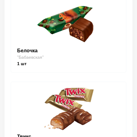
Белочка
"Бабаевская"
1
шт
Твикс