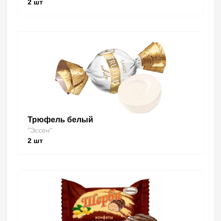
2
шт
Трюфель белый
"Эссен"
2
шт