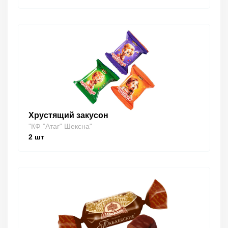
Хрустящий закусон
"КФ "Атаг" Шексна"
2
шт