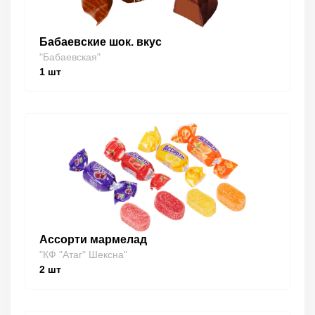
Бабаевские шок. вкус
"Бабаевская"
1
шт
Ассорти мармелад
"КФ "Атаг" Шексна"
2
шт