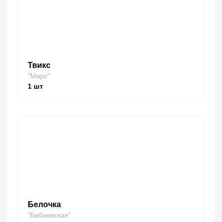
Твикс
"Марс"
1
шт
Белочка
"Бабаевская"