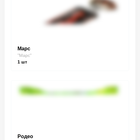
Марс
"Марс"
1
шт
Родео