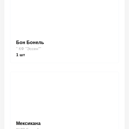
Бон Бонель
" КФ "Эссен""
1
шт
Мексикана