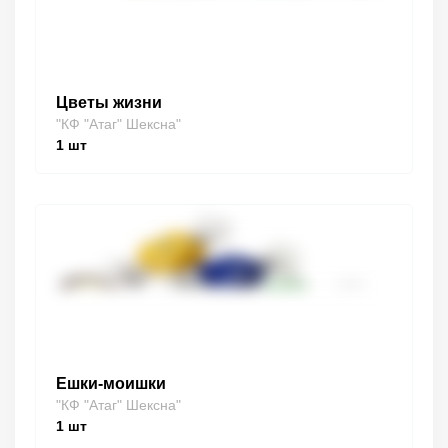
Цветы жизни
"КФ "Атаг" Шексна"
1
шт
Ешки-моишки
"КФ "Атаг" Шексна"
1
шт