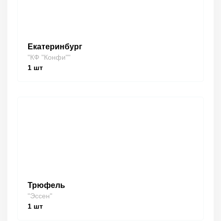
Екатеринбург
"КФ "Конфи""
1
шт
Трюфель
"Эссен"
1
шт