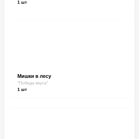
1
шт
Мишки в лесу
"Победа вкуса"
1
шт