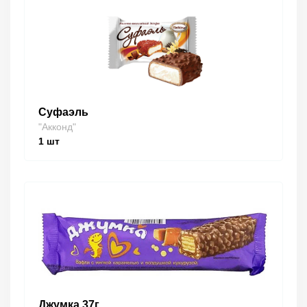
Суфаэль
"Акконд"
1
шт
Джумка 37г