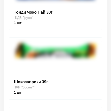
Тонди Чоко Пай 30г
"КДВ Групп"
1
шт
Шокозаврики 39г
"КФ "Эссен""
1
шт