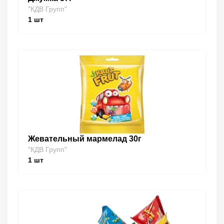
"КДВ Групп"
1
шт
Жевательный мармелад 30г
"КДВ Групп"
1
шт