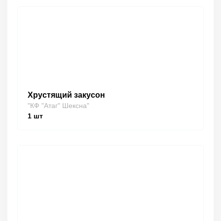
Хрустящий закусон
"КФ "Атаг" Шексна"
1
шт