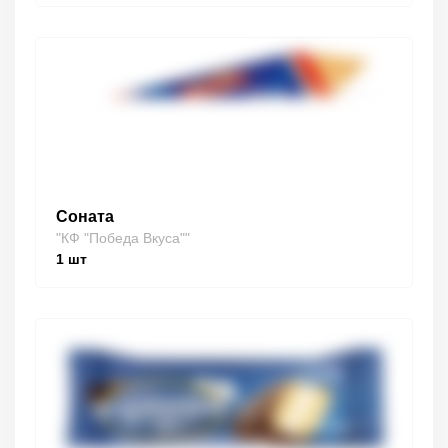
Соната
"КФ "Победа Вкуса""
1
шт