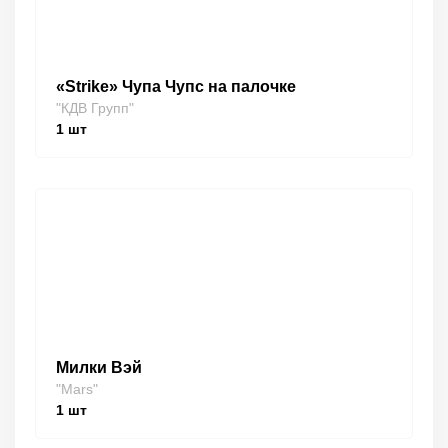
«Strike» Чупа Чупс на палочке
"КДВ Групп"
1
шт
Милки Вэй
"Mars"
1
шт