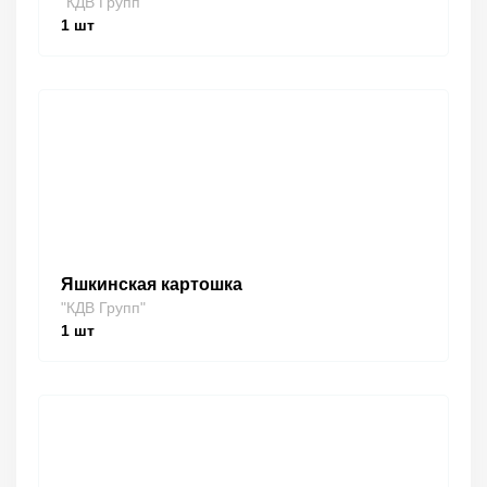
"КДВ Групп"
1
шт
Яшкинская картошка
"КДВ Групп"
1
шт