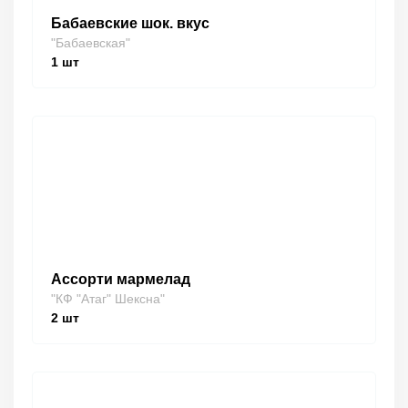
Бабаевские шок. вкус
"Бабаевская"
1
шт
Ассорти мармелад
"КФ "Атаг" Шексна"
2
шт