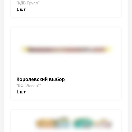
"КДВ Групп"
1
шт
Королевский выбор
"КФ "Эссен""
1
шт