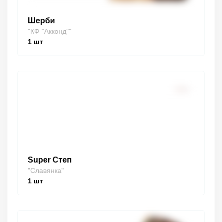
Шерби
"КФ "Акконд""
1
шт
Super Степ
"Славянка"
1
шт