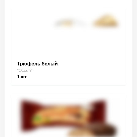
Трюфель белый
"Эссен"
1
шт