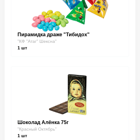
Пирамидка драже "Тибидох"
"КФ "Атаг" Шексна"
1
шт
Шоколад Алёнка 75г
"Красный Октябрь"
1
шт