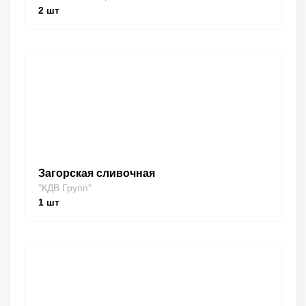
2
шт
Загорская сливочная
"КДВ Групп"
1
шт