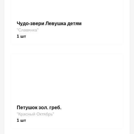
Чудо-звери Левушка детям
"Славянка"
1
шт
Петушок зол. греб.
"Красный Октябрь"
1
шт