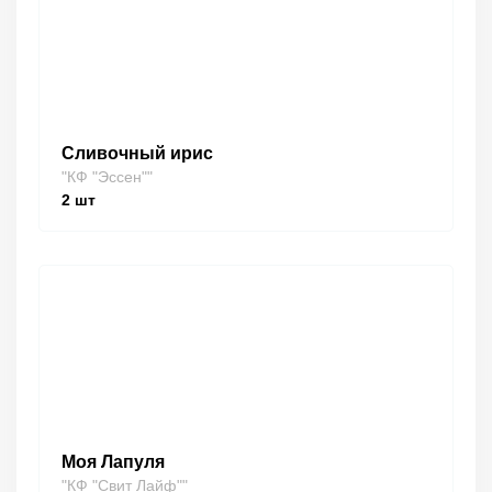
Сливочный ирис
"КФ "Эссен""
2
шт
Моя Лапуля
"КФ "Свит Лайф""