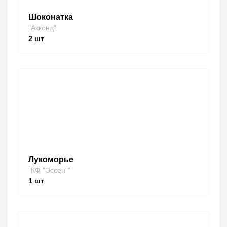
Шоконатка
"Акконд"
2
шт
Лукоморье
"КФ "Эссен""
1
шт