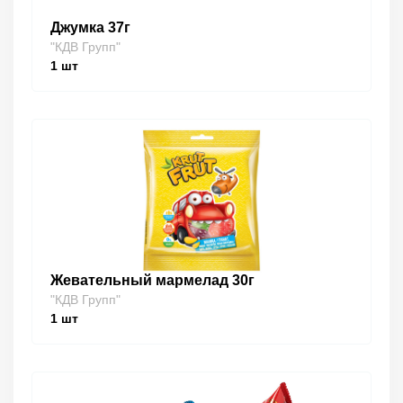
Джумка 37г
"КДВ Групп"
1
шт
Жевательный мармелад 30г
"КДВ Групп"
1
шт