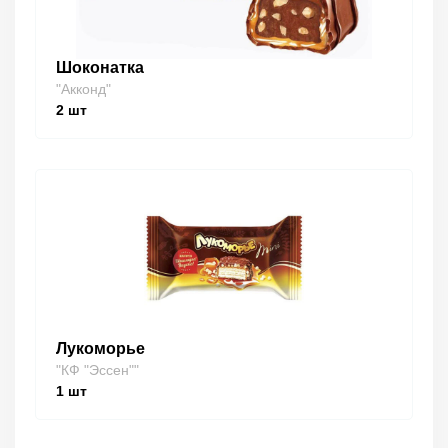
Шоконатка
"Акконд"
2
шт
Лукоморье
"КФ "Эссен""
1
шт