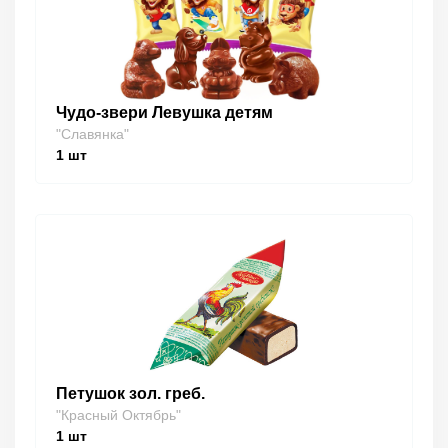
Чудо-звери Левушка детям
"Славянка"
1
шт
Петушок зол. греб.
"Красный Октябрь"
1
шт