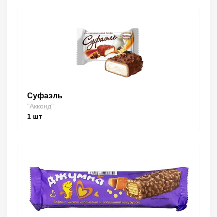
Суфаэль
"Акконд"
1
шт