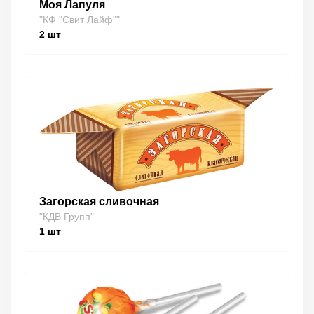
Моя Лапуля
"КФ "Свит Лайф""
2
шт
Загорская сливочная
"КДВ Групп"
1
шт