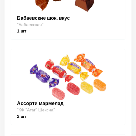
Бабаевские шок. вкус
"Бабаевская"
1
шт
Ассорти мармелад
"КФ "Атаг" Шексна"
2
шт