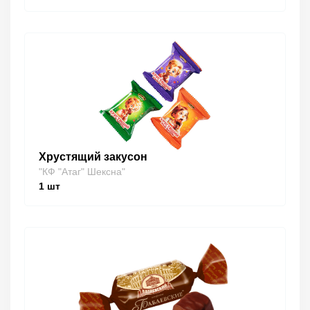
Хрустящий закусон
"КФ "Атаг" Шексна"
1
шт