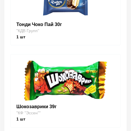
Тонди Чоко Пай 30г
"КДВ Групп"
1
шт
Шокозаврики 39г
"КФ "Эссен""
1
шт