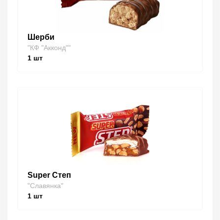
Шерби
"КФ "Акконд""
1
шт
Super Степ
"Славянка"
1
шт