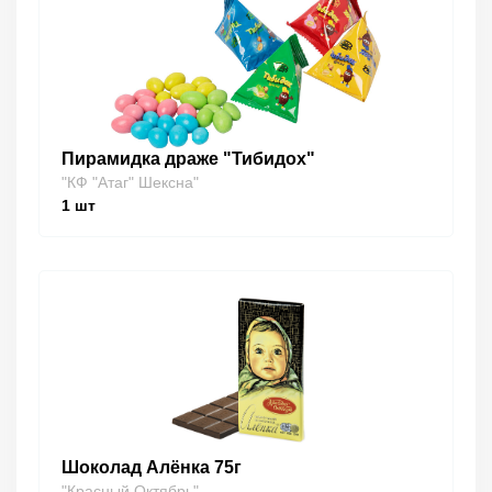
Пирамидка драже "Тибидох"
"КФ "Атаг" Шексна"
1
шт
Шоколад Алёнка 75г
"Красный Октябрь"