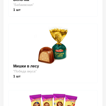
"Бабаевская"
1
шт
Мишки в лесу
"Победа вкуса"
1
шт