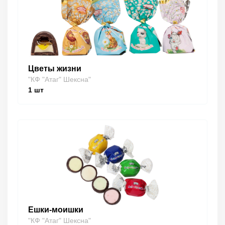
Цветы жизни
"КФ "Атаг" Шексна"
1
шт
Ешки-моишки
"КФ "Атаг" Шексна"