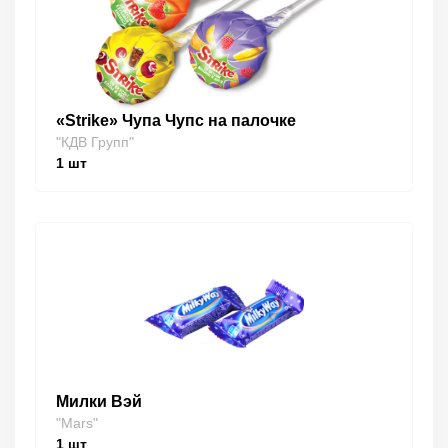
«Strike» Чупа Чупс на палочке
"КДВ Групп"
1
шт
Милки Вэй
"Mars"
1
шт