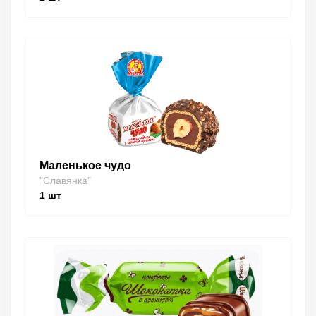
Маленькое чудо
"Славянка"
1
шт