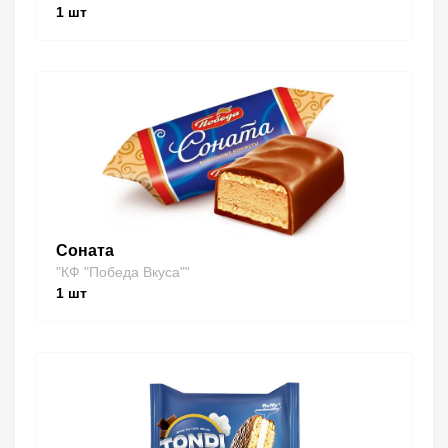
1
шт
Соната
"КФ "Победа Вкуса""
1
шт