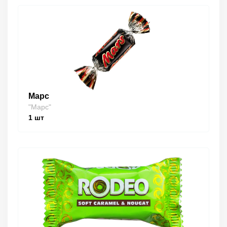
Марс
"Марс"
1
шт