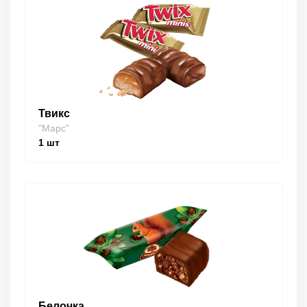
Твикс
"Марс"
1
шт
Белочка