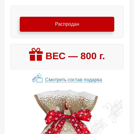
Распродан
ВЕС —
800
г.
Смотреть состав подарка