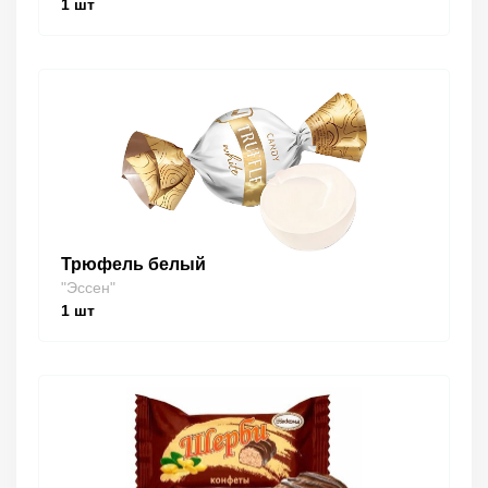
1
шт
Трюфель белый
"Эссен"
1
шт