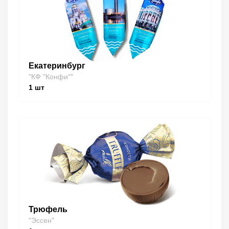
Екатеринбург
"КФ "Конфи""
1
шт
Трюфель
"Эссен"