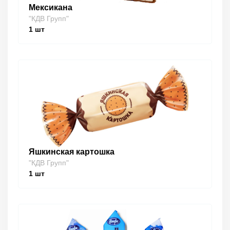
Мексикана
"КДВ Групп"
1
шт
Яшкинская картошка
"КДВ Групп"
1
шт