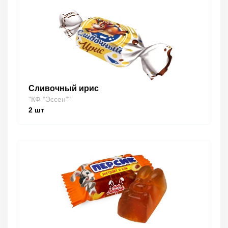
Сливочный ирис
"КФ "Эссен""
2
шт