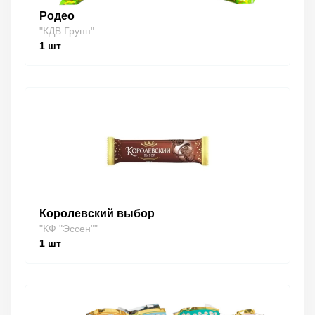
Родео
"КДВ Групп"
1
шт
Королевский выбор
"КФ "Эссен""
1
шт