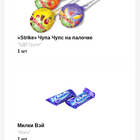
«Strike» Чупа Чупс на палочке
"КДВ Групп"
1
шт
Милки Вэй
"Mars"
1
шт