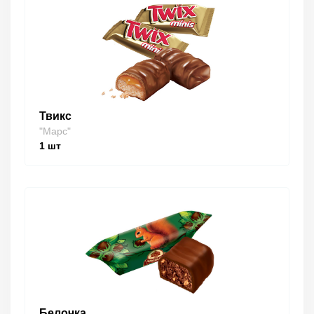
Твикс
"Марс"
1
шт
Белочка