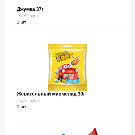
Джумка 37г
"КДВ Групп"
1
шт
Жевательный мармелад 30г
"КДВ Групп"
1
шт