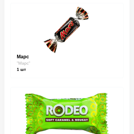
Марс
"Марс"
1
шт