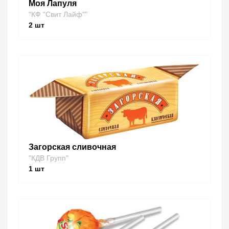
Моя Лапуля
"КФ "Свит Лайф""
2
шт
Загорская сливочная
"КДВ Групп"
1
шт