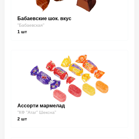
Бабаевские шок. вкус
"Бабаевская"
1
шт
Ассорти мармелад
"КФ "Атаг" Шексна"
2
шт