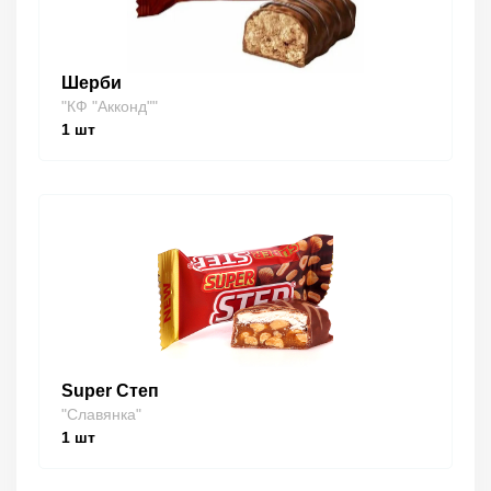
Шерби
"КФ "Акконд""
1
шт
Super Степ
"Славянка"
1
шт