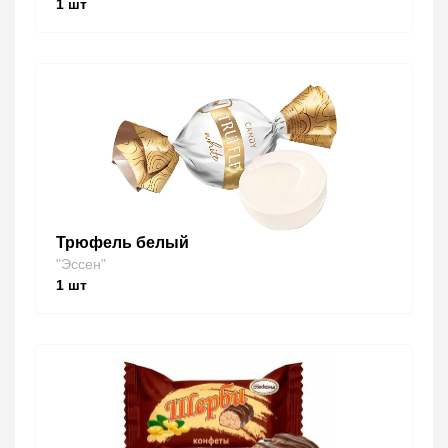
1
шт
Трюфель белый
"Эссен"
1
шт