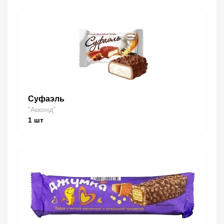
Суфаэль
"Акконд"
1
шт