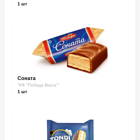
1
шт
Соната
"КФ "Победа Вкуса""
1
шт