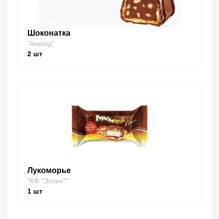
Шоконатка
"Акконд"
2
шт
Лукоморье
"КФ "Эссен""
1
шт