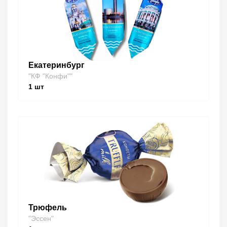
Екатеринбург
"КФ "Конфи""
1
шт
Трюфель
"Эссен"