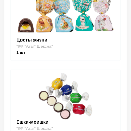
Цветы жизни
"КФ "Атаг" Шексна"
1
шт
Ешки-моишки
"КФ "Атаг" Шексна"