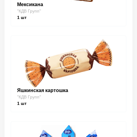
Мексикана
"КДВ Групп"
1
шт
Яшкинская картошка
"КДВ Групп"
1
шт