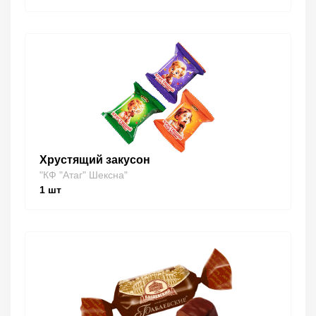
Хрустящий закусон
"КФ "Атаг" Шексна"
1
шт