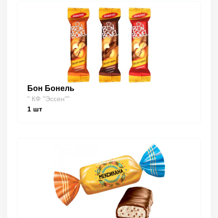
Бон Бонель
" КФ "Эссен""
1
шт