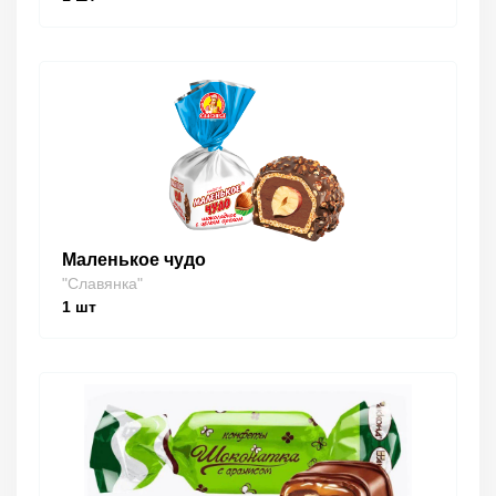
Маленькое чудо
"Славянка"
1
шт