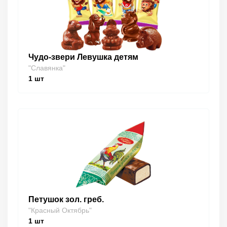
Чудо-звери Левушка детям
"Славянка"
1
шт
Петушок зол. греб.
"Красный Октябрь"
1
шт