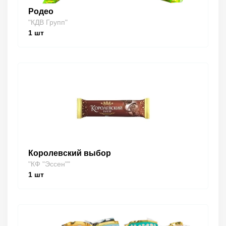
Родео
"КДВ Групп"
1
шт
Королевский выбор
"КФ "Эссен""
1
шт