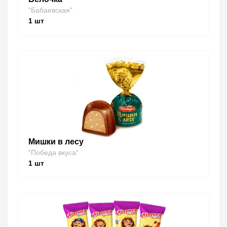
"Бабаевская"
1
шт
Мишки в лесу
"Победа вкуса"
1
шт