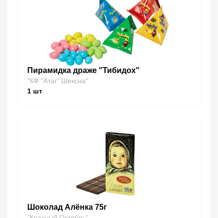
Пирамидка драже "Тибидох"
"КФ "Атаг" Шексна"
1
шт
Шоколад Алёнка 75г
"Красный Октябрь"