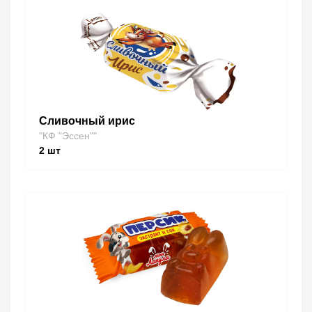
Сливочный ирис
"КФ "Эссен""
2
шт