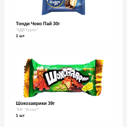
Тонди Чоко Пай 30г
"КДВ Групп"
1
шт
Шокозаврики 39г
"КФ "Эссен""
1
шт