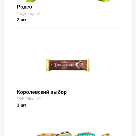
Родео
"КДВ Групп"
2
шт
Королевский выбор
"КФ "Эссен""
1
шт