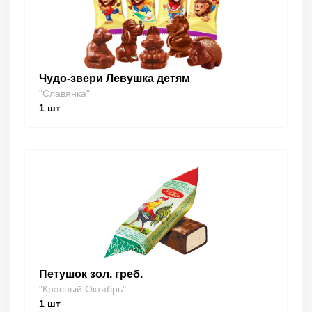
Чудо-звери Левушка детям
"Славянка"
1
шт
Петушок зол. греб.
"Красный Октябрь"
1
шт