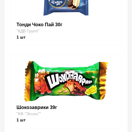
Тонди Чоко Пай 30г
"КДВ Групп"
1
шт
Шокозаврики 39г
"КФ "Эссен""
1
шт