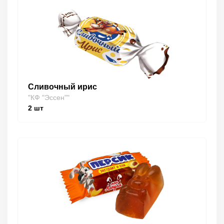
Сливочный ирис
"КФ "Эссен""
2
шт