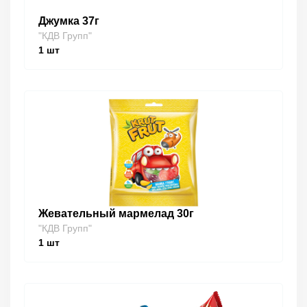
Джумка 37г
"КДВ Групп"
1
шт
Жевательный мармелад 30г
"КДВ Групп"
1
шт