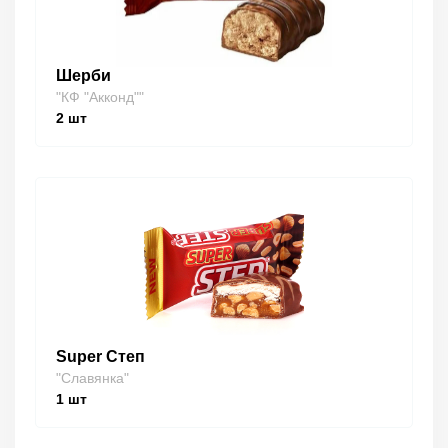
Шерби
"КФ "Акконд""
2
шт
Super Степ
"Славянка"
1
шт