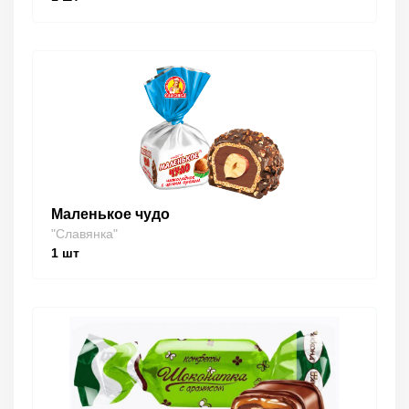
Маленькое чудо
"Славянка"
1
шт