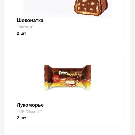
Шоконатка
"Акконд"
2
шт
Лукоморье
"КФ "Эссен""
2
шт