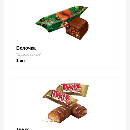
Белочка
"Бабаевская"
1
шт
Твикс