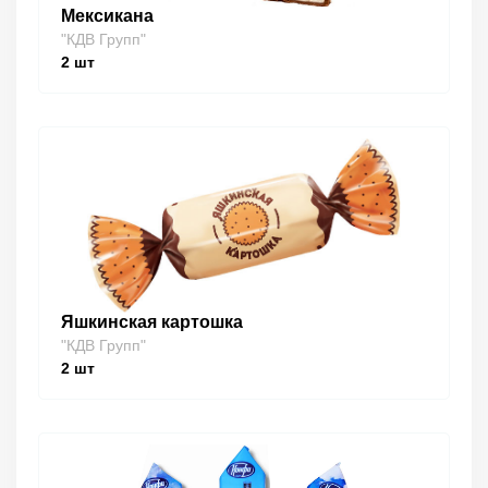
Мексикана
"КДВ Групп"
2
шт
Яшкинская картошка
"КДВ Групп"
2
шт