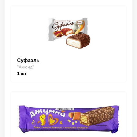
Суфаэль
"Акконд"
1
шт