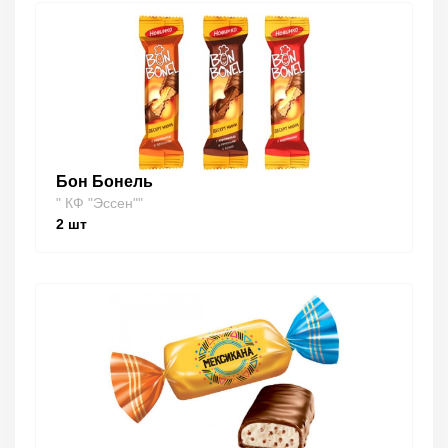
Бон Бонель
" КФ "Эссен""
2
шт