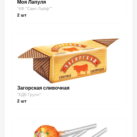
Моя Лапуля
"КФ "Свит Лайф""
2
шт
Загорская сливочная
"КДВ Групп"
2
шт