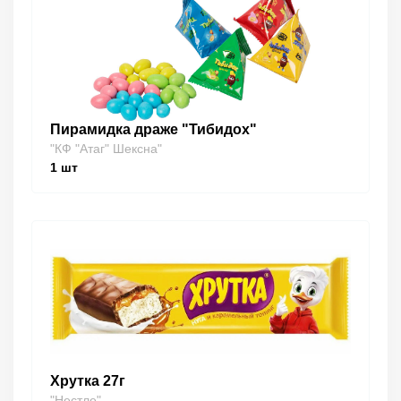
Пирамидка драже "Тибидох"
"КФ "Атаг" Шексна"
1
шт
Хрутка 27г
"Нестле"