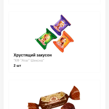
Хрустящий закусон
"КФ "Атаг" Шексна"
2
шт