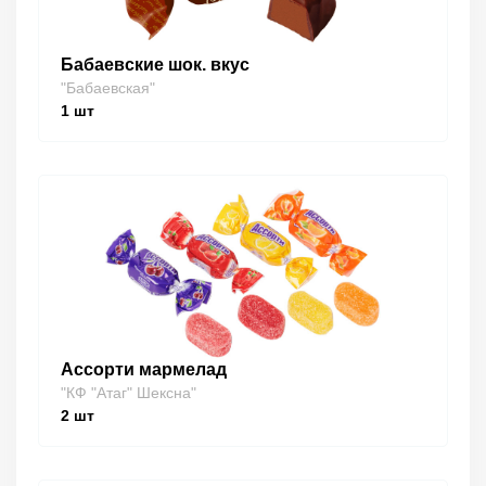
Бабаевские шок. вкус
"Бабаевская"
1
шт
Ассорти мармелад
"КФ "Атаг" Шексна"
2
шт