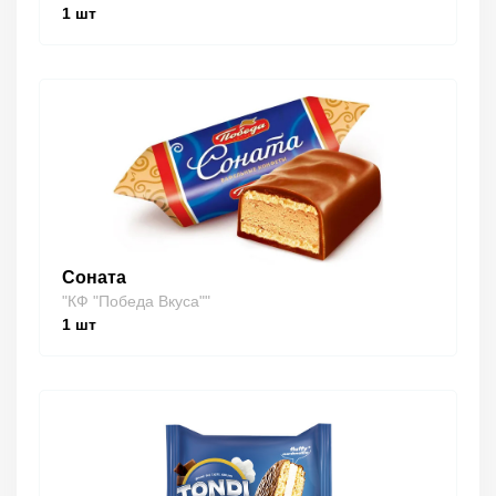
1
шт
Соната
"КФ "Победа Вкуса""
1
шт