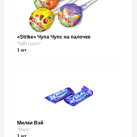
«Strike» Чупа Чупс на палочке
"КДВ Групп"
1
шт
Милки Вэй
"Mars"
1
шт