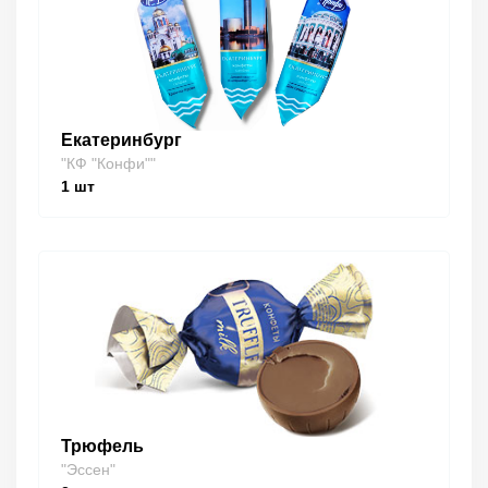
Екатеринбург
"КФ "Конфи""
1
шт
Трюфель
"Эссен"