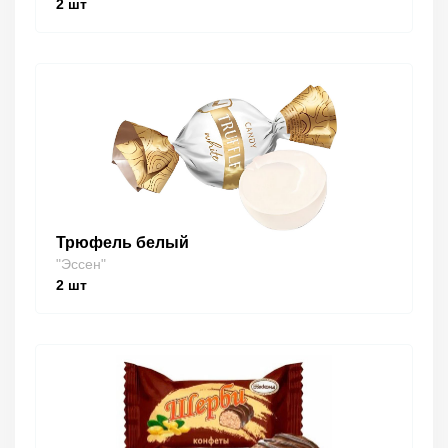
2
шт
Трюфель белый
"Эссен"
2
шт