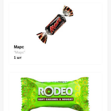
Марс
"Марс"
1
шт