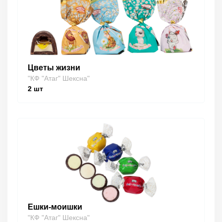
Цветы жизни
"КФ "Атаг" Шексна"
2
шт
Ешки-моишки
"КФ "Атаг" Шексна"