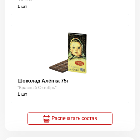
1
шт
Шоколад Алёнка 75г
"Красный Октябрь"
1
шт
Распечатать состав