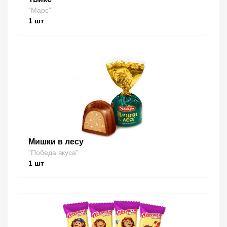
"Марс"
1
шт
Мишки в лесу
"Победа вкуса"
1
шт