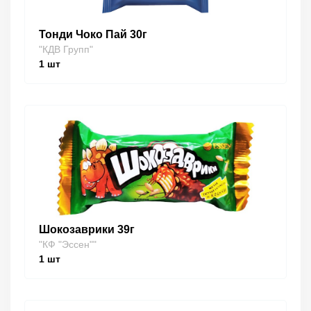
Тонди Чоко Пай 30г
"КДВ Групп"
1
шт
Шокозаврики 39г
"КФ "Эссен""
1
шт