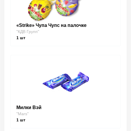
«Strike» Чупа Чупс на палочке
"КДВ Групп"
1
шт
Милки Вэй
"Mars"
1
шт