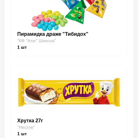
Пирамидка драже "Тибидох"
"КФ "Атаг" Шексна"
1
шт
Хрутка 27г
"Нестле"
1
шт