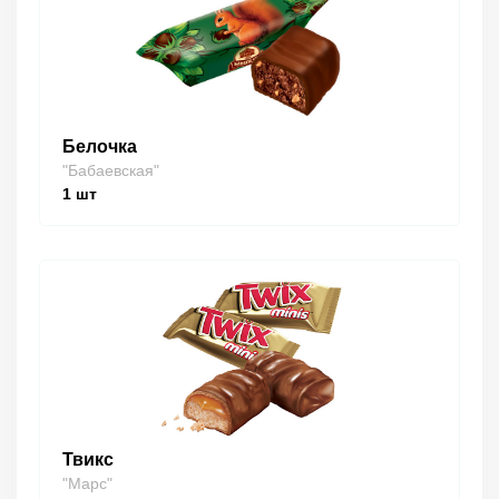
Белочка
"Бабаевская"
1
шт
Твикс
"Марс"