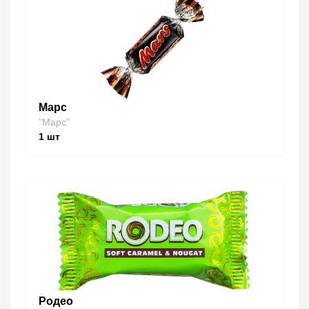
Марс
"Марс"
1
шт
Родео