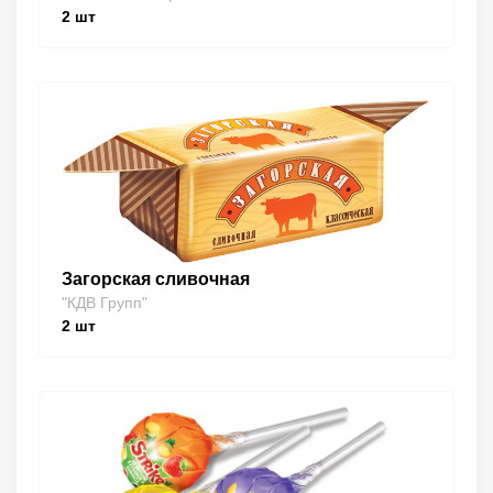
2
шт
Загорская сливочная
"КДВ Групп"
2
шт