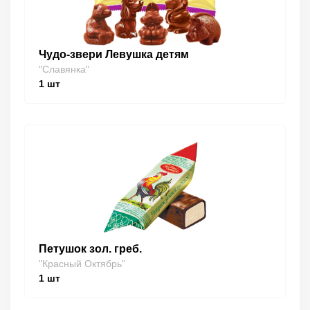
Чудо-звери Левушка детям
"Славянка"
1
шт
Петушок зол. греб.
"Красный Октябрь"
1
шт