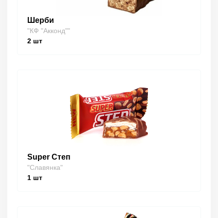
Шерби
"КФ "Акконд""
2
шт
Super Степ
"Славянка"
1
шт