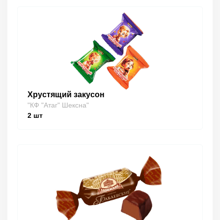
Хрустящий закусон
"КФ "Атаг" Шексна"
2
шт