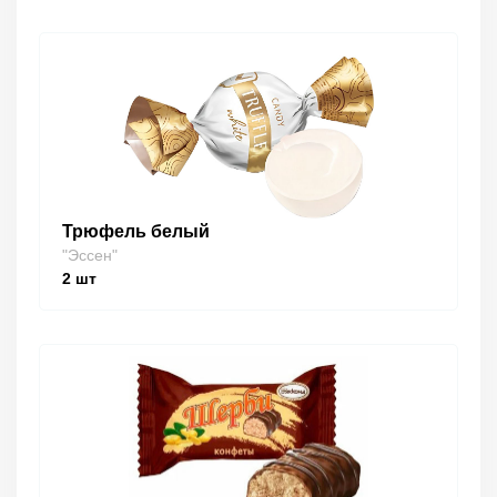
Трюфель белый
"Эссен"
2
шт