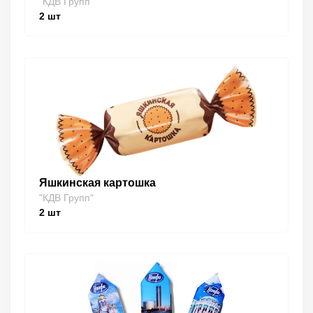
"КДВ Групп"
2
шт
Яшкинская картошка
"КДВ Групп"
2
шт