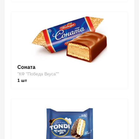
Соната
"КФ "Победа Вкуса""
1
шт