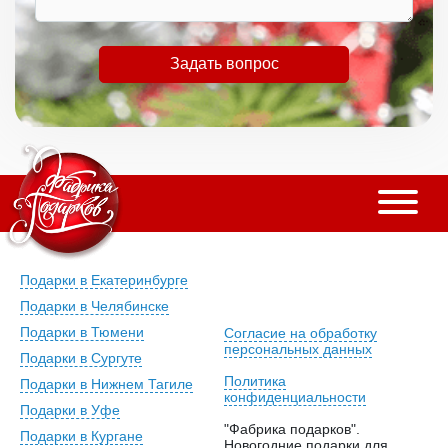
Задать вопрос
Подарки в Екатеринбурге
Подарки в Челябинске
Подарки в Тюмени
Согласие на обработку
персональных данных
Подарки в Сургуте
Политика
Подарки в Нижнем Тагиле
конфиденциальности
Подарки в Уфе
"Фабрика подарков".
Подарки в Кургане
Новогодние подарки для