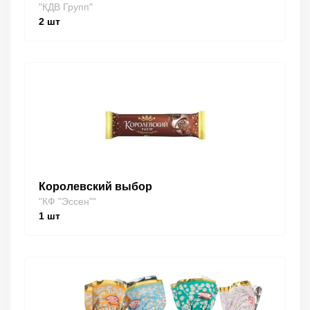
"КДВ Групп"
2
шт
Королевский выбор
"КФ "Эссен""
1
шт