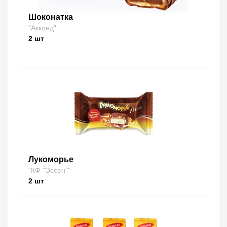
Шоконатка
"Акконд"
2
шт
Лукоморье
"КФ "Эссен""
2
шт