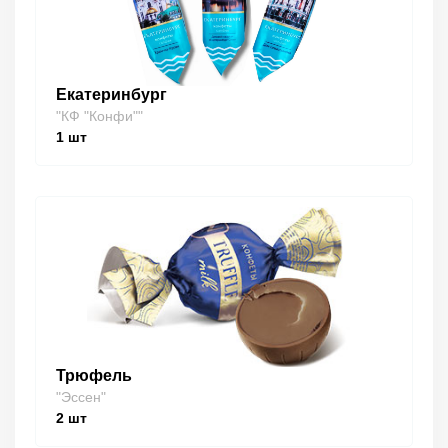
Екатеринбург
"КФ "Конфи""
1
шт
Трюфель
"Эссен"
2
шт