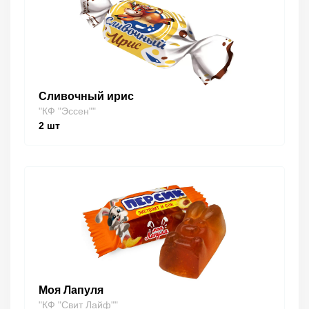
Сливочный ирис
"КФ "Эссен""
2
шт
Моя Лапуля
"КФ "Свит Лайф""