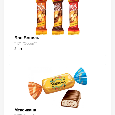
Бон Бонель
" КФ "Эссен""
2
шт
Мексикана