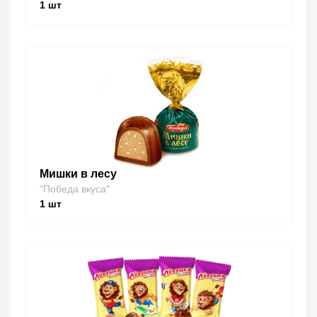
1
шт
Мишки в лесу
"Победа вкуса"
1
шт