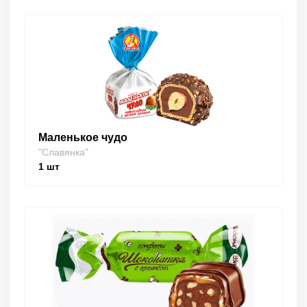
Маленькое чудо
"Славянка"
1
шт