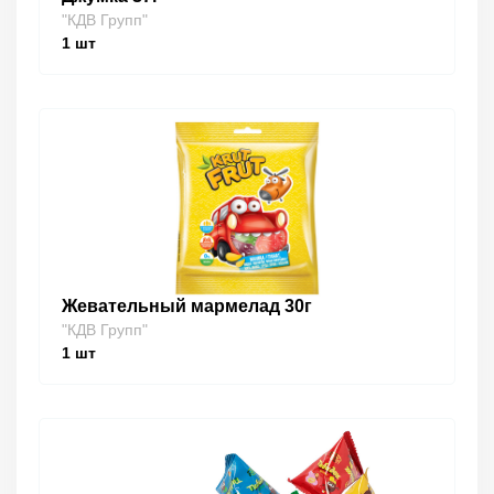
"КДВ Групп"
1
шт
Жевательный мармелад 30г
"КДВ Групп"
1
шт