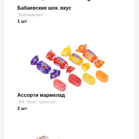
Бабаевские шок. вкус
"Бабаевская"
1
шт
Ассорти мармелад
"КФ "Атаг" Шексна"
2
шт