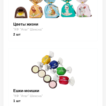
Цветы жизни
"КФ "Атаг" Шексна"
2
шт
Ешки-моишки
"КФ "Атаг" Шексна"
1
шт