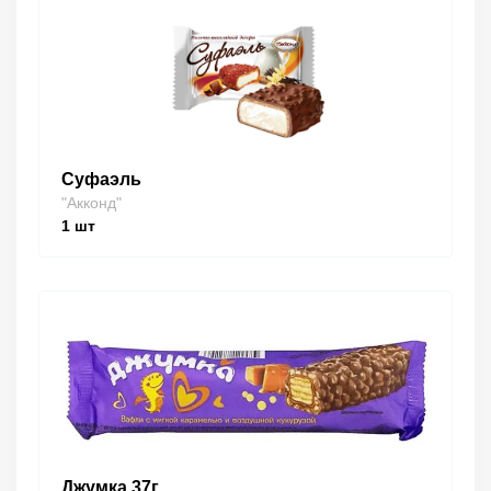
Суфаэль
"Акконд"
1
шт
Джумка 37г