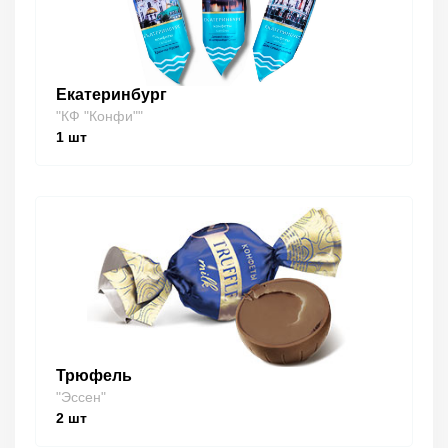
Екатеринбург
"КФ "Конфи""
1
шт
Трюфель
"Эссен"
2
шт