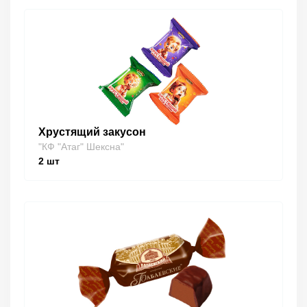
Хрустящий закусон
"КФ "Атаг" Шексна"
2
шт