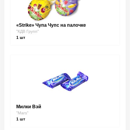
«Strike» Чупа Чупс на палочке
"КДВ Групп"
1
шт
Милки Вэй
"Mars"
1
шт