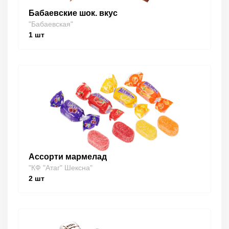
Бабаевские шок. вкус
"Бабаевская"
1
шт
Ассорти мармелад
"КФ "Атаг" Шексна"
2
шт