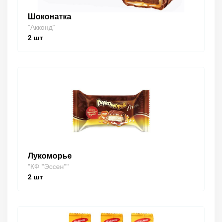
Шоконатка
"Акконд"
2
шт
Лукоморье
"КФ "Эссен""
2
шт