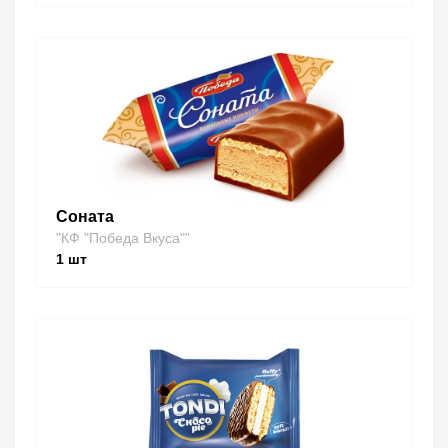
Соната
"КФ "Победа Вкуса""
1
шт