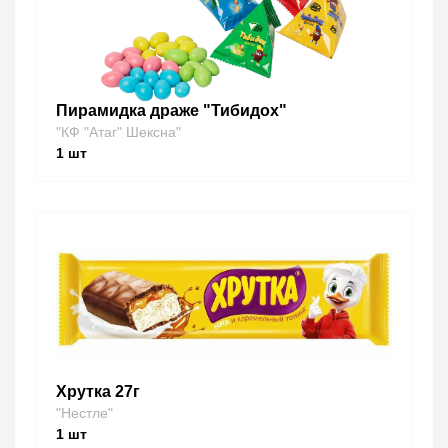
Пирамидка драже "Тибидох"
"КФ "Атаг" Шексна"
1
шт
Хрутка 27г
"Нестле"
1
шт