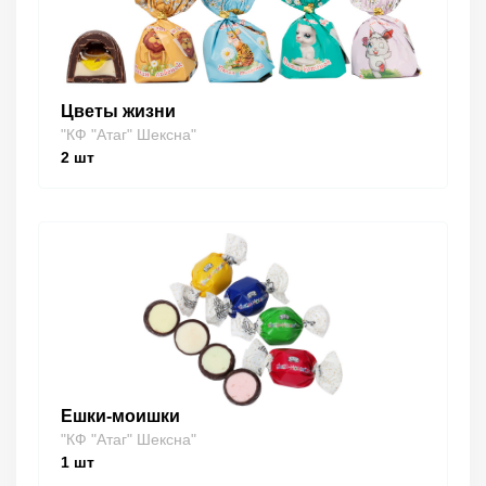
Цветы жизни
"КФ "Атаг" Шексна"
2
шт
Ешки-моишки
"КФ "Атаг" Шексна"
1
шт