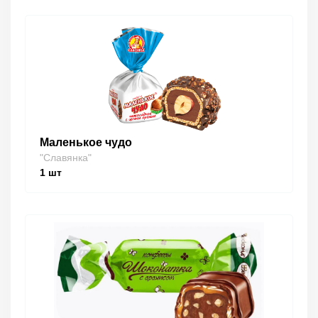
Маленькое чудо
"Славянка"
1
шт