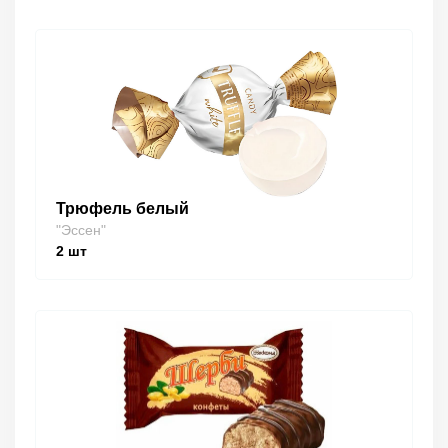
Трюфель белый
"Эссен"
2
шт