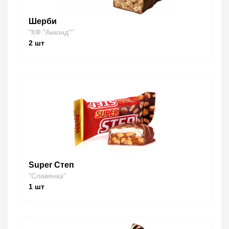
Шерби
"КФ "Акконд""
2
шт
Super Степ
"Славянка"
1
шт