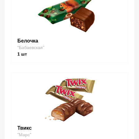
Белочка
"Бабаевская"
1
шт
Твикс
"Марс"