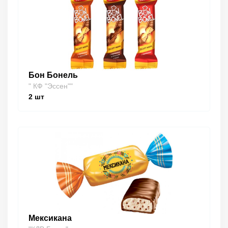
Бон Бонель
" КФ "Эссен""
2
шт
Мексикана