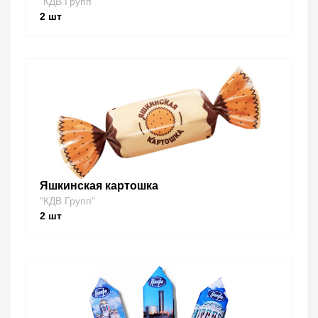
"КДВ Групп"
2
шт
Яшкинская картошка
"КДВ Групп"
2
шт