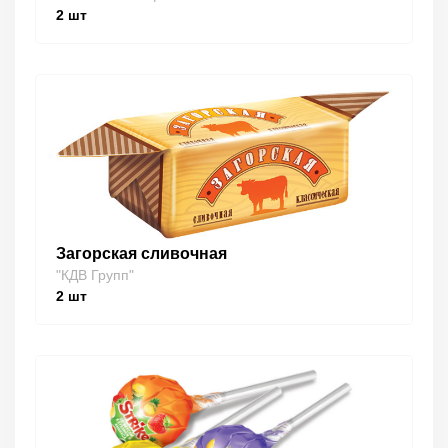
2
шт
Загорская сливочная
"КДВ Групп"
2
шт