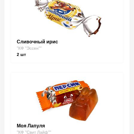
Сливочный ирис
"КФ "Эссен""
2
шт
Моя Лапуля
"КФ "Свит Лайф""