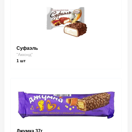
Суфаэль
"Акконд"
1
шт
Джумка 37г