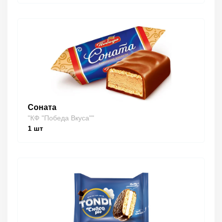
Соната
"КФ "Победа Вкуса""
1
шт