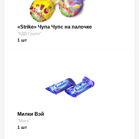
«Strike» Чупа Чупс на палочке
"КДВ Групп"
1
шт
Милки Вэй
"Mars"
1
шт