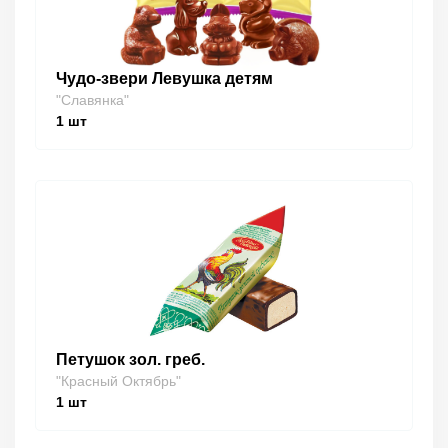
Чудо-звери Левушка детям
"Славянка"
1
шт
Петушок зол. греб.
"Красный Октябрь"
1
шт