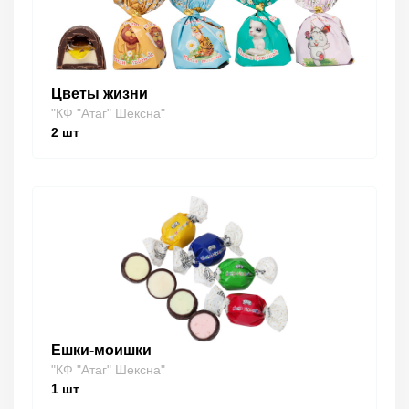
Цветы жизни
"КФ "Атаг" Шексна"
2
шт
Ешки-моишки
"КФ "Атаг" Шексна"
1
шт