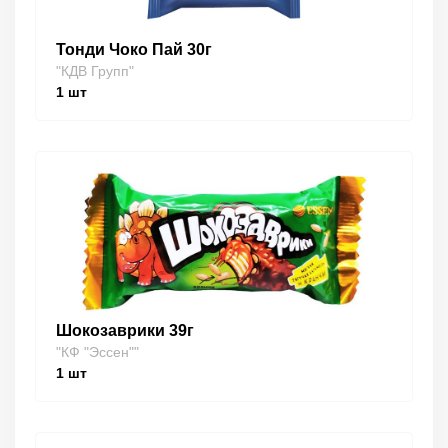
Тонди Чоко Пай 30г
"КДВ Групп"
1
шт
Шокозаврики 39г
"КФ "Эссен""
1
шт