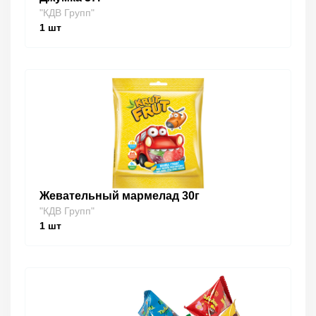
"КДВ Групп"
1
шт
Жевательный мармелад 30г
"КДВ Групп"
1
шт