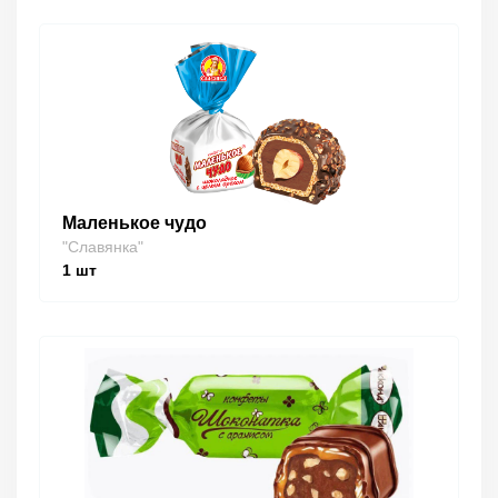
Маленькое чудо
"Славянка"
1
шт