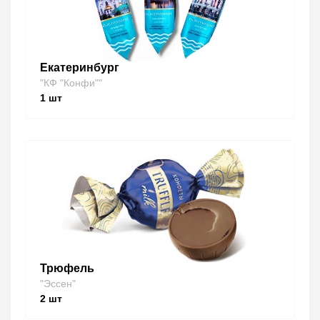
Екатеринбург
"КФ "Конфи""
1
шт
Трюфель
"Эссен"
2
шт