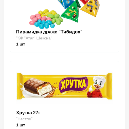
Пирамидка драже "Тибидох"
"КФ "Атаг" Шексна"
1
шт
Хрутка 27г
"Нестле"
1
шт