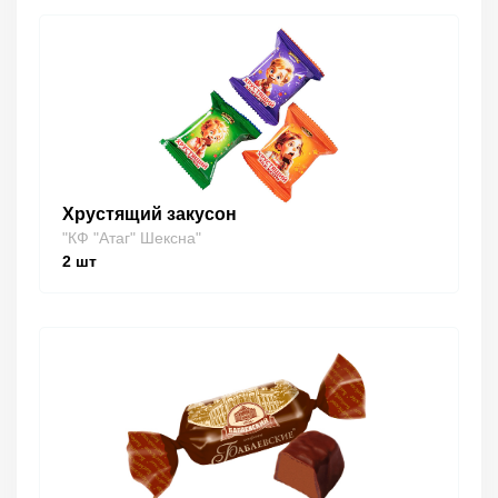
Хрустящий закусон
"КФ "Атаг" Шексна"
2
шт