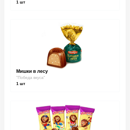
1
шт
Мишки в лесу
"Победа вкуса"
1
шт