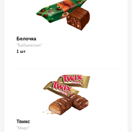
Белочка
"Бабаевская"
1
шт
Твикс
"Марс"