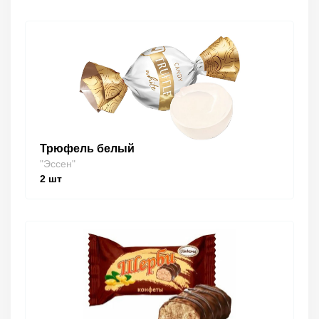
Трюфель белый
"Эссен"
2
шт