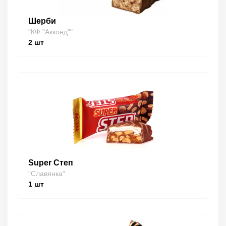
Шерби
"КФ "Акконд""
2
шт
Super Степ
"Славянка"
1
шт