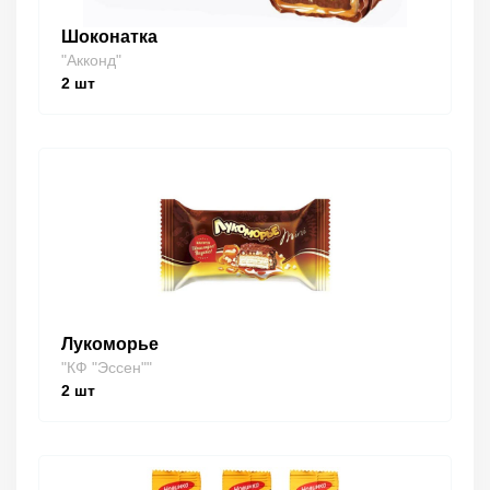
Шоконатка
"Акконд"
2
шт
Лукоморье
"КФ "Эссен""
2
шт