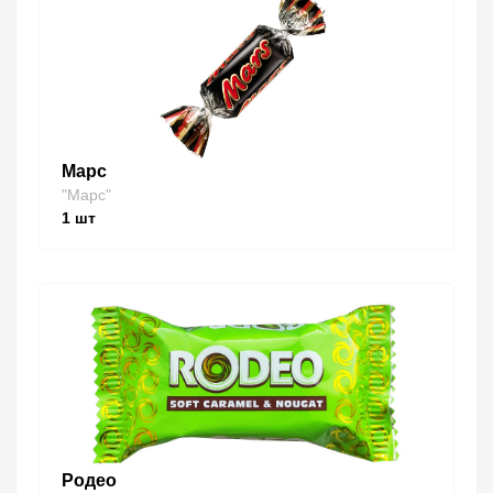
Марс
"Марс"
1
шт
Родео