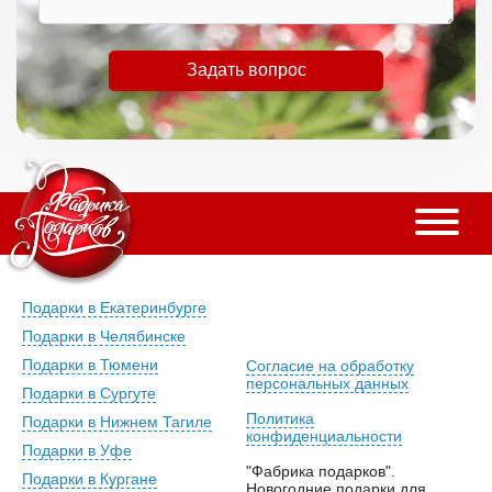
Задать вопрос
Подарки в Екатеринбурге
Подарки в Челябинске
Подарки в Тюмени
Согласие на обработку
персональных данных
Подарки в Сургуте
Политика
Подарки в Нижнем Тагиле
конфиденциальности
Подарки в Уфе
"Фабрика подарков".
Подарки в Кургане
Новогодние подарки для