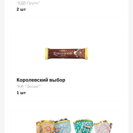
"КДВ Групп"
2
шт
Королевский выбор
"КФ "Эссен""
1
шт