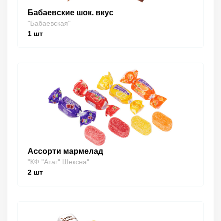
Бабаевские шок. вкус
"Бабаевская"
1
шт
Ассорти мармелад
"КФ "Атаг" Шексна"
2
шт