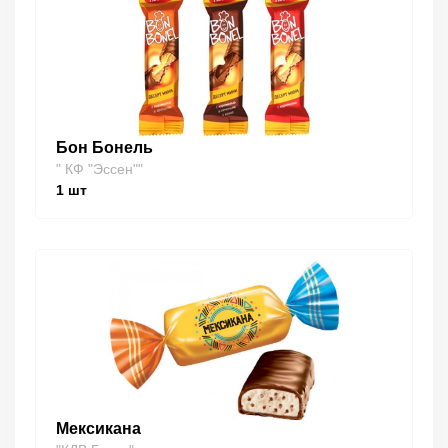
Бон Бонель
" КФ "Эссен""
1
шт
Мексикана