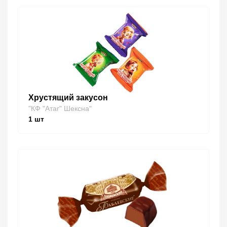
Хрустящий закусон
"КФ "Атаг" Шексна"
1
шт