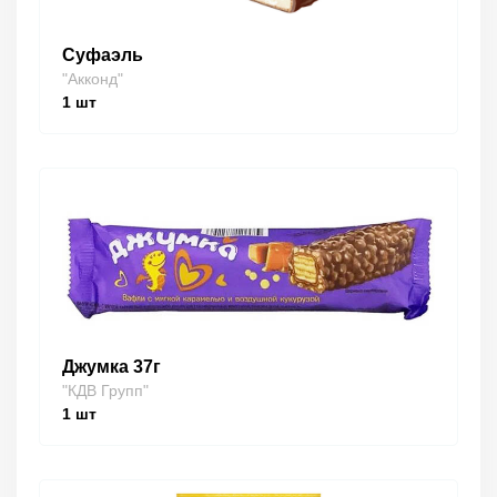
Суфаэль
"Акконд"
1
шт
Джумка 37г
"КДВ Групп"
1
шт