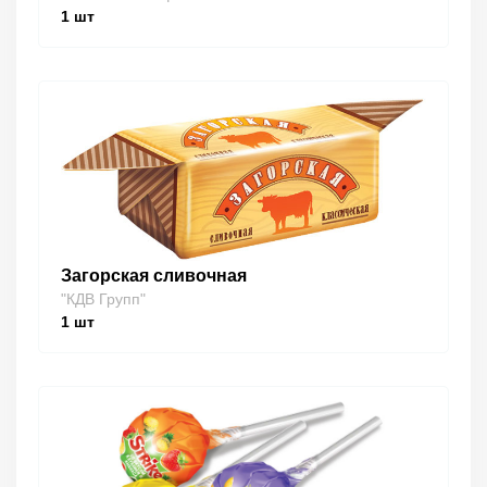
1
шт
Загорская сливочная
"КДВ Групп"
1
шт