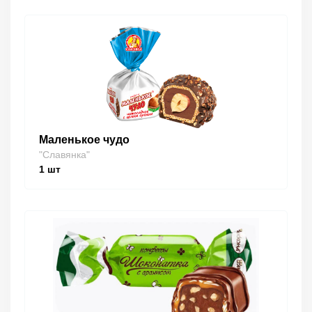
Маленькое чудо
"Славянка"
1
шт