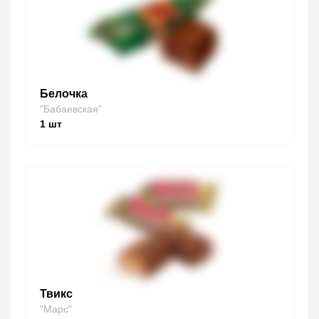
Белочка
"Бабаевская"
1
шт
Твикс
"Марс"