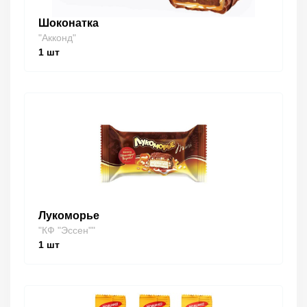
Шоконатка
"Акконд"
1
шт
Лукоморье
"КФ "Эссен""
1
шт