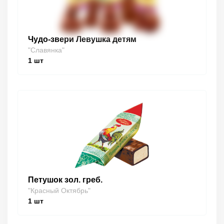
Чудо-звери Левушка детям
"Славянка"
1
шт
Петушок зол. греб.
"Красный Октябрь"
1
шт