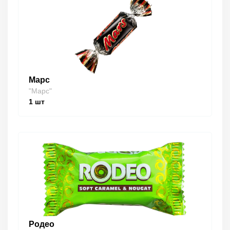
Марс
"Марс"
1
шт
Родео