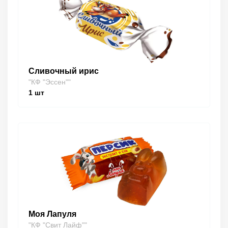
Сливочный ирис
"КФ "Эссен""
1
шт
Моя Лапуля
"КФ "Свит Лайф""