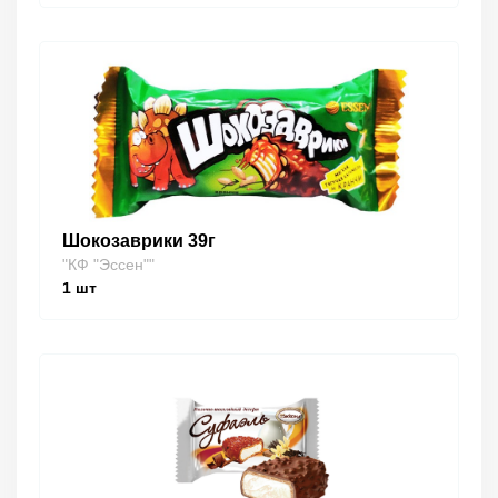
Шокозаврики 39г
"КФ "Эссен""
1
шт