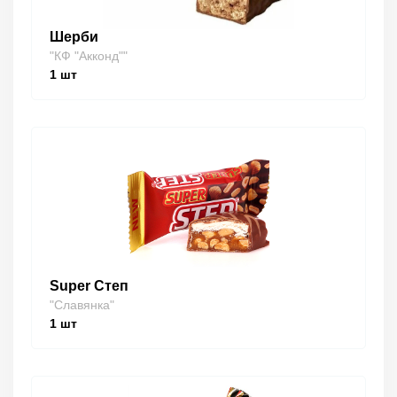
Шерби
"КФ "Акконд""
1
шт
Super Степ
"Славянка"
1
шт