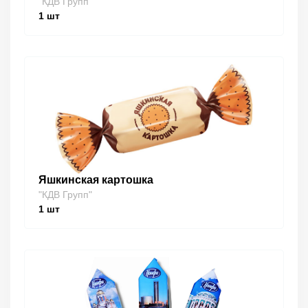
"КДВ Групп"
1
шт
Яшкинская картошка
"КДВ Групп"
1
шт