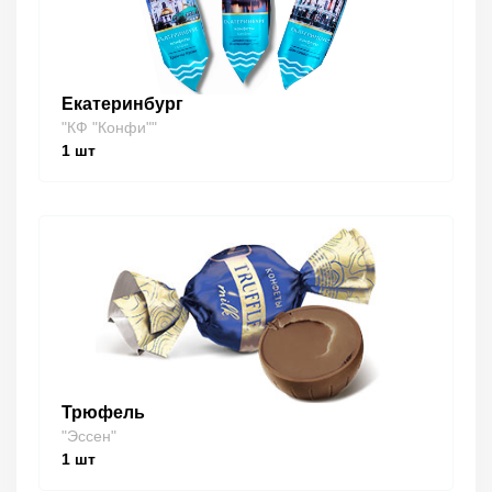
Екатеринбург
"КФ "Конфи""
1
шт
Трюфель
"Эссен"
1
шт