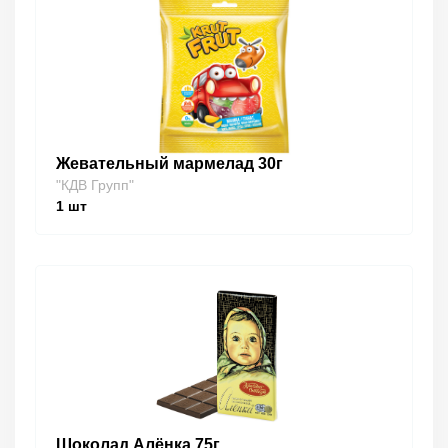
Жевательный мармелад 30г
"КДВ Групп"
1
шт
Шоколад Алёнка 75г