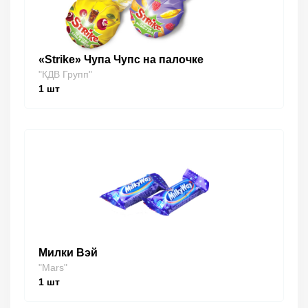
«Strike» Чупа Чупс на палочке
"КДВ Групп"
1
шт
Милки Вэй
"Mars"
1
шт