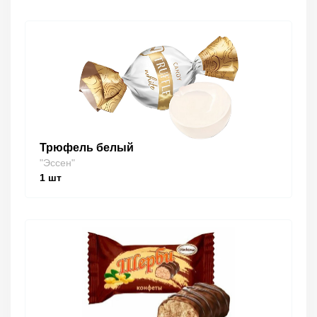
Трюфель белый
"Эссен"
1
шт