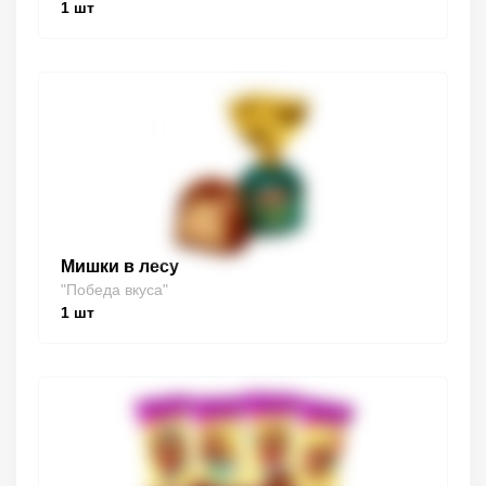
1
шт
Мишки в лесу
"Победа вкуса"
1
шт