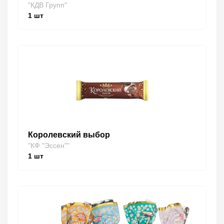
"КДВ Групп"
1
шт
Королевский выбор
"КФ "Эссен""
1
шт