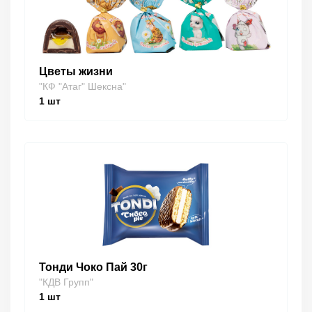
Цветы жизни
"КФ "Атаг" Шексна"
1
шт
Тонди Чоко Пай 30г
"КДВ Групп"
1
шт