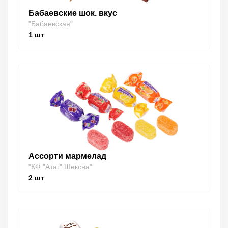
Бабаевские шок. вкус
"Бабаевская"
1
шт
Ассорти мармелад
"КФ "Атаг" Шексна"
2
шт