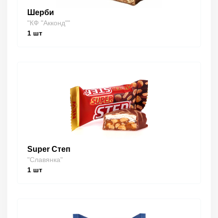
Шерби
"КФ "Акконд""
1
шт
Super Степ
"Славянка"
1
шт