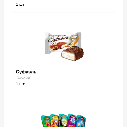
1
шт
Суфаэль
"Акконд"
1
шт