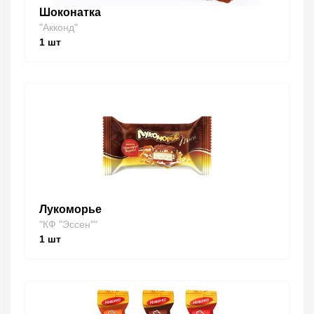
Шоконатка
"Акконд"
1
шт
Лукоморье
"КФ "Эссен""
1
шт