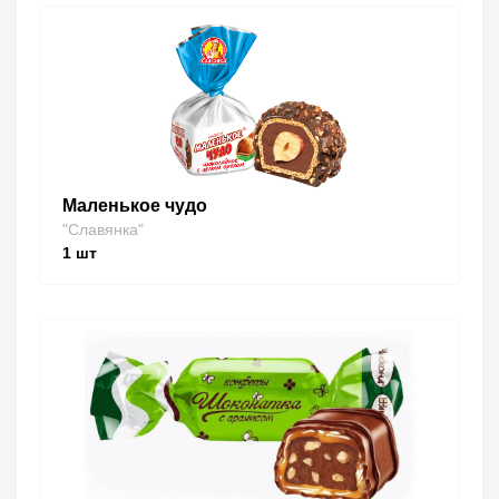
Маленькое чудо
"Славянка"
1
шт