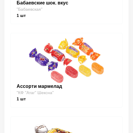
Бабаевские шок. вкус
"Бабаевская"
1
шт
Ассорти мармелад
"КФ "Атаг" Шексна"
1
шт