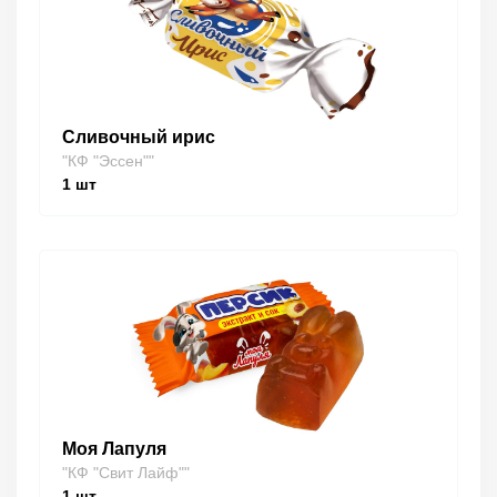
Сливочный ирис
"КФ "Эссен""
1
шт
Моя Лапуля
"КФ "Свит Лайф""
1
шт