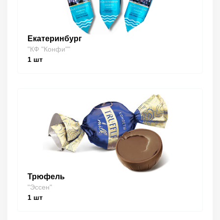
Екатеринбург
"КФ "Конфи""
1
шт
Трюфель
"Эссен"
1
шт