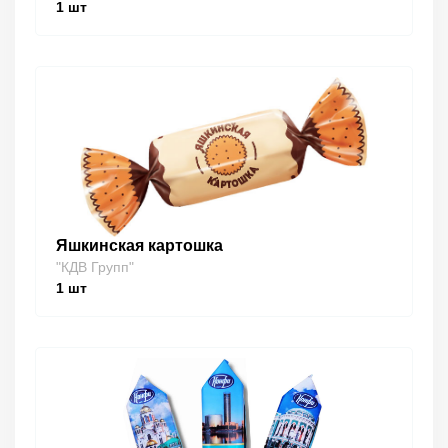
1
шт
Яшкинская картошка
"КДВ Групп"
1
шт