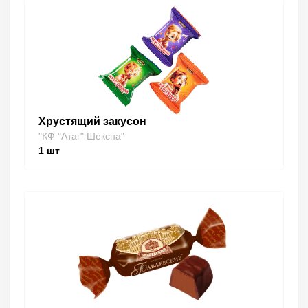
Хрустящий закусон
"КФ "Атаг" Шексна"
1
шт