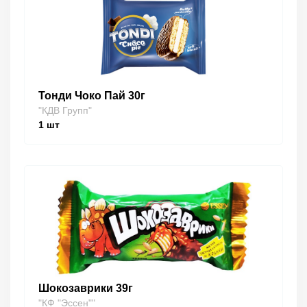
Тонди Чоко Пай 30г
"КДВ Групп"
1
шт
Шокозаврики 39г
"КФ "Эссен""