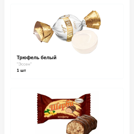
Трюфель белый
"Эссен"
1
шт