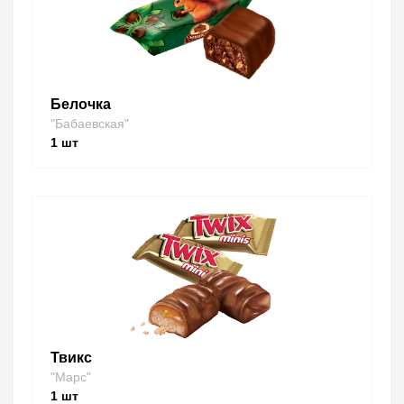
Белочка
"Бабаевская"
1
шт
Твикс
"Марс"
1
шт