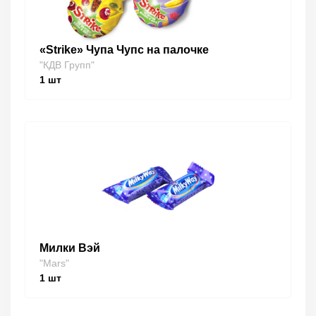
«Strike» Чупа Чупс на палочке
"КДВ Групп"
1
шт
Милки Вэй
"Mars"
1
шт