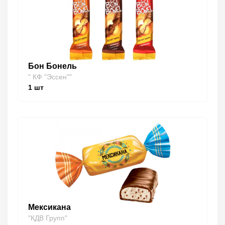
Бон Бонель
" КФ "Эссен""
1
шт
Мексикана
"КДВ Групп"