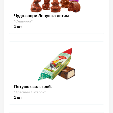
Чудо-звери Левушка детям
"Славянка"
1
шт
Петушок зол. греб.
"Красный Октябрь"
1
шт