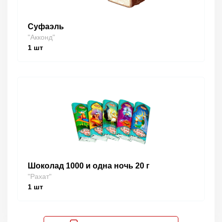
Суфаэль
"Акконд"
1
шт
Шоколад 1000 и одна ночь 20 г
"Рахат"
1
шт