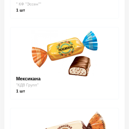
" КФ "Эссен""
1
шт
Мексикана
"КДВ Групп"
1
шт