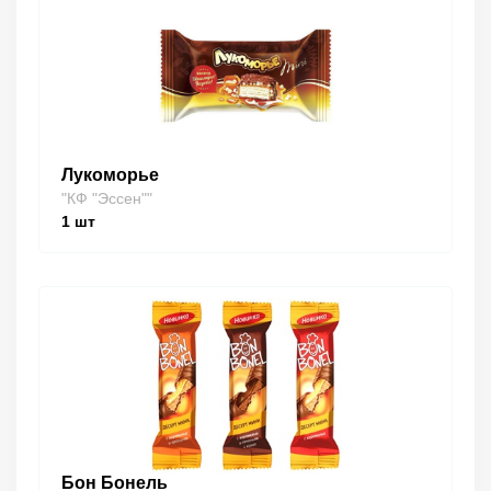
Лукоморье
"КФ "Эссен""
1
шт
Бон Бонель