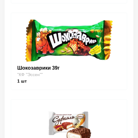
Шокозаврики 39г
"КФ "Эссен""
1
шт