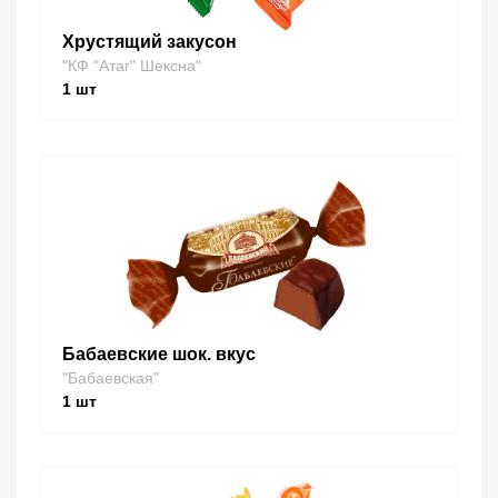
Хрустящий закусон
"КФ "Атаг" Шексна"
1
шт
Бабаевские шок. вкус
"Бабаевская"
1
шт