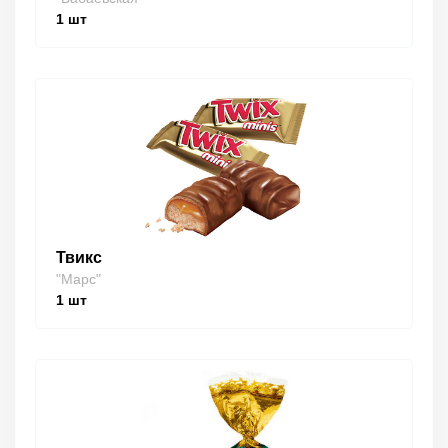
1
шт
Твикс
"Марс"
1
шт