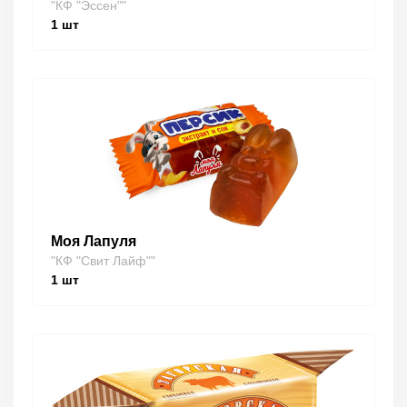
"КФ "Эссен""
1
шт
Моя Лапуля
"КФ "Свит Лайф""
1
шт