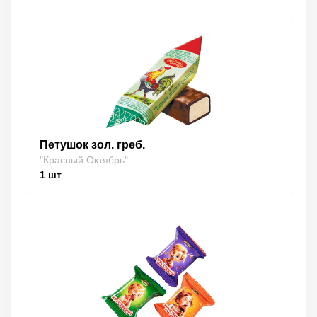
Петушок зол. греб.
"Красный Октябрь"
1
шт