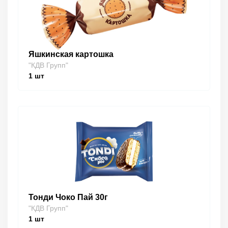
Яшкинская картошка
"КДВ Групп"
1
шт
Тонди Чоко Пай 30г
"КДВ Групп"
1
шт