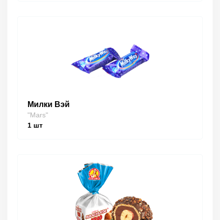
Милки Вэй
"Mars"
1
шт