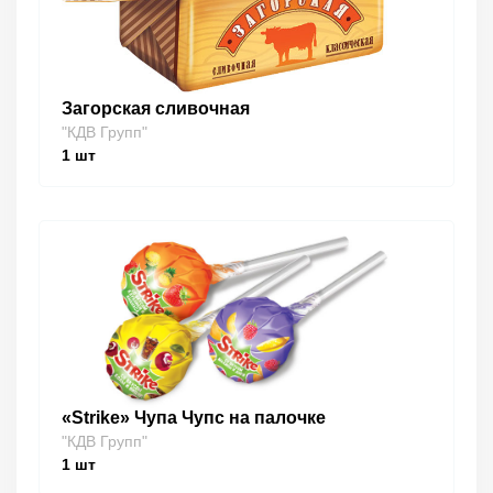
Загорская сливочная
"КДВ Групп"
1
шт
«Strike» Чупа Чупс на палочке
"КДВ Групп"
1
шт