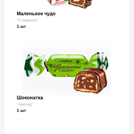
Маленькое чудо
"Славянка"
1
шт
Шоконатка
"Акконд"
1
шт