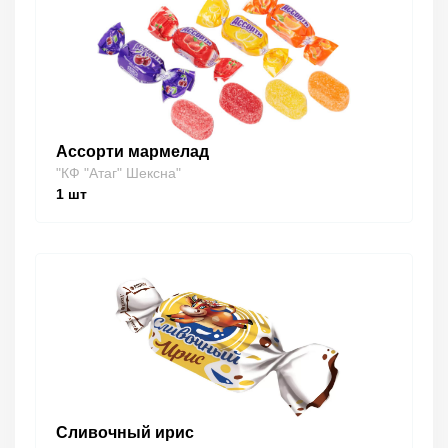
Ассорти мармелад
"КФ "Атаг" Шексна"
1
шт
Сливочный ирис