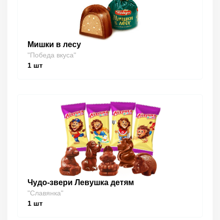
Мишки в лесу
"Победа вкуса"
1
шт
Чудо-звери Левушка детям
"Славянка"
1
шт