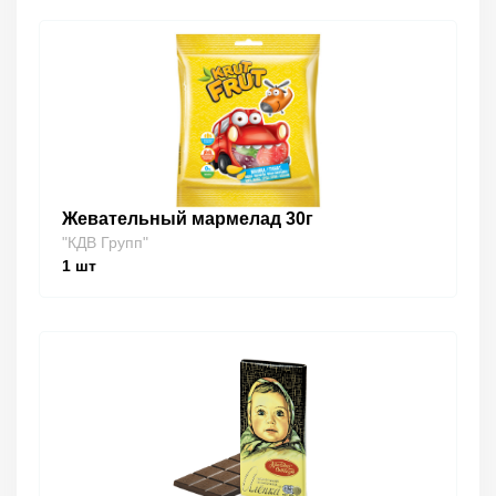
Жевательный мармелад 30г
"КДВ Групп"
1
шт