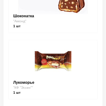
Шоконатка
"Акконд"
1
шт
Лукоморье
"КФ "Эссен""
1
шт