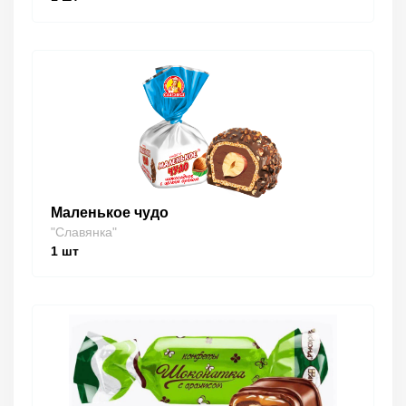
Маленькое чудо
"Славянка"
1
шт