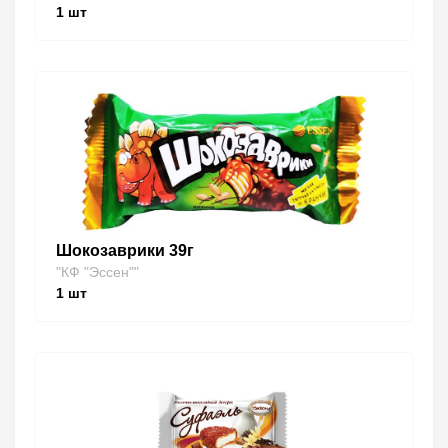
1
шт
Шокозаврики 39г
"КФ "Эссен""
1
шт