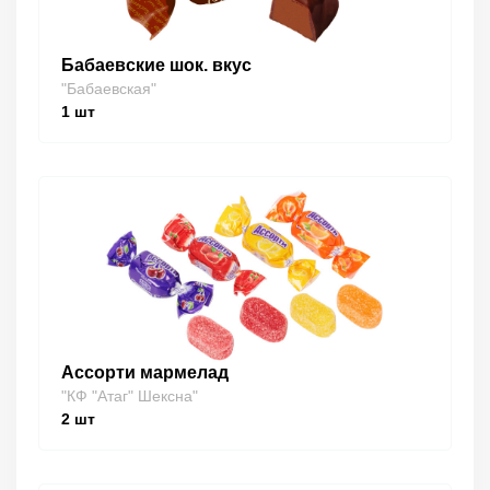
Бабаевские шок. вкус
"Бабаевская"
1
шт
Ассорти мармелад
"КФ "Атаг" Шексна"
2
шт