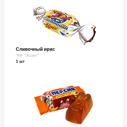
Сливочный ирис
"КФ "Эссен""
1
шт