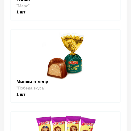
"Марс"
1
шт
Мишки в лесу
"Победа вкуса"
1
шт