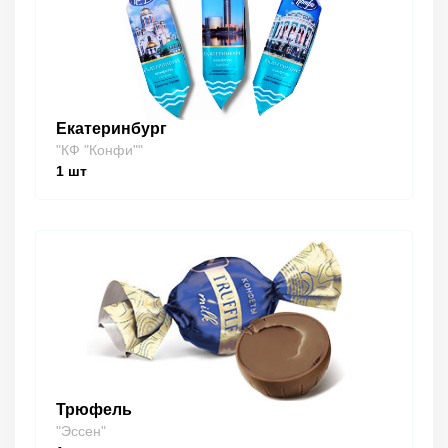
Екатеринбург
"КФ "Конфи""
1
шт
Трюфель
"Эссен"