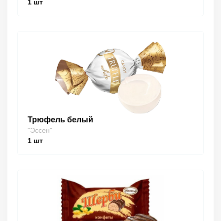
1
шт
Трюфель белый
"Эссен"
1
шт