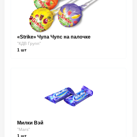
«Strike» Чупа Чупс на палочке
"КДВ Групп"
1
шт
Милки Вэй
"Mars"
1
шт