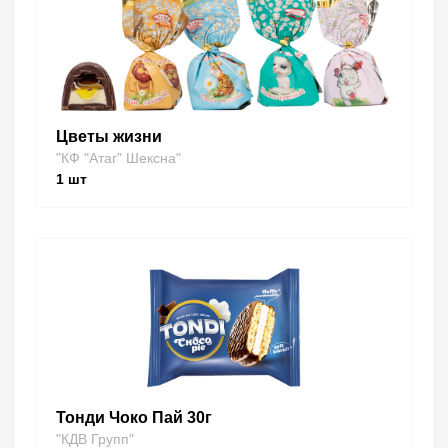
Цветы жизни
"КФ "Атаг" Шексна"
1
шт
Тонди Чоко Пай 30г
"КДВ Групп"