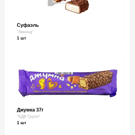
Суфаэль
"Акконд"
1
шт
Джумка 37г
"КДВ Групп"
1
шт