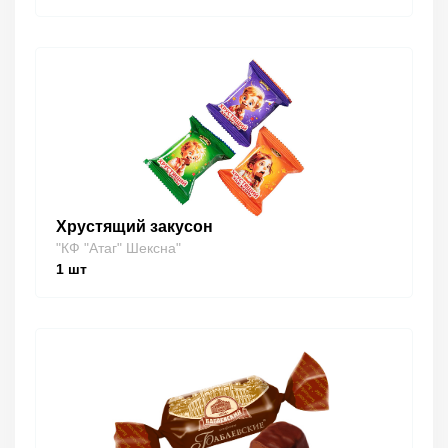
Хрустящий закусон
"КФ "Атаг" Шексна"
1
шт