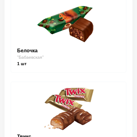
Белочка
"Бабаевская"
1
шт
Твикс