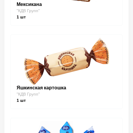
Мексикана
"КДВ Групп"
1
шт
Яшкинская картошка
"КДВ Групп"
1
шт