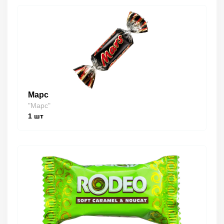
Марс
"Марс"
1
шт