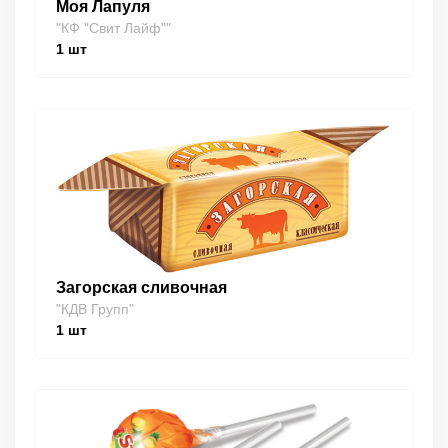
Моя Лапуля
"КФ "Свит Лайф""
1
шт
Загорская сливочная
"КДВ Групп"
1
шт