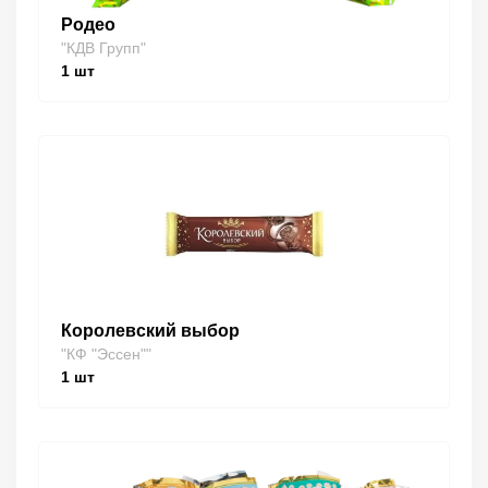
Родео
"КДВ Групп"
1
шт
Королевский выбор
"КФ "Эссен""
1
шт