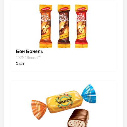
Бон Бонель
" КФ "Эссен""
1
шт