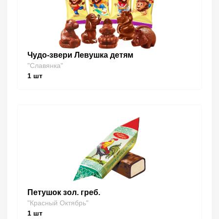
Чудо-звери Левушка детям
"Славянка"
1
шт
Петушок зол. греб.
"Красный Октябрь"
1
шт