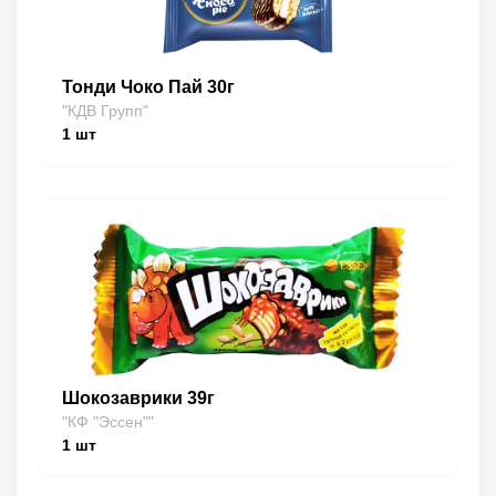
Тонди Чоко Пай 30г
"КДВ Групп"
1
шт
Шокозаврики 39г
"КФ "Эссен""
1
шт