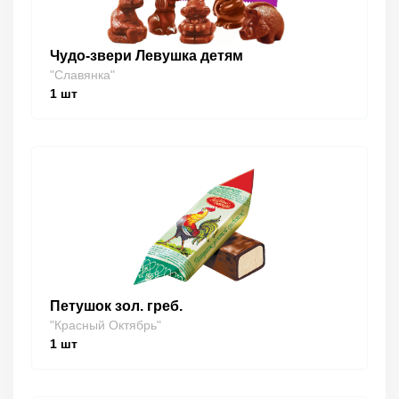
Чудо-звери Левушка детям
"Славянка"
1
шт
Петушок зол. греб.
"Красный Октябрь"
1
шт