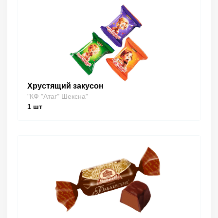
Хрустящий закусон
"КФ "Атаг" Шексна"
1
шт