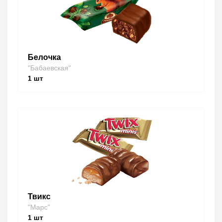
Белочка
"Бабаевская"
1
шт
Твикс
"Марс"
1
шт