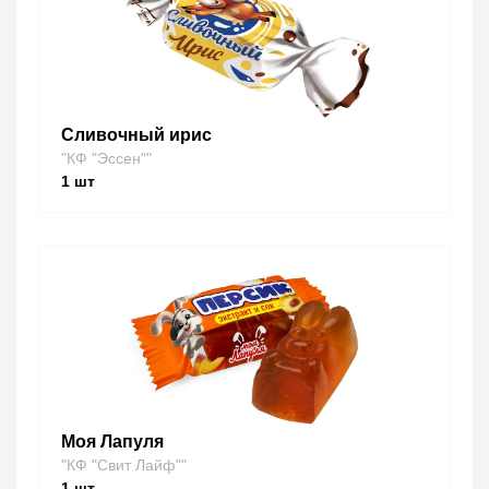
Сливочный ирис
"КФ "Эссен""
1
шт
Моя Лапуля
"КФ "Свит Лайф""
1
шт