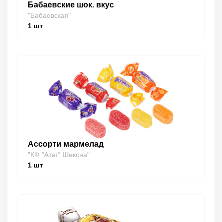
Бабаевские шок. вкус
"Бабаевская"
1
шт
Ассорти мармелад
"КФ "Атаг" Шексна"
1
шт