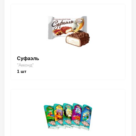
Суфаэль
"Акконд"
1
шт