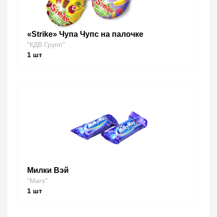
«Strike» Чупа Чупс на палочке
"КДВ Групп"
1
шт
Милки Вэй
"Mars"
1
шт