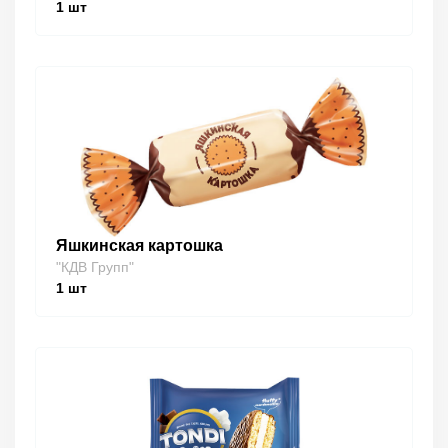
1
шт
Яшкинская картошка
"КДВ Групп"
1
шт