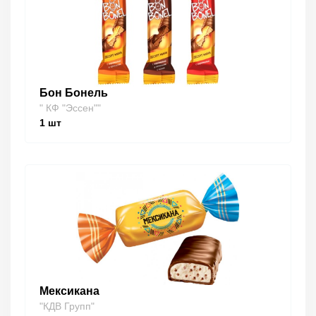
Бон Бонель
" КФ "Эссен""
1
шт
Мексикана
"КДВ Групп"