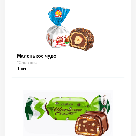
Маленькое чудо
"Славянка"
1
шт