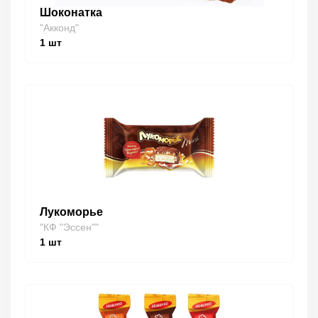
Шоконатка
"Акконд"
1
шт
Лукоморье
"КФ "Эссен""
1
шт