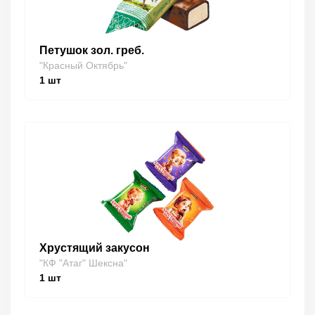
Петушок зол. греб.
"Красный Октябрь"
1
шт
Хрустящий закусон
"КФ "Атаг" Шексна"
1
шт