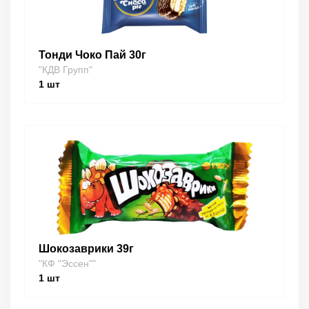
Тонди Чоко Пай 30г
"КДВ Групп"
1
шт
Шокозаврики 39г
"КФ "Эссен""
1
шт