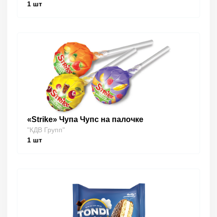
1
шт
«Strike» Чупа Чупс на палочке
"КДВ Групп"
1
шт