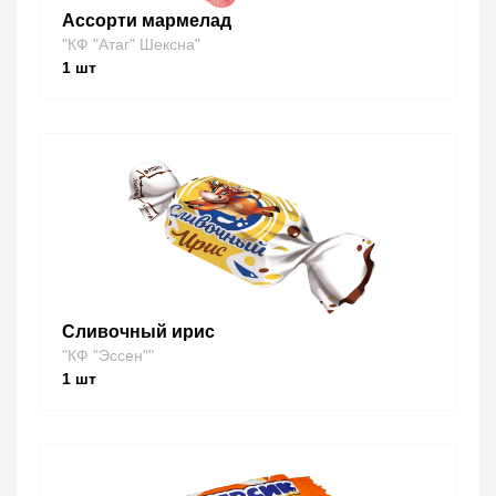
Ассорти мармелад
"КФ "Атаг" Шексна"
1
шт
Сливочный ирис
"КФ "Эссен""
1
шт