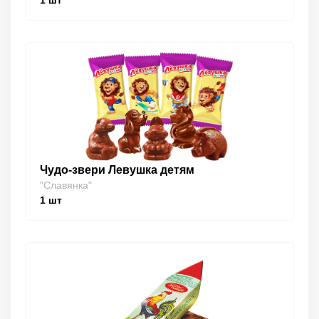
1
шт
Чудо-звери Левушка детям
"Славянка"
1
шт