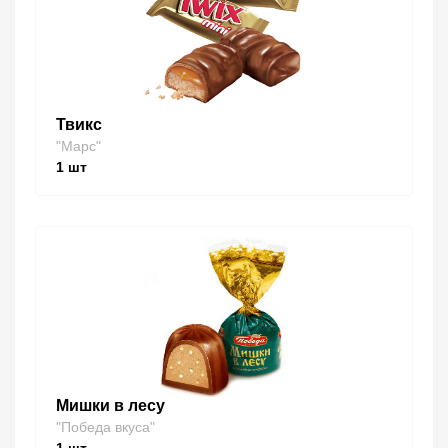
Твикс
"Марс"
1
шт
Мишки в лесу
"Победа вкуса"