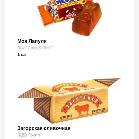
Моя Лапуля
"КФ "Свит Лайф""
1
шт
Загорская сливочная
"КДВ Групп"