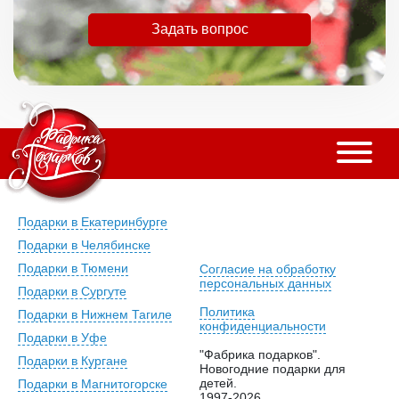
Задать вопрос
Подарки в Екатеринбурге
Подарки в Челябинске
Подарки в Тюмени
Согласие на обработку
персональных данных
Подарки в Сургуте
Политика
Подарки в Нижнем Тагиле
конфиденциальности
Подарки в Уфе
"Фабрика подарков".
Подарки в Кургане
Новогодние подарки для
детей.
Подарки в Магнитогорске
1997-2026