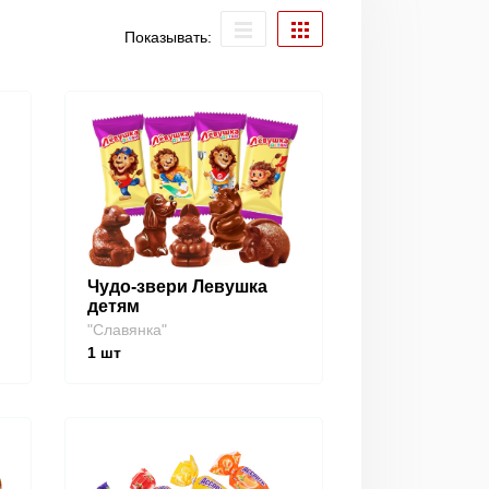
Показывать:
Чудо-звери Левушка
детям
"Славянка"
1
шт