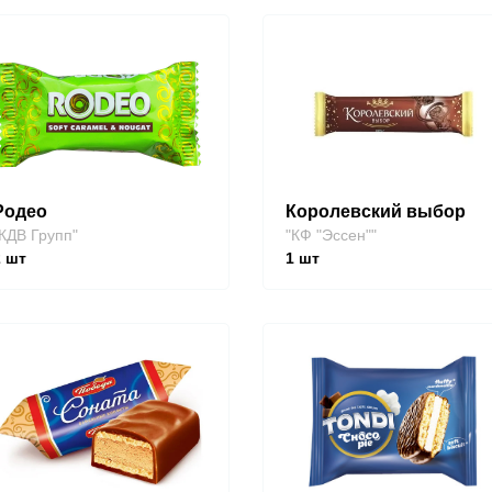
Родео
Королевский выбор
КДВ Групп"
"КФ "Эссен""
2
шт
1
шт