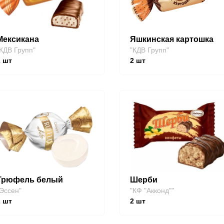
Мексикана
Яшкинская картошка
КДВ Групп"
"КДВ Групп"
2
шт
2
шт
Трюфель белый
Шерби
Эссен"
"КФ "Акконд""
2
шт
2
шт