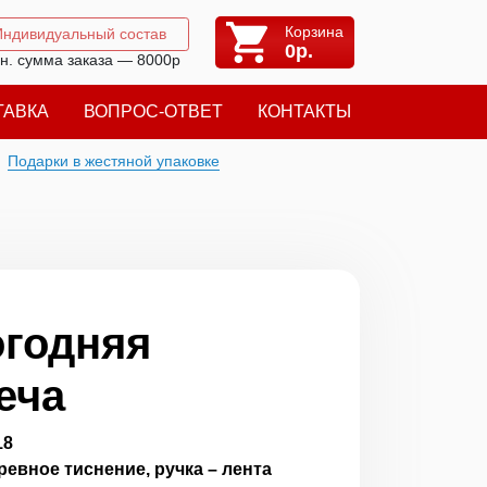
Корзина
Индивидуальный состав
0
р.
н. сумма заказа — 8000р
ТАВКА
ВОПРОС-ОТВЕТ
КОНТАКТЫ
Подарки в жестяной упаковке
годняя
еча
18
ревное тиснение, ручка – лента