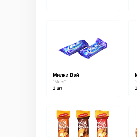
Милки Вэй
"Mars"
"
1
шт