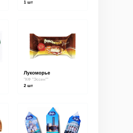
1
шт
Лукоморье
"КФ "Эссен""
2
шт