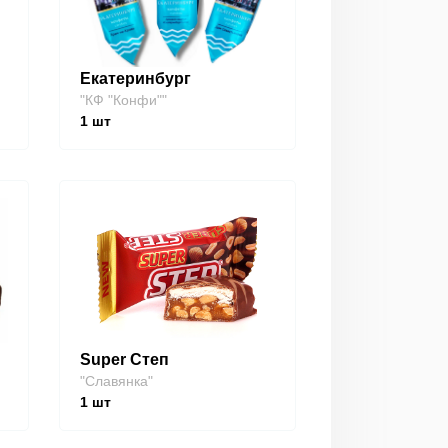
Екатеринбург
"КФ "Конфи""
1
шт
Super Степ
"Славянка"
1
шт