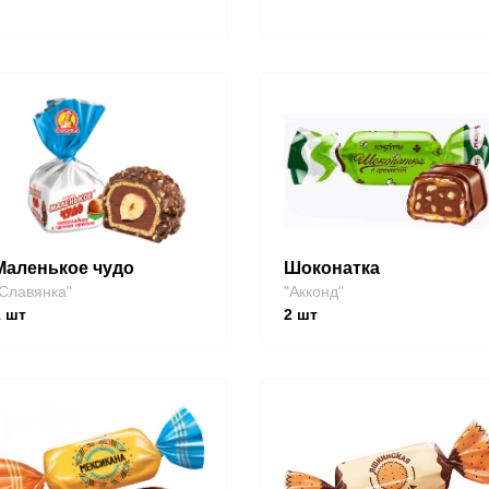
Маленькое чудо
Шоконатка
Славянка"
"Акконд"
1
шт
2
шт