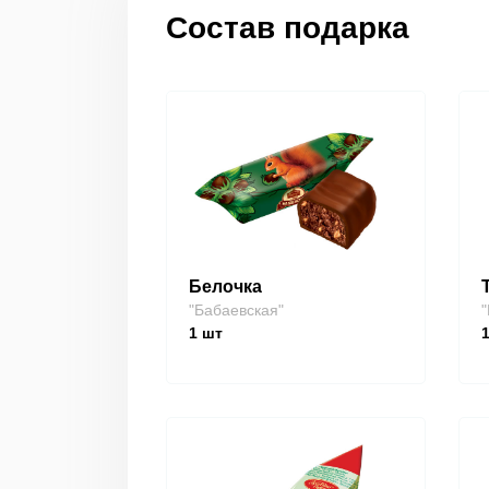
Состав подарка
Белочка
"Бабаевская"
"
1
шт