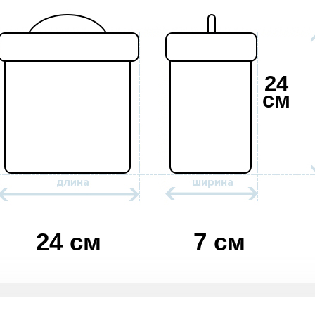
24
см
24 см
7 см