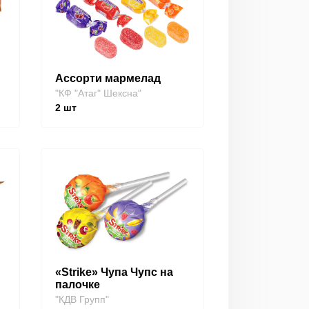
Ассорти мармелад
"КФ "Атаг" Шексна"
2
шт
«Strike» Чупа Чупс на
палочке
"КДВ Групп"