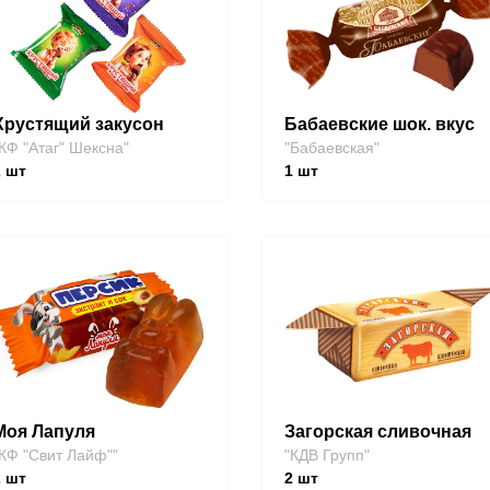
Хрустящий закусон
Бабаевские шок. вкус
КФ "Атаг" Шексна"
"Бабаевская"
2
шт
1
шт
Моя Лапуля
Загорская сливочная
КФ "Свит Лайф""
"КДВ Групп"
2
шт
2
шт