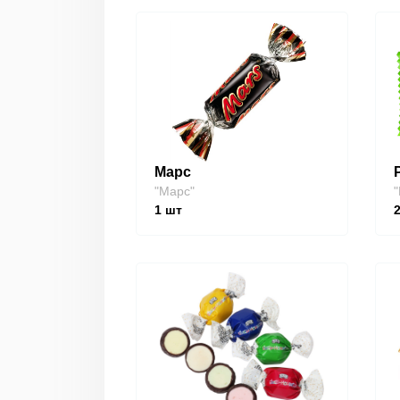
Марс
"Марс"
"
1
шт