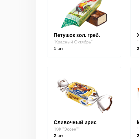
Петушок зол. греб.
"Красный Октябрь"
"
1
шт
Сливочный ирис
"КФ "Эссен""
"
2
шт