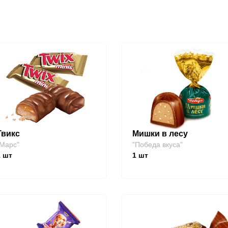
Твикс
Мишки в лесу
Марс"
"Победа вкуса"
1
шт
1
шт