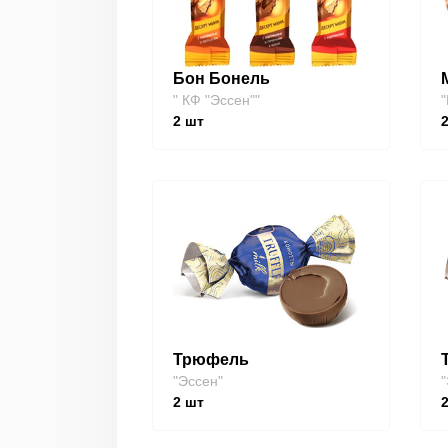
Бон Бонель
" КФ "Эссен""
"
2
шт
Трюфель
"Эссен"
"
2
шт