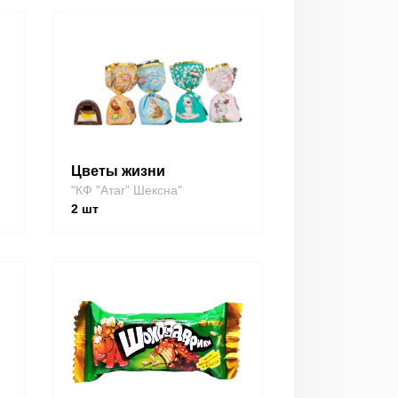
Цветы жизни
"КФ "Атаг" Шексна"
2
шт