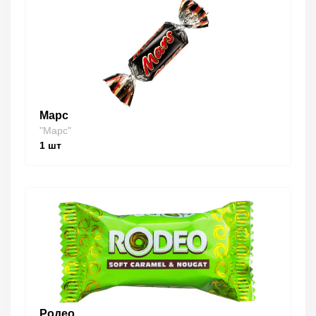
Марс
"Марс"
1
шт
Родео