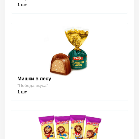
1
шт
Мишки в лесу
"Победа вкуса"
1
шт