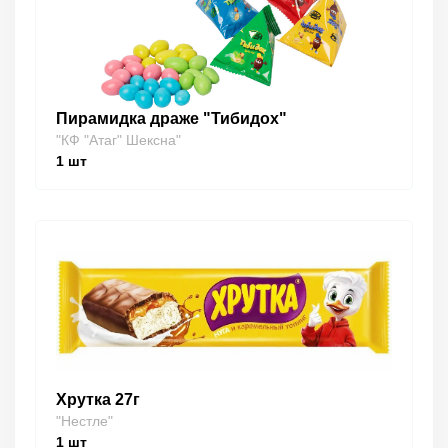
Пирамидка драже "Тибидох"
"КФ "Атаг" Шексна"
1
шт
Хрутка 27г
"Нестле"
1
шт