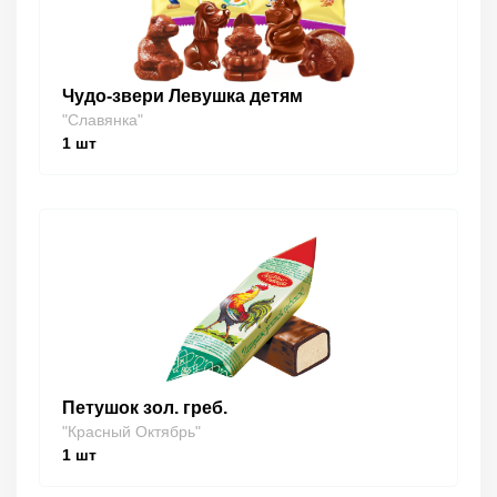
Чудо-звери Левушка детям
"Славянка"
1
шт
Петушок зол. греб.
"Красный Октябрь"
1
шт