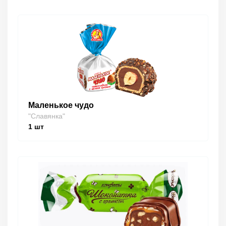
Маленькое чудо
"Славянка"
1
шт