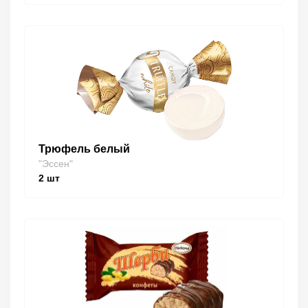
Трюфель белый
"Эссен"
2
шт