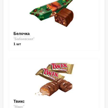
Белочка
"Бабаевская"
1
шт
Твикс
"Марс"