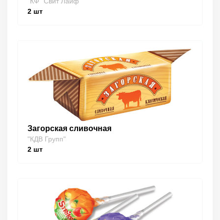
"КФ "Свит Лайф""
2
шт
Загорская сливочная
"КДВ Групп"
2
шт