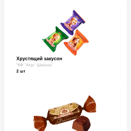
Хрустящий закусон
"КФ "Атаг" Шексна"
2
шт