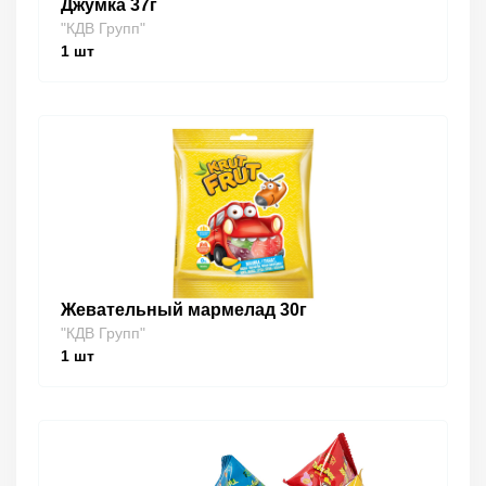
Джумка 37г
"КДВ Групп"
1
шт
Жевательный мармелад 30г
"КДВ Групп"
1
шт