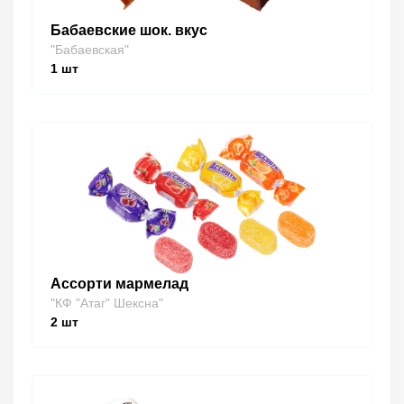
Бабаевские шок. вкус
"Бабаевская"
1
шт
Ассорти мармелад
"КФ "Атаг" Шексна"
2
шт