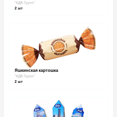
"КДВ Групп"
2
шт
Яшкинская картошка
"КДВ Групп"
2
шт