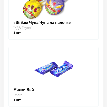
«Strike» Чупа Чупс на палочке
"КДВ Групп"
1
шт
Милки Вэй
"Mars"
1
шт