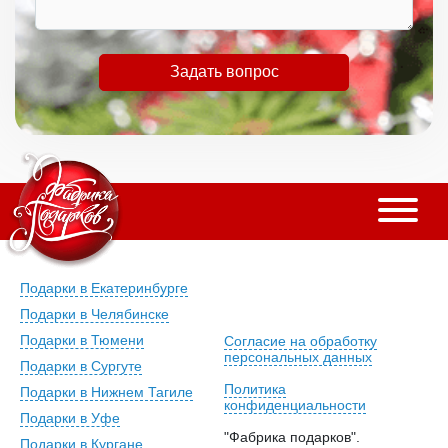
Задать вопрос
Подарки в Екатеринбурге
Подарки в Челябинске
Подарки в Тюмени
Согласие на обработку
персональных данных
Подарки в Сургуте
Политика
Подарки в Нижнем Тагиле
конфиденциальности
Подарки в Уфе
"Фабрика подарков".
Подарки в Кургане