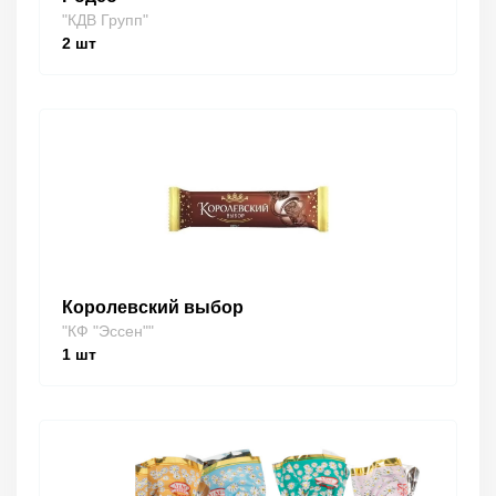
"КДВ Групп"
2
шт
Королевский выбор
"КФ "Эссен""
1
шт