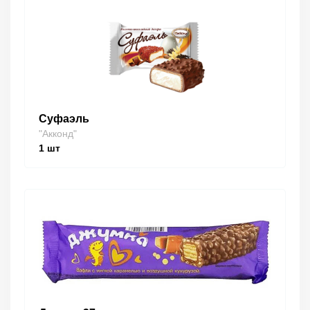
Суфаэль
"Акконд"
1
шт