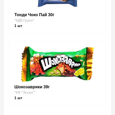
Тонди Чоко Пай 30г
"КДВ Групп"
1
шт
Шокозаврики 39г
"КФ "Эссен""
1
шт