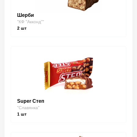
Шерби
"КФ "Акконд""
2
шт
Super Степ
"Славянка"
1
шт