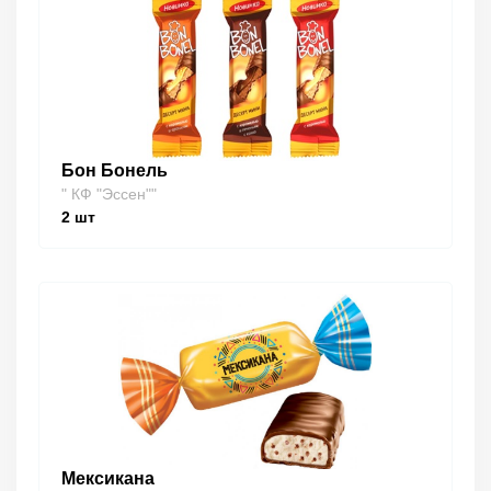
Бон Бонель
" КФ "Эссен""
2
шт
Мексикана