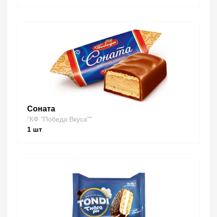
Соната
"КФ "Победа Вкуса""
1
шт