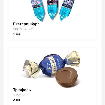
Екатеринбург
"КФ "Конфи""
1
шт
Трюфель
"Эссен"
2
шт