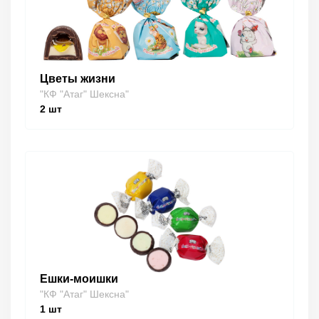
Цветы жизни
"КФ "Атаг" Шексна"
2
шт
Ешки-моишки
"КФ "Атаг" Шексна"
1
шт