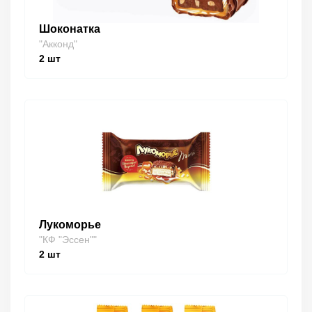
Шоконатка
"Акконд"
2
шт
Лукоморье
"КФ "Эссен""
2
шт