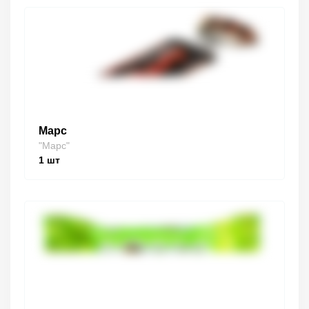
Марс
"Марс"
1
шт