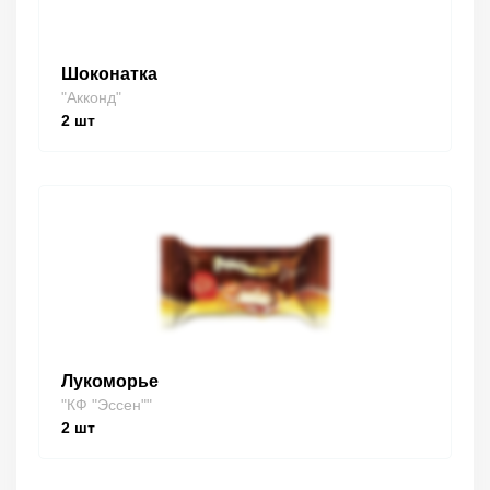
Шоконатка
"Акконд"
2
шт
Лукоморье
"КФ "Эссен""
2
шт