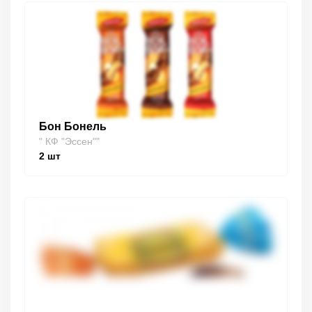
Бон Бонель
" КФ "Эссен""
2
шт