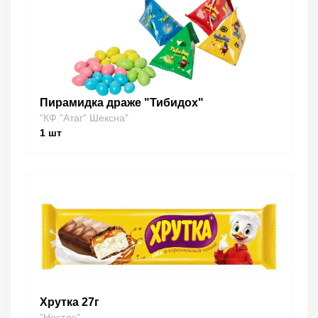
Пирамидка драже "Тибидох"
"КФ "Атаг" Шексна"
1
шт
Хрутка 27г
"Нестле"