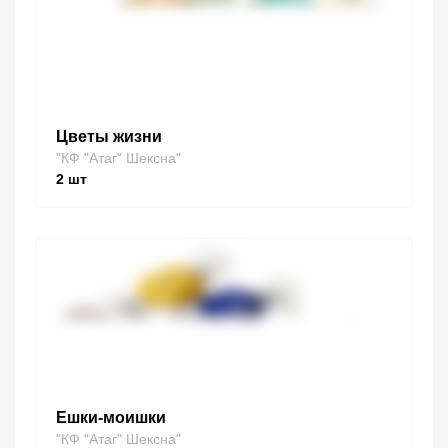
Цветы жизни
"КФ "Атаг" Шексна"
2
шт
Ешки-моишки
"КФ "Атаг" Шексна"