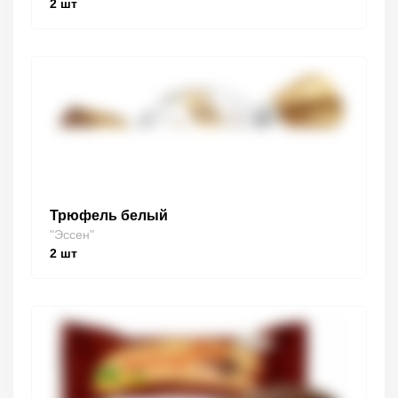
2
шт
Трюфель белый
"Эссен"
2
шт