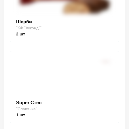
Шерби
"КФ "Акконд""
2
шт
Super Степ
"Славянка"
1
шт