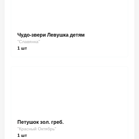
Чудо-звери Левушка детям
"Славянка"
1
шт
Петушок зол. греб.
"Красный Октябрь"
1
шт