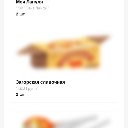
Моя Лапуля
"КФ "Свит Лайф""
2
шт
Загорская сливочная
"КДВ Групп"
2
шт