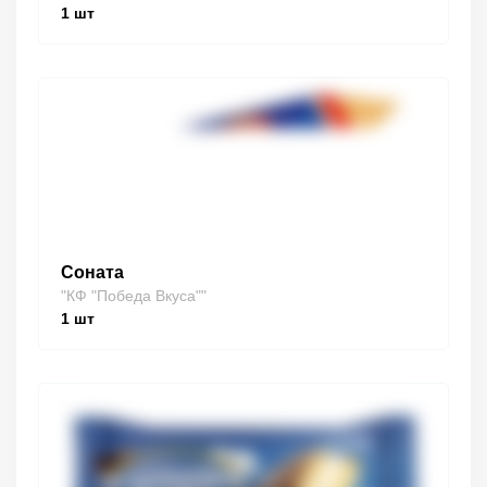
1
шт
Соната
"КФ "Победа Вкуса""
1
шт