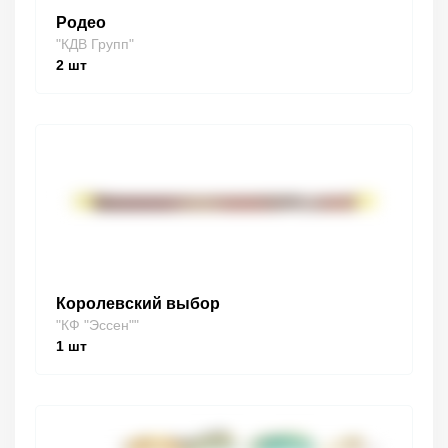
Родео
"КДВ Групп"
2
шт
Королевский выбор
"КФ "Эссен""
1
шт