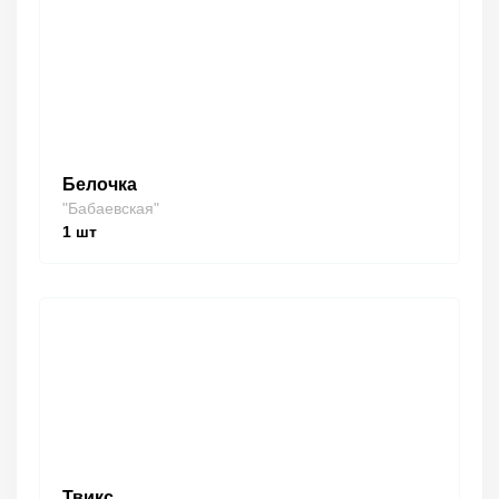
Белочка
"Бабаевская"
1
шт
Твикс