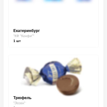
Екатеринбург
"КФ "Конфи""
1
шт
Трюфель
"Эссен"