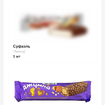
Суфаэль
"Акконд"
1
шт