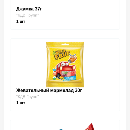
Джумка 37г
"КДВ Групп"
1
шт
Жевательный мармелад 30г
"КДВ Групп"
1
шт