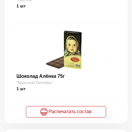
1
шт
Шоколад Алёнка 75г
"Красный Октябрь"
1
шт
Распечатать состав