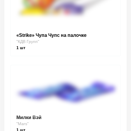
«Strike» Чупа Чупс на палочке
"КДВ Групп"
1
шт
Милки Вэй
"Mars"
1
шт