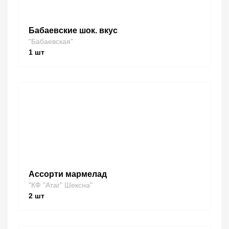
Бабаевские шок. вкус
"Бабаевская"
1
шт
Ассорти мармелад
"КФ "Атаг" Шексна"
2
шт