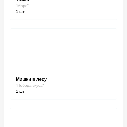
"Марс"
1
шт
Мишки в лесу
"Победа вкуса"
1
шт