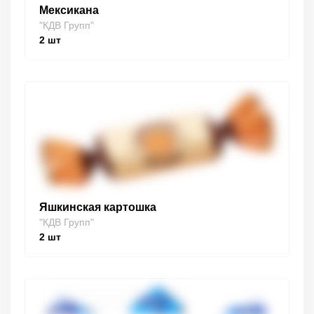
Мексикана
"КДВ Групп"
2
шт
Яшкинская картошка
"КДВ Групп"
2
шт