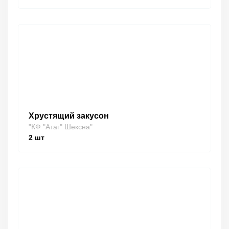
Хрустящий закусон
"КФ "Атаг" Шексна"
2
шт