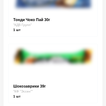
Тонди Чоко Пай 30г
"КДВ Групп"
1
шт
Шокозаврики 39г
"КФ "Эссен""
1
шт