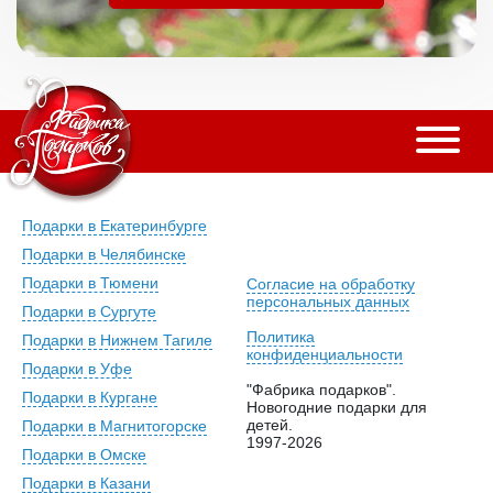
Подарки в Екатеринбурге
Подарки в Челябинске
Подарки в Тюмени
Согласие на обработку
персональных данных
Подарки в Сургуте
Политика
Подарки в Нижнем Тагиле
конфиденциальности
Подарки в Уфе
"Фабрика подарков".
Подарки в Кургане
Новогодние подарки для
детей.
Подарки в Магнитогорске
1997-2026
Подарки в Омске
Подарки в Казани