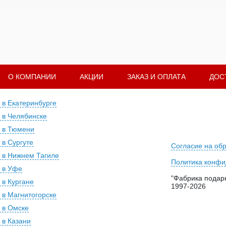
О КОМПАНИИ
АКЦИИ
ЗАКАЗ И ОПЛАТА
ДОС
 в Екатеринбурге
 в Челябинске
 в Тюмени
 в Сургуте
Согласие на об
 в Нижнем Тагиле
Политика конфи
 в Уфе
"Фабрика подарк
 в Кургане
1997-2026
 в Магнитогорске
 в Омске
 в Казани