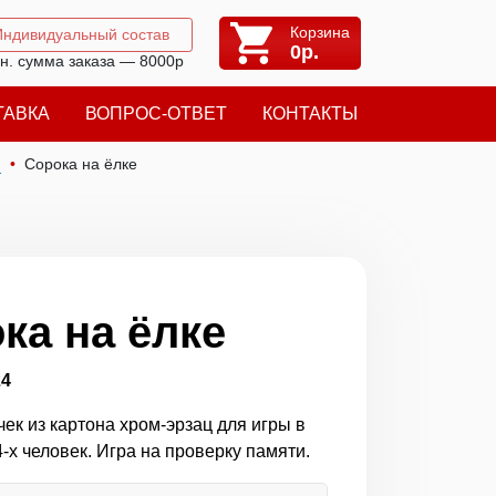
Корзина
Индивидуальный состав
0
р.
н. сумма заказа — 8000р
ТАВКА
ВОПРОС-ОТВЕТ
КОНТАКТЫ
я
Сорока на ёлке
ка на ёлке
24
ек из картона хром-эрзац для игры в
-х человек. Игра на проверку памяти.