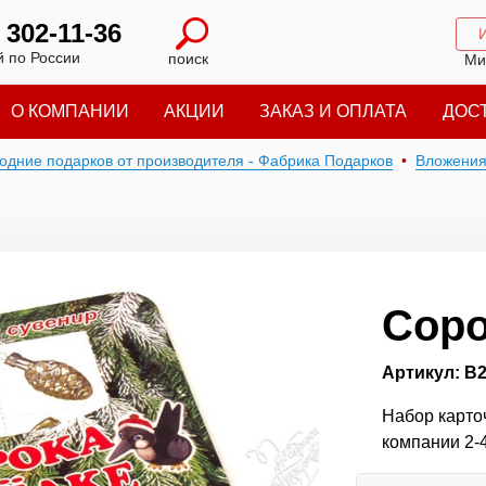
) 302-11-36
 по России
поиск
Ми
О КОМПАНИИ
АКЦИИ
ЗАКАЗ И ОПЛАТА
ДОС
годние подарков от производителя - Фабрика Подарков
Вложени
Соро
Артикул: В
Набор карточ
компании 2-4