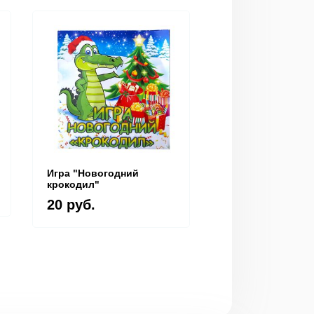
Игра "Новогодний
Книжка-раскраск
крокодил"
"Найди слово" +
раскраски
20 руб.
20 руб.