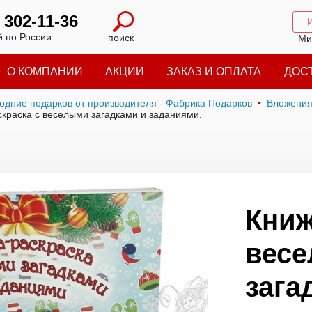
) 302-11-36
 по России
поиск
Ми
О КОМПАНИИ
АКЦИИ
ЗАКАЗ И ОПЛАТА
ДОС
годние подарков от производителя - Фабрика Подарков
Вложени
скраска с веселыми загадками и заданиями.
Книж
вес
зага