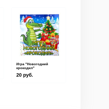
Игра "Новогодний
Книжка-раскраск
крокодил"
"Найди слово" +
раскраски
20 руб.
20 руб.