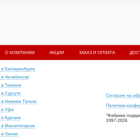
О КОМПАНИИ
АКЦИИ
ЗАКАЗ И ОПЛАТА
ДОС
 в Екатеринбурге
 в Челябинске
 в Тюмени
 в Сургуте
Согласие на об
 в Нижнем Тагиле
Политика конфи
 в Уфе
"Фабрика подарк
 в Кургане
1997-2026
 в Магнитогорске
 в Омске