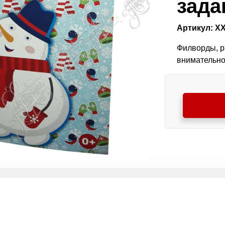
зада
Артикул: Х
Филворды, ра
внимательнос