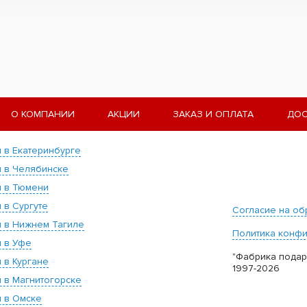
О КОМПАНИИ
АКЦИИ
ЗАКАЗ И ОПЛАТА
ДОС
 в Екатеринбурге
 в Челябинске
 в Тюмени
 в Сургуте
Согласие на об
 в Нижнем Тагиле
Политика конф
 в Уфе
"Фабрика подар
 в Кургане
1997-2026
 в Магнитогорске
 в Омске