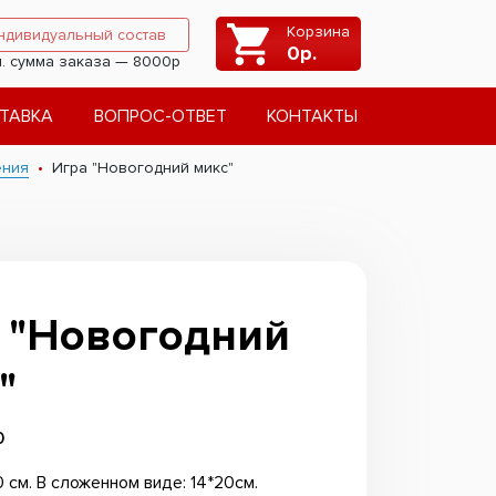
Корзина
ндивидуальный состав
0
р.
. сумма заказа — 8000р
ТАВКА
ВОПРОС-ОТВЕТ
КОНТАКТЫ
ения
Игра "Новогодний микс"
 "Новогодний
"
0
0 см. В сложенном виде: 14*20см.