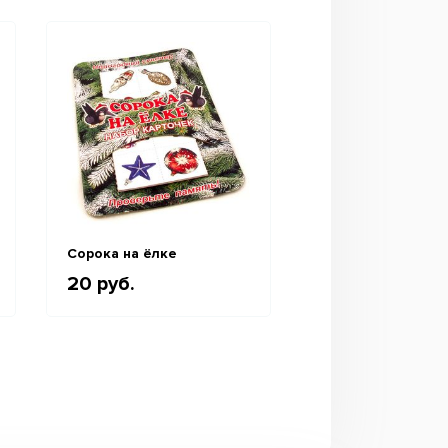
Сорока на ёлке
Игра "Новогодни
крокодил"
20 руб.
20 руб.